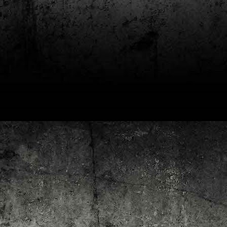
4
Lluís Recasens i Àngel Marí
Nascut a Barcelona l’any 1881 i mort a Blanes el 1948, Joan Junceda és
 dels noms més destacats entre els dibuixants, il·lustradors i caricaturistes
talans d’aquesta època. Tot i començar sense cap tipus de formació, ben
iat s’integrà dins la redacció del setmanari Cu-Cut!, participant activament en
tes les activitats organitzades des d’aquesta publicació i prenent partit pel
talanisme polític.
Club de lectura de còmics: hivern de 2025
EC
3
Abans de tancar el 2024, arriba l'hora de presentar les lectures del
primer trimestre del 2025 del club de lectura de còmics de la Biblioteca
blica de Tarragona, gratuït i virtual. El menú, ben variat: un personatge
àssic, l'adaptació d'una novel·la molt coneguda (i llegida) i una novetat molt
pactant. Aquí en teniu els detalls!
ner
rto Maltés.
Club de lectura de còmics: tardor de 2024
CT