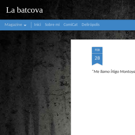
La batcova
Magazine
Inici
Sobre mi
ComiCat
Delirópolis
FEB
28
"
Me llamo Íñigo Montoya.