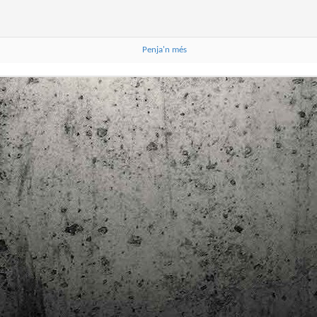
trimestre del club de lectura de còmics de la Biblioteca Pública de
rragona. I aquest és el menú ofert per als mesos d'abril, maig i juny. Com ja és
bitual, el club se segueix en modalitat virtual amb l'aplicació Tellfy i les
obades mensuals són per videoconferència.
Penja'n més
Descobrint els orígens de la revista Spirou
AR
3
Ja tinc a les mans el resultat d'una feina que m'ha portat a capbussar-me
els darrers temps en la història del còmic europeu i dels seus grans
tors i personatges!
gur que coneixeu en Lucky Luke, els Barrufets, en Marsupilami o en Spirou,
rò sabíeu que van néixer en una revista? Le Journal de Spirou, publicada per
imera vegada el 21 d’abril de 1938, és una de les grans icones de l’escola de
mic franco-belga.
El compromís de Joan Junceda: ‘Somnis entre la boira’ de
AN