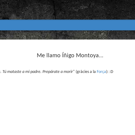
Club de lectura de còmics
MAR
31
Me llamo Íñigo Montoya...
primavera 2026
Encetem nou trimestre al club de lectura (virtua
Biblioteca Pública de Tarragona i ho fem amb aquest me
 Tú mataste a mi padre. Prepárate a morir
" (gràcies a la
Força
): :D
Abril
En vela / En blanc
Guió i dibuix d’Ana Penyas
Salamandra Graphic, 2025
Després de l’èxit d’Estamos todas bien (Premi Nacional d
Todo bajo el sol (llegit el 2023 al club de lectura), Ana 
un assaig gràfic tan necessari com inquietant: En vela / E
és només un relat íntim sobre l’insomni, sinó una invest