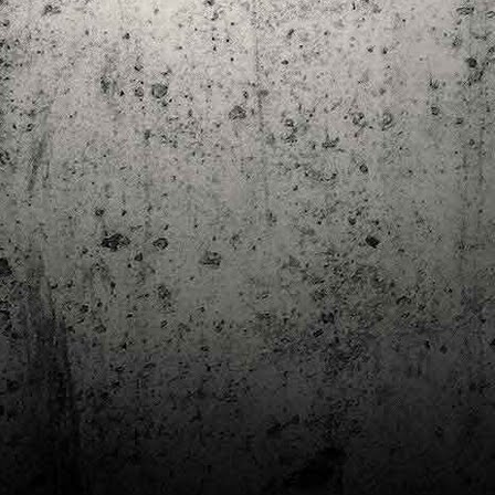
Club de lectura de còmics: estiu de 2024
UL
7
Arriba l'estiu i amb ell una nova edició del club de lectura per passar
aquests mesos de calor. En aquesta nova edició farem dues lectures: una
 juliol i l'altre al setembre!
m és habitual, les inscripcions es formalitzen a la Biblioteca Pública de
rragona i les lectures es podran llegir en edició digital.
Estudis en Comicologia al Còmic Barcelona
AY
1
Del 3 al 5 de maig la Fira Barcelona acull la 42a edició de Còmic
Barcelona (el Saló del Còmic de tota la vida).
vendres faré la visita anual i diumenge hi tornaré, aquest cop per participar a
 taula rodona Estudis en Comicologia: Els llibres de teoria i divulgació del
mic en els temps del podcast, a les 16 h, a la sala còmic 6, molt ben
ompanyat:
tudis en Comicologia: Els llibres de teoria i divulgació del còmic en els temps
l podcast.