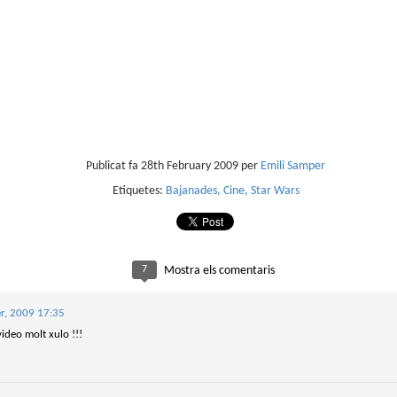
sobre com la societat contemporània ha transformat l’ac
dormir en un bé de consum o, pitjor encara, en un obstac
productivitat.
Publicat fa
28th February 2009
per
Emili Samper
Etiquetes:
Bajanades
Cine
Star Wars
7
Mostra els comentaris
er, 2009 17:35
video molt xulo !!!