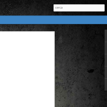
:
l) de còmics de la
nú:
el Còmic 2018) i
Penyas torna amb
n blanc. L’obra no
igació profunda