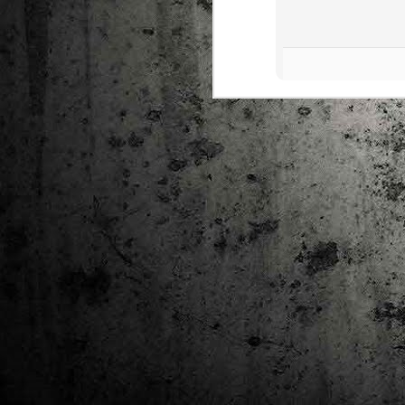
Ta
ha
tr
M
1
au
Se
pe
pr
cò
J