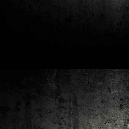
2
un
ca
av
to
ca
D
2
Pú
cl
im
Ge
Co
O