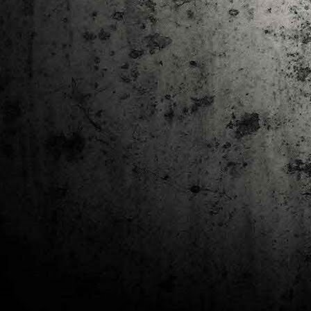
J
al
Co
Ta
M
Di
la
cò
ac
Es
de