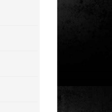
Un nou Corto Maltès
JUL
25
sense Hugo Pratt: ‘Sota
el sol de mitjanit’ de
Juan Díaz Canales i
Rubén Pellejero
Quan Hugo Pratt va morir l’any 1995,
semblava que també ho feia amb ell
l’inconfusible mariner de les
aventures romàntiques, filosòfiques i
aventureres, Corto Maltès. Tot i que el
mateix Pratt va arribar a insinuar que
no li faria res que algú altre prengués
el relleu –a diferència de l’intocable
Tintín d’Hergé–, la idea de nous
àlbums sense la seva firma semblava
poc menys que una heretgia.