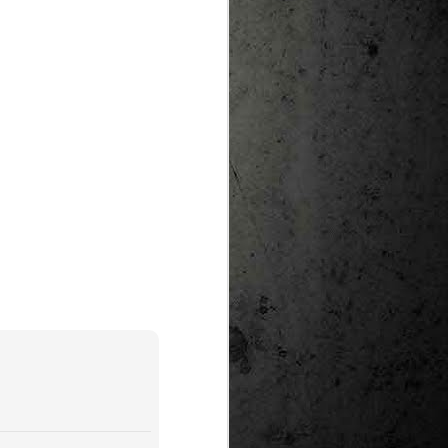
te natural de
le per a la