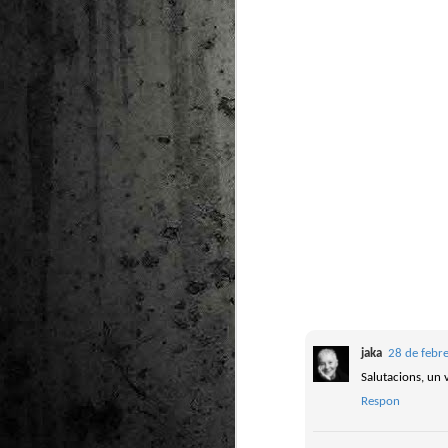
jaka
28 de febr
Salutacions, un 
Respon