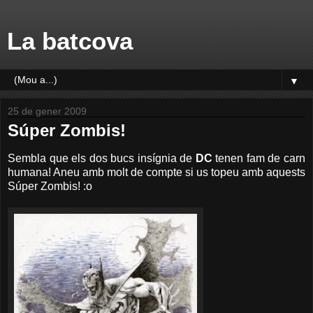
La batcova
▼
25 de gener 2009
Súper Zombis!
Sembla que els dos bucs insígnia de
DC
tenen fam de carn
humana! Aneu amb molt de compte si us topeu amb aquests
Súper Zombis! :o