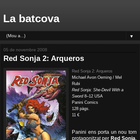
La batcova
▼
05 de novembre 2008
Red Sonja 2: Arqueros
Red Sonja 2: Arqueros
Michael Avon Oeming / Mel
Rubi
Red Sonja: She-Devil With a
Sword
8–12 USA
Panini Comics
128 pàgs.
11 €
Panini ens porta un nou tom
protagonitzat per
Red Sonja
,