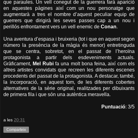
que paraules. Un vell conegut de la guerrera farà aparició
en aquestes pàgines així com un nou personatge que
augmentarà a tres el nombre d’aquest peculiar equip de
guerrers que dirigirà les seves passes cap a un nou i
perillós enfrontament vers un vell enemic de
Conan
.
Una aventura d’espasa i bruixeria (tot i que en aquest segon
número la presència de la màgia és menor) entretinguda
que se centra, sobretot, en el passat de l’heroïna
protagonista a partir dels esdeveniments actuals.
Gràficament,
Mel Rubi
fa una molt bona feina, així com els
altres artistes convidats que recreen les diferents escenes
procedents del passat de la protagonista. A destacar, també,
la incorporació, en aquest tom, de les diferents cobertes
alternatives de la sèrie original, realitzades per dibuixants
de primera fila i que són una autèntica meravella.
Puntuació
: 3/5
a les
20:31
Comparteix