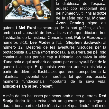
la diablessa de l’espasa,
aquest cop recopilant des
del número vuit i fins al dotze
de la sèrie original.
Michael
Avon Oeming
signa els
guions i
Mel Rubi
s’encarrega de la part gràfica, això sí,
amb la col·laboració de tres artistes més que dibuixen tres
flashbacks de la història. Concretament,
Pablo Marcos
als
números 8-10,
Lee Moder
a l’11 i
Stephen Sadowski
al
número 12. Després de les aventures viscudes per la
protagonista a Gathia (mort inclosa), la guerrera del pèl roig
continua el seu periple cap a Hirkania, on salva la vida
d’una noia a qui acabarà adoptant per ensenyar-li l’art de la
guerra i la caça. El guionista vertebra aquesta història a
partir de diferents flashbacks que ens transporten a la
infantesa i joventut de l’heroïna, fet que ens acosta
moments fundacionals importants de la seva vida,
aplicables ara al seu present.
A més de les batusses pertinents amb altres guerrers,
Red
Sonja
tindrà feina extra amb un guerrer que la segueix
durant bona part de la història i amb el qual tindrà molt més