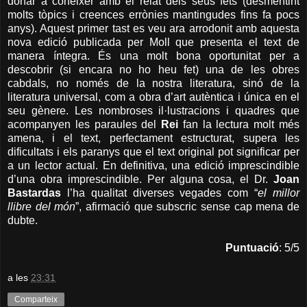
donar a conèixer amb el relat dels seus fets (desmentint
molts tòpics i creences errònies mantingudes fins fa pocs
anys). Aquest primer tast es veu ara arrodonit amb aquesta
nova edició publicada per Moll que presenta el text de
manera íntegra. És una molt bona oportunitat per a
descobrir (si encara no ho heu fet) una de les obres
cabdals, no només de la nostra literatura, sinó de la
literatura universal, com a obra d’art autèntica i única en el
seu gènere. Les nombroses il·lustracions i quadres que
acompanyen les paraules del
Rei
fan la lectura molt més
amena, i el text, perfectament estructurat, supera les
dificultats i els paranys que el text original pot significar per
a un lector actual. En definitiva, una edició imprescindible
d’una obra imprescindible. Per alguna cosa, el Dr.
Joan
Bastardas
l’ha qualitat diverses vegades com “
el millor
llibre del món
”, afirmació que subscric sense cap mena de
dubte.
Puntuació
: 5/5
a les
23:31
Comparteix