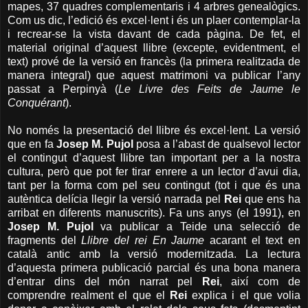
mapes, 37 quadres complementaris i 4 arbres genealògics.
Com us dic, l’edició és excel·lent i és un plaer contemplar-la
i recrear-se la vista davant de cada pàgina. De fet, el
material original d’aquest llibre (excepte, evidentment, el
text) prové de la versió en francès (la primera realitzada de
manera integral) que aquest matrimoni va publicar l’any
passat a Perpinyà (
Le Livre des Feits de Jaume le
Conquérant
).
No només la presentació del llibre és excel·lent. La versió
que en fa
Josep M. Pujol
posa a l’abast de qualsevol lector
el contingut d’aquest llibre tan important per a la nostra
cultura, però que pot fer tirar enrere a un lector d’avui dia,
tant per la forma com pel seu contingut (tot i que és una
autèntica delícia llegir la versió narrada pel
Rei
que ens ha
arribat en diferents manuscrits). Fa uns anys (el 1991), en
Josep M. Pujol
va publicar a Teide una selecció de
fragments del
Llibre del rei En Jaume
acarant el text en
català antic amb la versió modernitzada. La lectura
d’aquesta primera publicació parcial és una bona manera
d’entrar dins del món narrat pel
Rei
, així com de
comprendre realment el que el
Rei
explica i el que volia