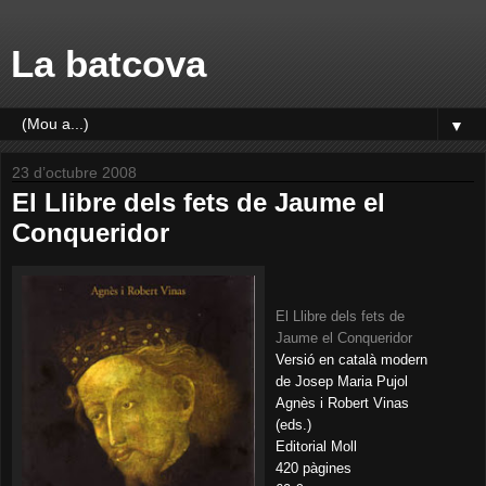
La batcova
▼
23 d’octubre 2008
El Llibre dels fets de Jaume el
Conqueridor
El Llibre dels fets de
Jaume el Conqueridor
Versió en català modern
de Josep Maria Pujol
Agnès i Robert Vinas
(eds.)
Editorial Moll
420 pàgines