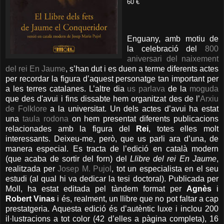
60 €
Enguany, amb motiu de
la celebració del
800
aniversari del naixement
del rei En Jaume
, s’han dut i es duen a terme diferents actes
per recordar la figura d’aquest personatge tan important per
a les terres catalanes. L’altre dia
us parlava
de la
moguda
que des d'avui i fins dissabte hem organitzat des de l’
Arxiu
de Folklore
a la universitat. Un dels actes d’avui ha estat
una
taula rodona
on hem presentat diferents publicacions
relacionades amb la figura del
Rei
, totes elles molt
interessants. Deixeu-me, però, que us parli ara d’una, de
manera especial. Es tracta de l’edició en català modern
(que acaba de sortir del forn) del
Llibre del rei En Jaume
,
realitzada per
Josep M. Pujol
, tot un especialista en el seu
estudi (al qual hi va dedicar la tesi doctoral). Publicada per
Moll, ha estat editada pel tàndem format per
Agnès
i
Robert
Vinas
i és, realment, un llibre que no pot faltar a cap
prestatgeria. Aquesta edició és d’autèntic luxe i inclou 200
il·lustracions a tot color (42 d’elles a pàgina completa), 16