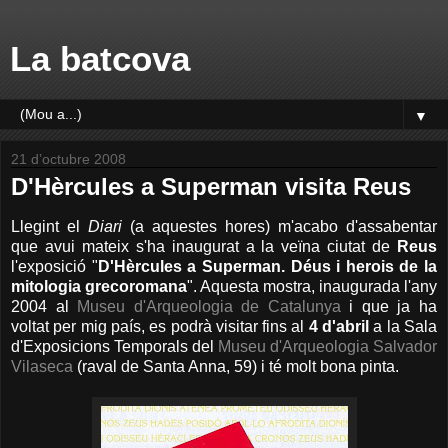
La batcova
▼
21 d’octubre 2008
D'Hèrcules a Superman visita Reus
Llegint el
Diari
(a aquestes hores) m'acabo d'assabentar
que avui mateix s'ha inaugurat a la veïna ciutat de
Reus
l'exposició "
D'Hèrcules a Superman. Déus i herois de la
mitologia grecoromana
". Aquesta mostra, inaugurada l'any
2004 al
Museu d'Arqueologia de Catalunya
i que ja ha
voltat per mig país, es podrà visitar fins al
4 d'abril
a la Sala
d'Exposicions Temporals del
Museu d'Arqueologia Salvador
Vilaseca
(raval de Santa Anna, 59) i té molt bona pinta.