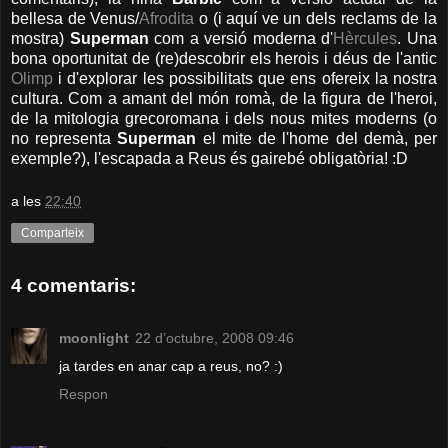
bellesa de Venus/
Afrodita
o (i aquí ve un dels reclams de la
mostra)
Superman
com a versió moderna d'
Hèrcules
. Una
bona oportunitat de (re)descobrir els herois i déus de l'antic
Olimp
i d'explorar les possibilitats que ens ofereix la nostra
cultura. Com a amant del món romà, de la figura de l'heroi,
de la mitologia grecoromana i dels nous mites moderns (o
no representa
Superman
el mite de l'home del demà, per
exemple?), l'escapada a Reus és gairebé obligatòria! :D
a les
22:40
Comparteix
4 comentaris:
moonlight
22 d’octubre, 2008 09:46
ja tardes en anar cap a reus, no? :)
Respon