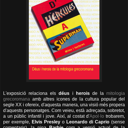
L'exposició relaciona els
déus
i
herois
de la
mitologia
grecoromana
amb altres icones de la cultura popular del
segle XX i ofereix, d'aquesta manera, una visió més propera
d'aquests personatges. Com veieu, està adreçada, sobretot,
a un públic infantil i jove. Així, al costat d'
Apol·lo
trobarem,
per exemple,
Elvis Presley
o
Leonardo di Caprio
(sense
comentaris), la nina
Barbie
com a versió actual de la