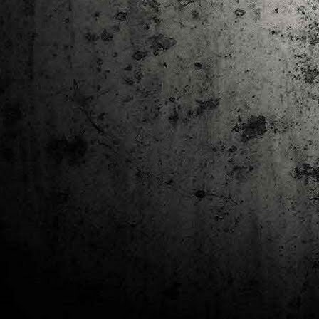
J
al
Co
Ta
M
Di
la
cò
ac
Es
de