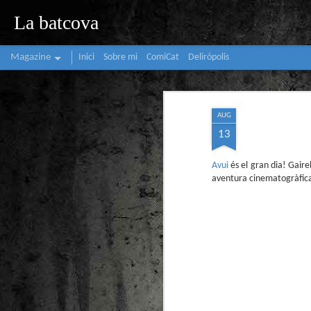
La batcova
Magazine
Inici
Sobre mi
ComiCat
Delirópolis
AUG
13
Avui
és el gran dia! Gair
aventura cinematogràfic