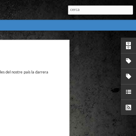
:
l) de còmics de la
nú:
les del nostre país la darrera
el Còmic 2018) i
Penyas torna amb
n blanc. L’obra no
igació profunda