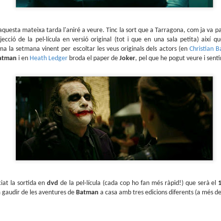
sobre com la societat contemporània ha transformat l’ac
dormir en un bé de consum o, pitjor encara, en un obstac
productivitat.
 aquesta mateixa tarda l'aniré a veure. Tinc la sort que a Tarragona, com ja va 
cció de la pel·lícula en versió original (tot i que en una sala petita) així
nema la setmana vinent per escoltar les veus originals dels actors (en
Christian B
atman
i en
Heath Ledger
broda el paper de
Joker
, pel que he pogut veure i sentir
iat la sortida en
dvd
de la pel·lícula (cada cop ho fan més ràpid!) que serà el
 gaudir de les aventures de
Batman
a casa amb tres edicions diferents (a més de