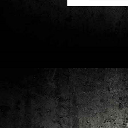
2
un
ca
av
to
ca
D
2
Pú
cl
im
Ge
Co
O