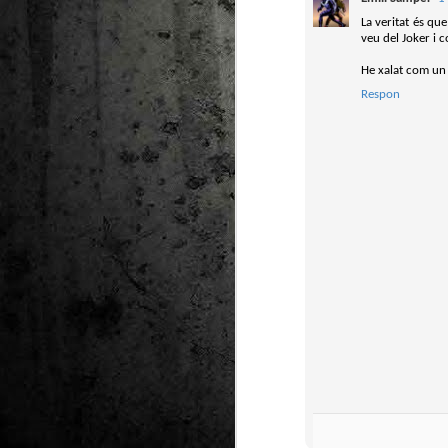
La veritat és qu
Ta
veu del Joker i 
ha
tr
He xalat com un
Respon
M
1
au
Se
pe
pr
cò
J