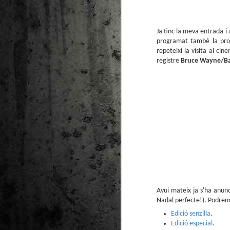
Ja tinc la meva entrada i
programat també la proje
repeteixi la visita al ci
registre
Bruce Wayne/B
Avui mateix ja s'ha anunc
Nadal perfecte!). Podrem
Edició senzilla
.
Edició especial
.