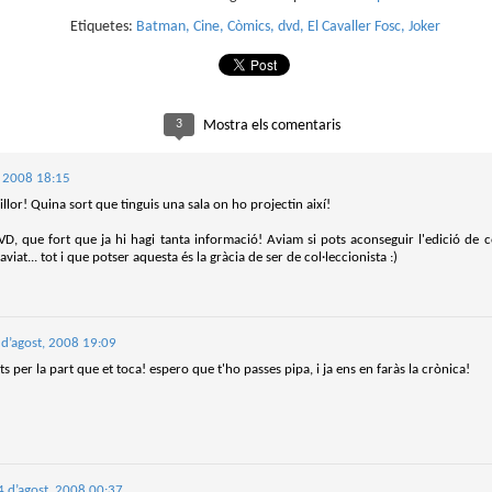
que farem aquest estiu al club de lectura de còmics de la Biblioteca
blica de Tarragona, virtualment, amb Tellfy.
Etiquetes:
Batman
Cine
Còmics
dvd
El Cavaller Fosc
Joker
 menú d'aquest estiu està format per dos plats que se serviran els mesos de
liol i de setembre:
liol
3
Mostra els comentaris
llanueva
, 2008 18:15
ió i dibuix de Javi de Castro
lor! Quina sort que tinguis una sala on ho projectin així!
Parlant de Spirou a No solo cine
AY
tiberri, 2021
5
El passat 2 de maig, Bruto Pomeroy em va convidar a participar al seu
VD, que fort que ja hi hagi tanta informació! Aviam si pots aconseguir l'edició de c
llanueva ens submergeix en una atmosfera de terror rural, on el folklore i les
programa de Ràdio Puerto No Solo Cine per parlar de Los orígenes de la
viat... tot i que potser aquesta és la gràcia de ser de col·leccionista :)
lacions humanes esdevenen protagonistes.
vista Spirou.
deu recuperar el programa a YouTube.
 d’agost, 2008 19:09
tats per la part que et toca! espero que t'ho passes pipa, i ja ens en faràs la crònica!
Club de lectura de còmics: primavera de 2025
AR
5
4 d’agost, 2008 00:37
Superat el primer trimestre de 2025, és hora d'encetar el segon