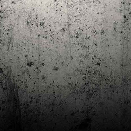
Club de lectura de còmics: estiu de 2024
UL
7
Arriba l'estiu i amb ell una nova edició del club de lectura per passar
aquests mesos de calor. En aquesta nova edició farem dues lectures: una
 juliol i l'altre al setembre!
m és habitual, les inscripcions es formalitzen a la Biblioteca Pública de
rragona i les lectures es podran llegir en edició digital.
Estudis en Comicologia al Còmic Barcelona
AY
1
Del 3 al 5 de maig la Fira Barcelona acull la 42a edició de Còmic
Barcelona (el Saló del Còmic de tota la vida).
vendres faré la visita anual i diumenge hi tornaré, aquest cop per participar a
 taula rodona Estudis en Comicologia: Els llibres de teoria i divulgació del
mic en els temps del podcast, a les 16 h, a la sala còmic 6, molt ben
ompanyat:
tudis en Comicologia: Els llibres de teoria i divulgació del còmic en els temps
l podcast.