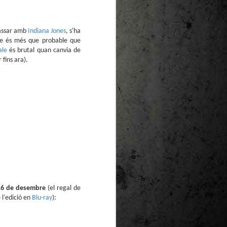
te natural de
le per a la
passar amb
Indiana Jones
, s'ha
 que és més que probable que
ale
és brutal quan canvia de
 fins ara).
16 de desembre
(el regal de
 l'edició en
Blu-ray
):