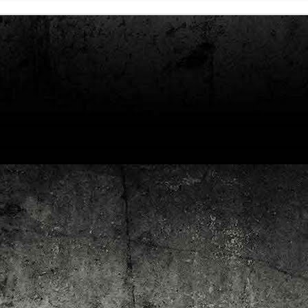
4
Lluís Recasens i Àngel Marí
Nascut a Barcelona l’any 1881 i mort a Blanes el 1948, Joan Junceda és
 dels noms més destacats entre els dibuixants, il·lustradors i caricaturistes
talans d’aquesta època. Tot i començar sense cap tipus de formació, ben
iat s’integrà dins la redacció del setmanari Cu-Cut!, participant activament en
tes les activitats organitzades des d’aquesta publicació i prenent partit pel
talanisme polític.
Club de lectura de còmics: hivern de 2025
EC
3
Abans de tancar el 2024, arriba l'hora de presentar les lectures del
primer trimestre del 2025 del club de lectura de còmics de la Biblioteca
blica de Tarragona, gratuït i virtual. El menú, ben variat: un personatge
àssic, l'adaptació d'una novel·la molt coneguda (i llegida) i una novetat molt
pactant. Aquí en teniu els detalls!
ner
rto Maltés.
Club de lectura de còmics: tardor de 2024
CT