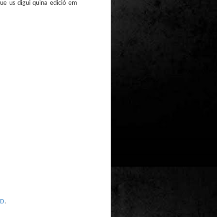
ue us digui quina edició em
Un nou Corto Maltès
JUL
25
sense Hugo Pratt: ‘Sota
el sol de mitjanit’ de
Juan Díaz Canales i
Rubén Pellejero
Quan Hugo Pratt va morir l’any 1995,
semblava que també ho feia amb ell
l’inconfusible mariner de les
aventures romàntiques, filosòfiques i
aventureres, Corto Maltès. Tot i que el
mateix Pratt va arribar a insinuar que
no li faria res que algú altre prengués
el relleu –a diferència de l’intocable
Tintín d’Hergé–, la idea de nous
àlbums sense la seva firma semblava
poc menys que una heretgia.
VD
.