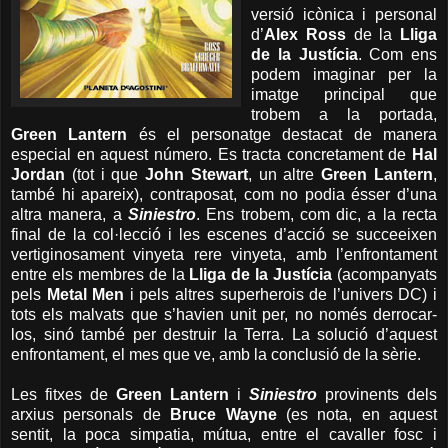
versió icònica i personal
d’
Alex Ross
de la
Lliga
de la Justícia
. Com ens
podem imaginar per la
imatge principal que
trobem a la portada,
Green Lantern
és el personatge destacat de manera
especial en aquest número. Es tracta concretament de
Hal
Jordan
(tot i que
John Stewart
, un altre
Green Lantern
,
també hi apareix), contraposat, com no podia ésser d’una
altra manera, a
Siniestro
. Ens trobem, com dic, a la recta
final de la col·lecció i les escenes d’acció se succeeixen
vertiginosament vinyeta rere vinyeta, amb l’enfrontament
entre els membres de la
Lliga de la Justícia
(acompanyats
pels
Metal Men
i pels altres superherois de l’univers DC) i
tots els malvats que s’havien unit per, no només derrocar-
los, sinó també per destruir la Terra. La solució d’aquest
enfrontament, el mes que ve, amb la conclusió de la sèrie.
Les fitxes de
Green Lantern
i
Siniestro
provinents dels
arxius personals de
Bruce Wayne
(es nota, en aquest
sentit, la poca simpatia, mútua, entre el cavaller fosc i