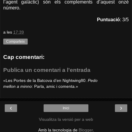
l’agent galàctic) són els complements d’aquest onzè
número.
Puntuació
: 3/5
a les
17:39
Comparteix
Cap comentari:
Publica un comentari a l'entrada
«Les Portes de la Batcova d’en Nightwing80.
Pedo
mellon a minno
: Parla, amic i comenta.»
‹
›
Inici
Visualitza la versió per a web
Amb la tecnologia de
Blogger
.