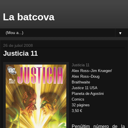
La batcova
▼
26 de juliol 2008
Justicia 11
Justicia 11
Alex Ross–Jim Krueger/
Alex Ross–Doug
Braithwaite
Justice
11 USA
Planeta de Agostini
Comics
32 pàgines
3,50 €
Penúltim número de la