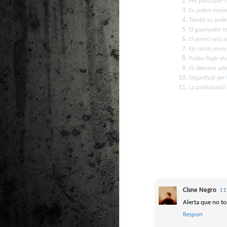
Per participar-
Es poden enviar
També es poden 
El guanyador s
El premi serà un
Els relats envi
Podeu llegir el
Es demana adeq
Organitzat per
La participació
Cisne Negro
11
Alerta que no to
Respon