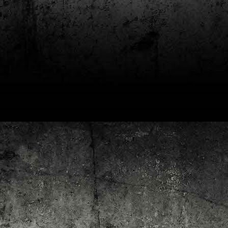
4
Lluís Recasens i Àngel Marí
Nascut a Barcelona l’any 1881 i mort a Blanes el 1948, Joan Junceda és
 dels noms més destacats entre els dibuixants, il·lustradors i caricaturistes
talans d’aquesta època. Tot i començar sense cap tipus de formació, ben
iat s’integrà dins la redacció del setmanari Cu-Cut!, participant activament en
tes les activitats organitzades des d’aquesta publicació i prenent partit pel
talanisme polític.
Club de lectura de còmics: hivern de 2025
EC
3
Abans de tancar el 2024, arriba l'hora de presentar les lectures del
primer trimestre del 2025 del club de lectura de còmics de la Biblioteca
blica de Tarragona, gratuït i virtual. El menú, ben variat: un personatge
àssic, l'adaptació d'una novel·la molt coneguda (i llegida) i una novetat molt
pactant. Aquí en teniu els detalls!
ner
rto Maltés.
Club de lectura de còmics: tardor de 2024
CT