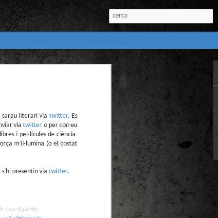
:
l) de còmics de la
nú:
sarau literari via
twitter
. Es
nviar via
twitter
o per correu
libres i pel·lícules de ciència-
orça m'il·lumina (o el costat
 s'hi presentin via
twitter
.
el Còmic 2018) i
Penyas torna amb
n blanc. L’obra no
ls seus dialectes.
igació profunda