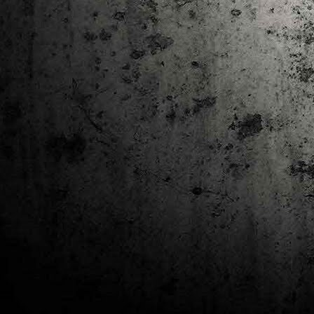
J
al
Co
Ta
M
Di
la
cò
ac
Es
de