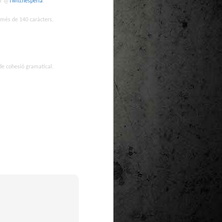
er @
Twitthesperia
.
te natural de
le per a la
 més de 140 caràcters.
de cohesió gramatical.