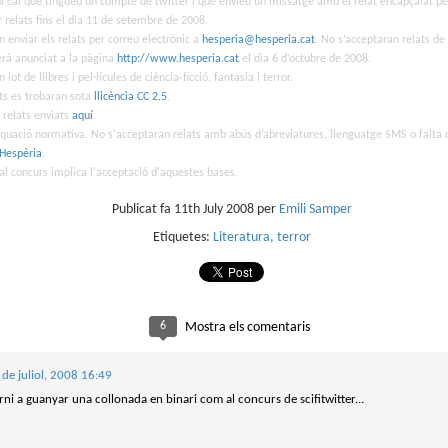
hi cal que tingueu un compte de twitter i que envieu un missatge amb el relat encapçalat p
sobre com la societat contemporània ha transformat l’ac
 relats fins el dia 11 de setembre de 2008.
dormir en un bé de consum o, pitjor encara, en un obstac
productivitat.
enviar els relats per correu electrònic a
hesperia@hesperia.cat
. No s’acceptaran relats de
erà anunciat a la pàgina
http://www.hesperia.cat
el dia 6 d’octubre de 2008.
 lot de llibres i pel·lícules de ciència-ficció, fantasia i terror.
ats es trobaran sota
llicència CC 2.5
.
s relats enviats
aquí
.
uació normativa. No s'acceptaran relats amb abús d’abreviatures, llenguatge SMS o falta 
Hespèria
.
 al concurs implica l'acceptació d'aquestes bases.
Publicat fa
11th July 2008
per
Emili Samper
Etiquetes:
Literatura
terror
6
Mostra els comentaris
 de juliol, 2008 16:49
rni a guanyar una collonada en binari com al concurs de scifitwitter...