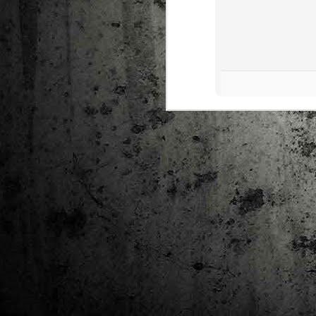
Ta
ha
tr
M
1
au
Se
pe
pr
cò
J