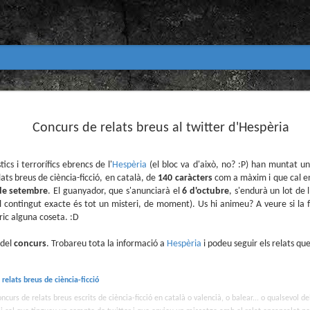
Club de lectura de còmics
MAR
31
Concurs de relats breus al twitter d'Hespèria
primavera 2026
Encetem nou trimestre al club de lectura (virtua
Biblioteca Pública de Tarragona i ho fem amb aquest me
stics i terrorífics ebrencs de l'
Hespèria
(el bloc va d'això, no? :P) han muntat un 
ats breus de ciència-ficció, en català, de
140 caràcters
com a màxim i que cal e
Abril
de setembre
. El guanyador, que s'anunciarà el
6 d'octubre
, s'endurà un lot de l
En vela / En blanc
 (el contingut exacte és tot un misteri, de moment). Us hi animeu? A veure si la f
cric alguna coseta. :D
Guió i dibuix d’Ana Penyas
 del
concurs
. Trobareu tota la informació a
Hespèria
i podeu seguir els relats que
Salamandra Graphic, 2025
Després de l’èxit d’Estamos todas bien (Premi Nacional d
relats breus de ciència-ficció
Todo bajo el sol (llegit el 2023 al club de lectura), Ana 
un assaig gràfic tan necessari com inquietant: En vela / E
ncurs de relats breus escrits de ciència-ficció en català o valencià, o balear... o qualsevol de
és només un relat íntim sobre l’insomni, sinó una invest