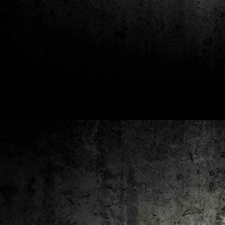
2
un
ca
av
to
ca
D
2
Pú
cl
im
Ge
Co
O