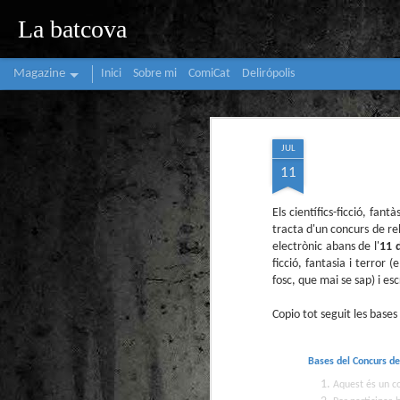
La batcova
Magazine
Inici
Sobre mi
ComiCat
Delirópolis
JUL
11
Els científics-ficció, fantà
tracta d'un concurs de rel
electrònic abans de l'
11 
ficció, fantasia i terror
fosc, que mai se sap) i es
Copio tot seguit les bases
Bases del Concurs de 
Aquest és un co