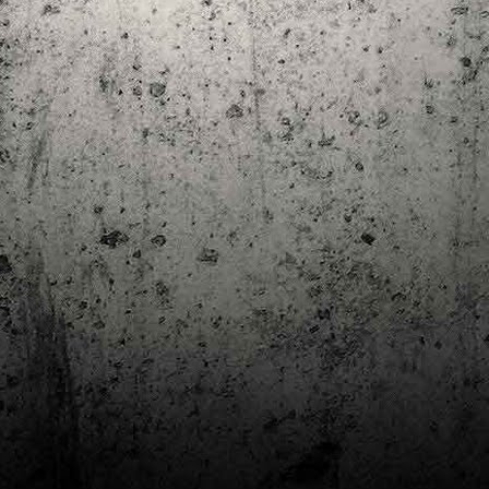
Club de lectura de còmics: estiu de 2024
UL
7
Arriba l'estiu i amb ell una nova edició del club de lectura per passar
aquests mesos de calor. En aquesta nova edició farem dues lectures: una
 juliol i l'altre al setembre!
m és habitual, les inscripcions es formalitzen a la Biblioteca Pública de
rragona i les lectures es podran llegir en edició digital.
Estudis en Comicologia al Còmic Barcelona
AY
1
Del 3 al 5 de maig la Fira Barcelona acull la 42a edició de Còmic
Barcelona (el Saló del Còmic de tota la vida).
vendres faré la visita anual i diumenge hi tornaré, aquest cop per participar a
 taula rodona Estudis en Comicologia: Els llibres de teoria i divulgació del
mic en els temps del podcast, a les 16 h, a la sala còmic 6, molt ben
ompanyat:
tudis en Comicologia: Els llibres de teoria i divulgació del còmic en els temps
l podcast.