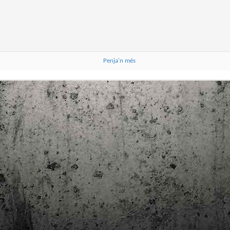
trimestre del club de lectura de còmics de la Biblioteca Pública de
rragona. I aquest és el menú ofert per als mesos d'abril, maig i juny. Com ja és
bitual, el club se segueix en modalitat virtual amb l'aplicació Tellfy i les
obades mensuals són per videoconferència.
Penja'n més
Descobrint els orígens de la revista Spirou
AR
3
Ja tinc a les mans el resultat d'una feina que m'ha portat a capbussar-me
els darrers temps en la història del còmic europeu i dels seus grans
tors i personatges!
gur que coneixeu en Lucky Luke, els Barrufets, en Marsupilami o en Spirou,
rò sabíeu que van néixer en una revista? Le Journal de Spirou, publicada per
imera vegada el 21 d’abril de 1938, és una de les grans icones de l’escola de
mic franco-belga.
El compromís de Joan Junceda: ‘Somnis entre la boira’ de
AN