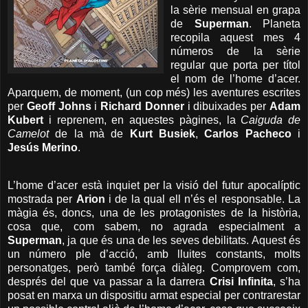
la sèrie mensual en grapa
de
Superman
. Planeta
recopila aquest mes 4
números de la sèrie
regular que porta per títol
el nom de l’home d’acer.
Aparquem, de moment, (un cop més) les aventures escrites
per
Geoff Johns
i
Richard Donner
i dibuixades per
Adam
Kubert
i reprenem, en aquestes pàgines, la
Caiguda de
Camelot
de la mà de
Kurt Busiek
,
Carlos Pacheco
i
Jesús Merino
.
L’home d’acer està inquiet per la visió del futur apocalíptic
mostrada per
Arion
i de la qual ell n’és el responsable. La
màgia és, doncs, una de les protagonistes de la història,
cosa que, com sabem, no agrada especialment a
Superman
, ja que és una de les seves debilitats. Aquest és
un número ple d’acció, amb lluites constants, molts
personatges, però també força diàleg. Comprovem com,
després del que va passar a la darrera
Crisi Infinita
, s’ha
posat en marxa un dispositiu armat especial per contrarestar