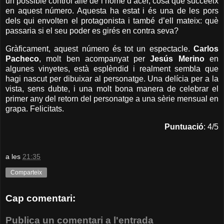
un possible control aliè de l’home d’acer, cosa que succeeix
en aquest número. Aquesta ha estat i és una de les pors
dels qui envolten el protagonista i també d’ell mateix: què
passaria si el seu poder es girés en contra seva?
Gràficament, aquest número és tot un espectacle.
Carlos
Pacheco
, molt ben acompanyat per
Jesús Merino
en
algunes vinyetes, està esplèndid i realment sembla que
hagi nascut per dibuixar al personatge. Una delícia per a la
vista, sens dubte, i una molt bona manera de celebrar el
primer any del retorn del personatge a una sèrie mensual en
grapa. Felicitats.
Puntuació
: 4/5
a les
21:35
Comparteix
Cap comentari:
Publica un comentari a l'entrada