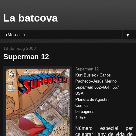
La batcova
▼
18 de maig 2008
Superman 12
Superman 12
Kurt Busiek / Carlos
Pacheco–Jesús Merino
Superman
662–664 i 667
USA
Planeta de Agostini
Comics
96 pàgines
4,95 €
Número especial per
celebrar l’any de vida de