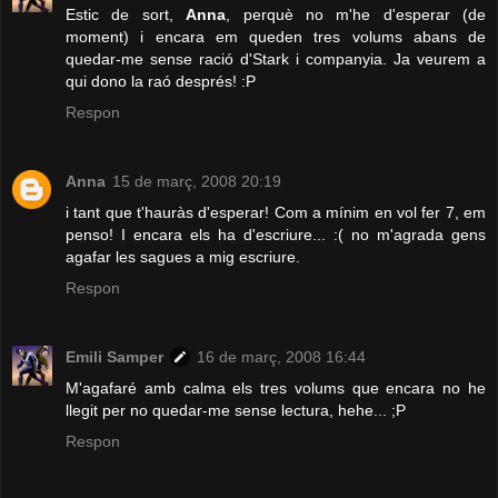
Estic de sort,
Anna
, perquè no m'he d'esperar (de
moment) i encara em queden tres volums abans de
quedar-me sense ració d'Stark i companyia. Ja veurem a
qui dono la raó després! :P
Respon
Anna
15 de març, 2008 20:19
i tant que t'hauràs d'esperar! Com a mínim en vol fer 7, em
penso! I encara els ha d'escriure... :( no m'agrada gens
agafar les sagues a mig escriure.
Respon
Emili Samper
16 de març, 2008 16:44
M'agafaré amb calma els tres volums que encara no he
llegit per no quedar-me sense lectura, hehe... ;P
Respon