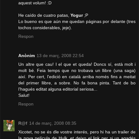
aquest volum! :D
He caído de cuatro patas,
Yogur
;P
Lo bueno es que aún me quedan páginas por delante (tres
tochos considerables, jeje).
Respon
Anònim
13 de març, 2008 22:54
Un altre que cau! I el que et queda! Doncs sí, està molt i
molt bé. Feia temps que no trobava un llibre (una saga)
així. Per cert, l'edició en català arriba només fins a meitat
del primer llibre, a sobre. No fa bona pinta. Tant de bo
l'hagués editat alguna editorial seriosa...
Salut!
Respon
R@f
14 de març, 2008 08:35
Xicotet, no se és dle vostre interés, pero hi ha un trailer de
la nova película de Hulk, et deixo el link per si us agadés