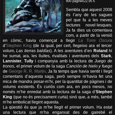
800 pàgines
22,95 €
Sembla que aquest 2008
és l’any de les sagues
pel que fa a les meves
lectures novel·lesques.
Ja fa dies us comentava
com, a partir de la versió
en còmic, havia començat a llegir
La Torre Oscura
d’
Stephen King
(de la qual, per cert, llegeixo ara el tercer
volum,
Las tierras baldías
). A les aventures d’en
Roland
hi
he sumat, ara, les lluites, rivalitats i aventures dels
Stark
,
Lannister
,
Tully
i companyia amb la lectura de
Juego de
tronos
, el primer volum de la saga
Canción de hielo y fuego
de
George R. R. Martin
. Ja fa temps que havia sentit i llegit
comentaris d’aquesta saga, però sempre m’havia fet una
mica de mandra posar-m’hi, per la quantitat de pàgines i de
volums existents. És curiós com ara, en pocs mesos, no
només m’he enredat amb la lectura de la saga d’
Stephen
King
(que no és precisament curta) sinó que, a més, també
m’he embolicat llegint aquesta.
La qüestió és que ja m’he llegit el primer volum. Ha estat
una lectura que m’ha enganxat des de gairebé el