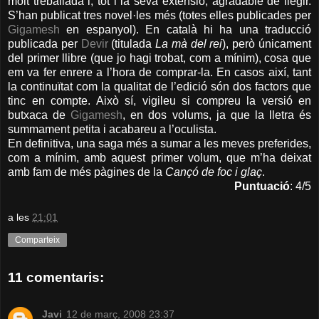
molt treballada i, tot i la seva extensió, agradable de llegir.
S’han publicat tres novel·les més (totes elles publicades per
Gigamesh
en espanyol). En català hi ha una traducció
publicada per
Devir
(titulada
La mà del rei
), però únicament
del primer llibre (que jo hagi trobat, com a mínim), cosa que
em va fer enrere a l’hora de comprar-la. En casos així, tant
la continuïtat com la qualitat de l’edició són dos factors que
tinc en compte. Això sí, vigileu si compreu la versió en
butxaca de
Gigamesh
, en dos volums, ja que la lletra és
summament petita i acabareu a l’oculista.
En definitiva, una saga més a sumar a les meves preferides,
com a mínim, amb aquest primer volum, que m’ha deixat
amb fam de més pàgines de la
Cançó de foc i glaç
.
Puntuació
: 4/5
a les
21:01
Comparteix
11 comentaris:
Javi
12 de març, 2008 23:37