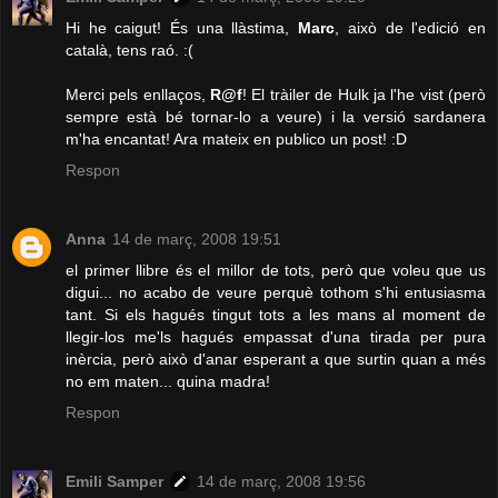
Hi he caigut! És una llàstima,
Marc
, això de l'edició en
català, tens raó. :(
Merci pels enllaços,
R@f
! El tràiler de Hulk ja l'he vist (però
sempre està bé tornar-lo a veure) i la versió sardanera
m'ha encantat! Ara mateix en publico un post! :D
Respon
Anna
14 de març, 2008 19:51
el primer llibre és el millor de tots, però que voleu que us
digui... no acabo de veure perquè tothom s'hi entusiasma
tant. Si els hagués tingut tots a les mans al moment de
llegir-los me'ls hagués empassat d'una tirada per pura
inèrcia, però això d'anar esperant a que surtin quan a més
no em maten... quina madra!
Respon
Emili Samper
14 de març, 2008 19:56