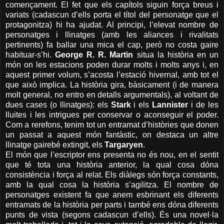
començament. El fet que els capítols siguin força breus i
variats (cadascun d’ells porta el títol del personatge que el
protagonitza) hi ha ajudat. Al principi, l’elevat nombre de
personatges i llinatges (amb les aliances i rivalitats
pertinents) fa ballar una mica el cap, però no costa gaire
habituar-s’hi.
George R. R. Martin
situa la història en un
món on les estacions poden durar molts i molts anys i, en
aquest primer volum, s’acosta l’estació hivernal, amb tot el
que això implica. La història gira, bàsicament (i de manera
molt general, no entro en detalls argumentals), al voltant de
dues cases (o llinatges): els
Stark
i els
Lannister
i de les
lluites i les intrigues per conservar o aconseguir el poder.
Com a rerefons, tenim tot un entramat d’històries que donen
un passat a aquest món fantàstic, on destaca un altre
llinatge gairebé extingit, els
Targaryen
.
El món que l’escriptor ens presenta no és nou, en el sentit
que té tota una història anterior, la qual cosa dóna
consistència i força al relat. Els diàlegs són força constants,
amb la qual cosa la història s’agilitza. El nombre de
personatges existent fa que anem esbrinant els diferents
entramats de la història per parts i també ens dóna diferents
punts de vista (segons cadascun d’ells). És una novel·la