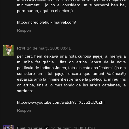
minimament... jo no el considero un superheroi ben be,
pero bueno, aquí us el deixo ;)
http://incrediblehulk.marvel.com/
Respon
R@f
14 de març, 2008 08:41
per cert, hem deixava una nota curiosa jejejej al menys a
mi m'ha fet gràcia... fins on arriba l'abast de la nova
pel·lícula de Indiana Jones, tots els catalans "estem" (ja em
considero un i tot jejeje, encara que amunt València!!)
esbarats amb la inminent estrena de la pel·lícula, mireu fins
on arriba, fins a lo mes fondo de les arrels catalanes, la
sardana:
http://www.youtube.com/watch?v=XvJS1CD8ZhI
Respon
Emili Samper
14 de març, 2008 19:20