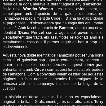
relleu de la dona meravella durant aquest any d’absència i
és la nova
Wonder Woman
. Les coses, evidentment, es
compliquen amb l’aparició de la galeria d’enemics de
l’amazona (especialment de
Circe
), i
Diana
ha d’abandonar
el paper passiu d’observadora que ha tingut fins ara i tornar
a l’acció. Amb la col·laboració de
Batman
, adopta una nova
identitat (
Diana Prince
) com a agent del govern dins el
Departament que tracta els assumptes relacionats amb els
metahumans, cosa que li permet seguir de ben a prop els
esdeveniments.
Aquesta nova doble identitat de l’amazona pot ser una bona
carta si el guionista sap jugar-la correctament, sobretot si
tenim en compte les conseqüències d’aquest primer gran
enfrontament amb
Circe
i com aquest ha afectat els poders
de l’amazona. Com a convidats veiem desfilar per aquestes
pàgines un bon nombre d’enemics i enemigues de la
princesa així com companys i amics de la Lliga de la
Justícia.
La història es deixa llegir, tot i que no és especialment
original ni brillant. Gràficament, ja és una altra cosa.
Terry