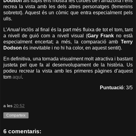
Dodson
als llapis ens mostra les corbes de l’amazona i ens
recrea la vista amb les dels altres personatges (femenins
sobretot). Aquest és un còmic que entra especialment pels
ulls.
L’
Anual
inclòs al final és la part més fluixa de tot el tom, tant
a nivell de guió com a nivell visual (
Gary Frank
no està
especialment encertat; a més, la comparació amb
Terry
Dodson
és inevitable i no hi ha color, en aquest sentit).
En definitiva, una tornada visualment molt atractiva i bastant
justeta pel que fa al desenvolupament de la història. Us
podeu recrear la vista amb les primeres pàgines d’aquest
tom
aquí
.
Puntuació
: 3/5
a les
20:52
Comparteix
6 comentaris: