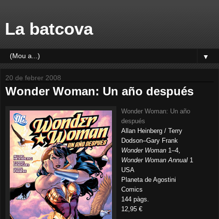
La batcova
▼
20 de febrer 2008
Wonder Woman: Un año después
Wonder Woman: Un año
después
Allan Heinberg / Terry
Dodson–Gary Frank
Wonder Woman
1–4,
Wonder Woman Annual
1
USA
Planeta de Agostini
Comics
144 pàgs.
12,95 €