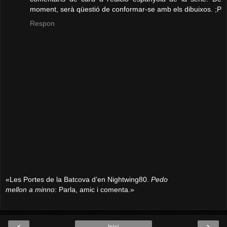
moment, serà qüestió de conformar-se amb els dibuixos. ;P
Respon
«Les Portes de la Batcova d’en Nightwing80.
Pedo
mellon a minno
: Parla, amic i comenta.»
‹
›
Inici