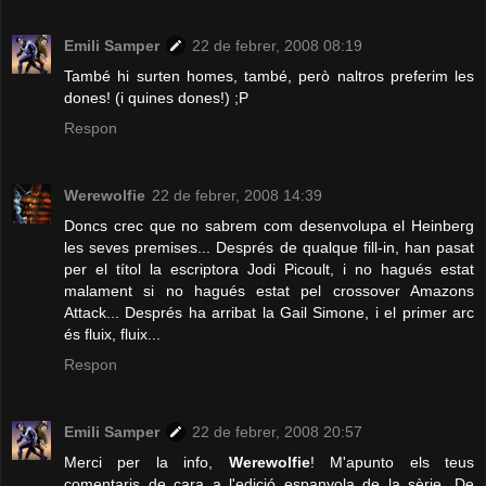
Emili Samper
22 de febrer, 2008 08:19
També hi surten homes, també, però naltros preferim les
dones! (i quines dones!) ;P
Respon
Werewolfie
22 de febrer, 2008 14:39
Doncs crec que no sabrem com desenvolupa el Heinberg
les seves premises... Després de qualque fill-in, han pasat
per el títol la escriptora Jodi Picoult, i no hagués estat
malament si no hagués estat pel crossover Amazons
Attack... Després ha arribat la Gail Simone, i el primer arc
és fluix, fluix...
Respon
Emili Samper
22 de febrer, 2008 20:57
Merci per la info,
Werewolfie
! M'apunto els teus
comentaris de cara a l'edició espanyola de la sèrie. De