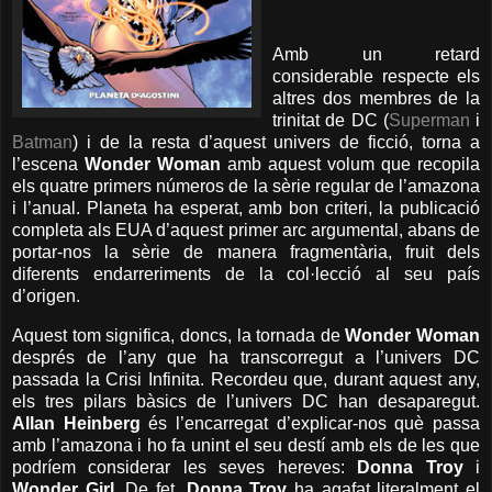
Amb un retard
considerable respecte els
altres dos membres de la
trinitat de DC (
Superman
i
Batman
) i de la resta d’aquest univers de ficció, torna a
l’escena
Wonder Woman
amb aquest volum que recopila
els quatre primers números de la sèrie regular de l’amazona
i l’anual. Planeta ha esperat, amb bon criteri, la publicació
completa als EUA d’aquest primer arc argumental, abans de
portar-nos la sèrie de manera fragmentària, fruit dels
diferents endarreriments de la col·lecció al seu país
d’origen.
Aquest tom significa, doncs, la tornada de
Wonder Woman
després de l’any que ha transcorregut a l’univers DC
passada la Crisi Infinita. Recordeu que, durant aquest any,
els tres pilars bàsics de l’univers DC han desaparegut.
Allan Heinberg
és l’encarregat d’explicar-nos què passa
amb l’amazona i ho fa unint el seu destí amb els de les que
podríem considerar les seves hereves:
Donna
Troy
i
Wonder
Girl
. De fet,
Donna
Troy
ha agafat literalment el