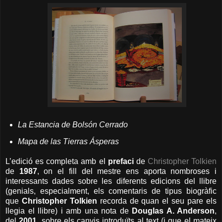
La Estancia de Bolsón Cerrado
Mapa de las Tierras Ásperas
L’edició es completa amb el
prefaci
de
Christopher Tolkien
de
1987
, on el fill del mestre ens aporta nombroses i
interessants dades sobre les diferents edicions del llibre
(genials, especialment, els comentaris de tipus biogràfic
que
Christopher Tolkien
recorda de quan el seu pare els
llegia el llibre) i amb una nota de
Douglas A. Anderson
,
del
2001
, sobre els canvis introduïts al text (i que el mateix