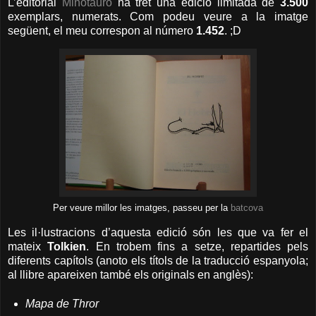
L’editorial
Minotauro
ha tret una edició limitada de
3.500
exemplars, numerats. Com podeu veure a la imatge
següent, el meu correspon al número
1.452
. ;D
Per veure millor les imatges, passeu per la
batcova
Les il·lustracions d’aquesta edició són les que va fer el
mateix
Tolkien
. En trobem fins a setze, repartides pels
diferents capítols (anoto els títols de la traducció espanyola;
al llibre apareixen també els originals en anglès):
Mapa de Thror