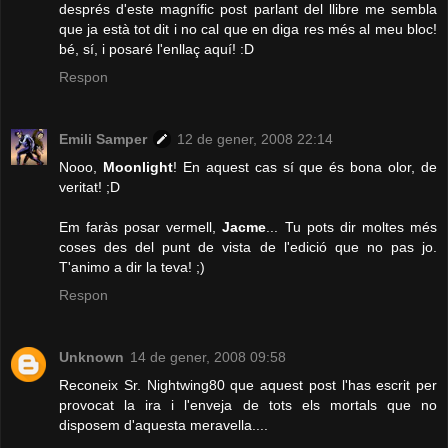
després d'este magnífic post parlant del llibre me sembla
que ja està tot dit i no cal que en diga res més al meu bloc!
bé, sí, i posaré l'enllaç aquí! :D
Respon
Emili Samper
12 de gener, 2008 22:14
Nooo,
Moonlight
! En aquest cas sí que és bona olor, de
veritat! ;D
Em faràs posar vermell,
Jacme
... Tu pots dir moltes més
coses des del punt de vista de l'edició que no pas jo.
T'animo a dir la teva! ;)
Respon
Unknown
14 de gener, 2008 09:58
Reconeix Sr. Nightwing80 que aquest post l'has escrit per
provocat la ira i l'enveja de tots els mortals que no
disposem d'aquesta meravella....