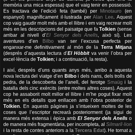
memòria una mica espessa) que el vaig tenir en possessió.
Es tractava de l’edició feta (també) per
Minotauro
(en
espanyol) magníficament il·lustrada per
Alan Lee
. Aquest
cop vaig gaudir molt més amb el llibre i em vaig recrear molt
més en les descripcions del paisatge que fa
Tolkien
(sense
arribar al nivell d’
El Senyor dels Anells
, això sí). Les
aventures d’en
Bilbo
van ser l’excusa perfecta per
enganxar-me definitivament al món de la
Terra Mitjana
(després d’aquesta lectura d’
El Hòbbit
va venir l’obra per
excel·lència de
Tolkien
; i a continuació, la resta).
I així, després d’uns quants anys més, arribo a aquesta
nova lectura del viatge d’en
Bilbo
i dels nans, dels trolls de
pedra, de la descoberta de l’anell, del ferotge
Smaüg
i la
batalla dels cinc exèrcits (entre moltes altres coses). Aquest
cop he assaborit molt millor el llibre i m’he pogut fixar molt
més en els detalls que enllacen amb l’obra posterior de
Tolkien
. En aquests pàgines ja s’intueixen moltes de les
coses que l’escriptor recrearà posteriorment (ja sigui de
manera més extensa i èpica amb
El Senyor dels Anells
o
de manera més fragmentària, per incompleta, al
Silmaríl·lion
i la resta de contes anteriors a la
Tercera Edat
). He tornat a