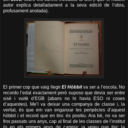
autor explica detalladament a la seva edició de l’obra,
profusament anotada).
El primer cop que vaig llegir
El Hòbbit
va ser a l’escola. No
recordo l’edat exactament però suposo que devia ser entre
sisè i vuitè d’EGB (abans no hi havia ESO ni coses
d’aquestes). Me’l va deixar una companya de classe i, la
veritat, és que em van enganxar les peripècies d’aquest
hòbbit i el record que en tinc és positiu. Ara bé, no va ser
fins passats uns anys, cap al final de les classes de l’institut
(o en els primers anys de carrera; ja veieu que tinc la