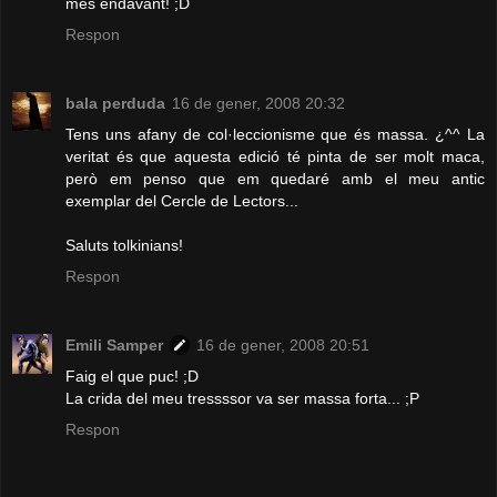
més endavant! ;D
Respon
bala perduda
16 de gener, 2008 20:32
Tens uns afany de col·leccionisme que és massa. ¿^^ La
veritat és que aquesta edició té pinta de ser molt maca,
però em penso que em quedaré amb el meu antic
exemplar del Cercle de Lectors...
Saluts tolkinians!
Respon
Emili Samper
16 de gener, 2008 20:51
Faig el que puc! ;D
La crida del meu tressssor va ser massa forta... ;P
Respon