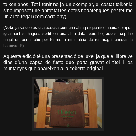
tolkenianes. Tot i tenir-ne ja un exemplar, el costat tolkenià
s’ha imposat i he aprofitat les dates nadalenques per fer-me
un auto-regal (com cada any).
(
Nota
: ja sé que és una excusa com una altra perquè me l’hauria comprat
igualment si hagués sortit en una altra data, però bé, aquest cop he
tingut un bon motiu per fer-me a mi mateix de rei mag i enriquir la
batcova
;P).
Aquesta edició té una presentació de luxe, ja que el llibre ve
dins d’una capsa de fusta que porta gravat el títol i les
muntanyes que apareixen a la coberta original.