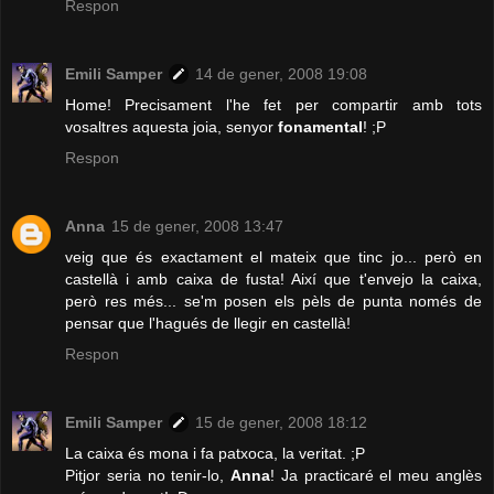
Respon
Emili Samper
14 de gener, 2008 19:08
Home! Precisament l'he fet per compartir amb tots
vosaltres aquesta joia, senyor
fonamental
! ;P
Respon
Anna
15 de gener, 2008 13:47
veig que és exactament el mateix que tinc jo... però en
castellà i amb caixa de fusta! Així que t'envejo la caixa,
però res més... se'm posen els pèls de punta només de
pensar que l'hagués de llegir en castellà!
Respon
Emili Samper
15 de gener, 2008 18:12
La caixa és mona i fa patxoca, la veritat. ;P
Pitjor seria no tenir-lo,
Anna
! Ja practicaré el meu anglès