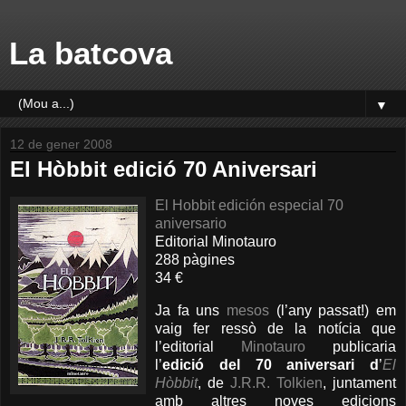
La batcova
▼
12 de gener 2008
El Hòbbit edició 70 Aniversari
El Hobbit edición especial 70
aniversario
Editorial Minotauro
288 pàgines
34 €
Ja fa uns
mesos
(l’any passat!) em
vaig fer ressò de la notícia que
l’editorial
Minotauro
publicaria
l’
edició del 70 aniversari d
’
El
Hòbbit
, de
J.R.R. Tolkien
, juntament
amb altres noves edicions