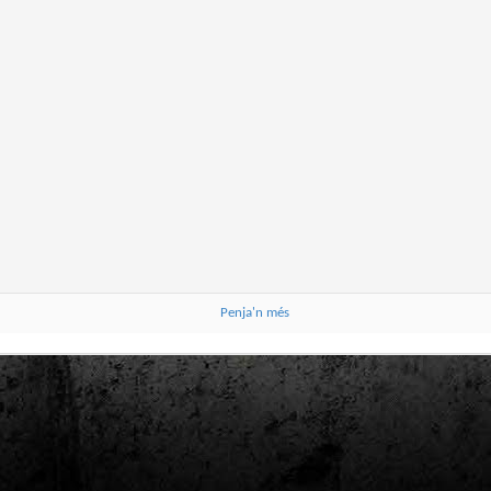
Club de lectura de còmics: estiu de 2024
UL
7
Arriba l'estiu i amb ell una nova edició del club de lectura per passar
aquests mesos de calor. En aquesta nova edició farem dues lectures: una
 juliol i l'altre al setembre!
m és habitual, les inscripcions es formalitzen a la Biblioteca Pública de
rragona i les lectures es podran llegir en edició digital.
Estudis en Comicologia al Còmic Barcelona
AY
1
Del 3 al 5 de maig la Fira Barcelona acull la 42a edició de Còmic
Barcelona (el Saló del Còmic de tota la vida).
Penja'n més
vendres faré la visita anual i diumenge hi tornaré, aquest cop per participar a
 taula rodona Estudis en Comicologia: Els llibres de teoria i divulgació del
mic en els temps del podcast, a les 16 h, a la sala còmic 6, molt ben
ompanyat:
tudis en Comicologia: Els llibres de teoria i divulgació del còmic en els temps
l podcast.