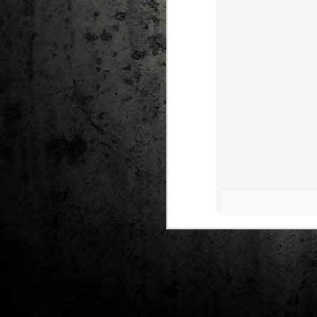
J
al
Co
Ta
M
Di
la
cò
ac
Es
de