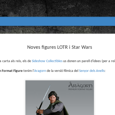
Club de lectura de còmics
MAR
31
Noves figures LOTR i Star Wars
primavera 2026
Encetem nou trimestre al club de lectura (virtua
Biblioteca Pública de Tarragona i ho fem amb aquest me
a carta als reis, els de
Sideshow Collectibles
us donen un parell d'idees (per a re
Abril
 Format Figure
tenim l'
Aragorn
de la versió fílmica del
Senyor dels Anells
:
En vela / En blanc
Guió i dibuix d’Ana Penyas
Salamandra Graphic, 2025
Després de l’èxit d’Estamos todas bien (Premi Nacional d
Todo bajo el sol (llegit el 2023 al club de lectura), Ana 
un assaig gràfic tan necessari com inquietant: En vela / E
és només un relat íntim sobre l’insomni, sinó una invest