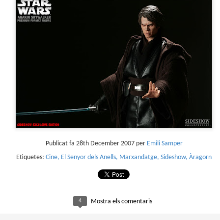
4
Lluís Recasens i Àngel Marí
Nascut a Barcelona l’any 1881 i mort a Blanes el 1948, Joan Junceda és
 dels noms més destacats entre els dibuixants, il·lustradors i caricaturistes
talans d’aquesta època. Tot i començar sense cap tipus de formació, ben
iat s’integrà dins la redacció del setmanari Cu-Cut!, participant activament en
tes les activitats organitzades des d’aquesta publicació i prenent partit pel
talanisme polític.
Club de lectura de còmics: hivern de 2025
EC
3
Abans de tancar el 2024, arriba l'hora de presentar les lectures del
primer trimestre del 2025 del club de lectura de còmics de la Biblioteca
blica de Tarragona, gratuït i virtual. El menú, ben variat: un personatge
àssic, l'adaptació d'una novel·la molt coneguda (i llegida) i una novetat molt
Publicat fa
28th December 2007
per
Emili Samper
pactant. Aquí en teniu els detalls!
Etiquetes:
Cine
El Senyor dels Anells
Marxandatge
Sideshow
Àragorn
ner
rto Maltés.
4
Mostra els comentaris
Club de lectura de còmics: tardor de 2024
CT