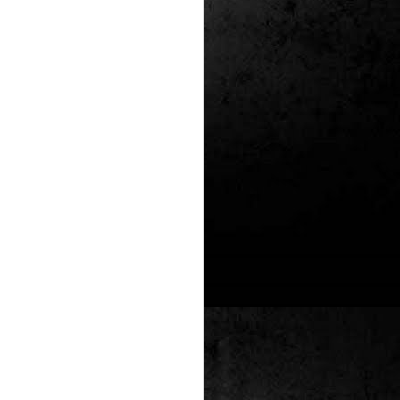
Un nou Corto Maltès
JUL
25
sense Hugo Pratt: ‘Sota
el sol de mitjanit’ de
Juan Díaz Canales i
Rubén Pellejero
Quan Hugo Pratt va morir l’any 1995,
semblava que també ho feia amb ell
l’inconfusible mariner de les
aventures romàntiques, filosòfiques i
aventureres, Corto Maltès. Tot i que el
mateix Pratt va arribar a insinuar que
no li faria res que algú altre prengués
el relleu –a diferència de l’intocable
Tintín d’Hergé–, la idea de nous
àlbums sense la seva firma semblava
poc menys que una heretgia.