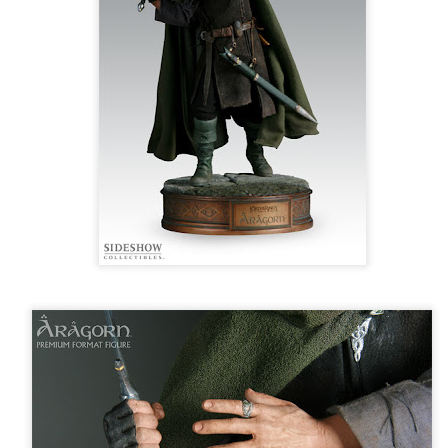
sobre com la societat contemporània ha transformat l’ac
dormir en un bé de consum o, pitjor encara, en un obstac
productivitat.