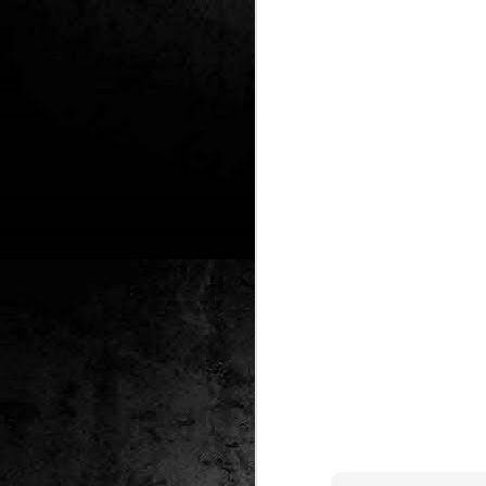
2
un
ca
av
to
ca
D
2
Pú
cl
im
Ge
Co
O