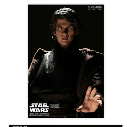
trimestre del club de lectura de còmics de la Biblioteca Pública de
rragona. I aquest és el menú ofert per als mesos d'abril, maig i juny. Com ja és
bitual, el club se segueix en modalitat virtual amb l'aplicació Tellfy i les
obades mensuals són per videoconferència.
Descobrint els orígens de la revista Spirou
AR
3
Ja tinc a les mans el resultat d'una feina que m'ha portat a capbussar-me
els darrers temps en la història del còmic europeu i dels seus grans
tors i personatges!
gur que coneixeu en Lucky Luke, els Barrufets, en Marsupilami o en Spirou,
rò sabíeu que van néixer en una revista? Le Journal de Spirou, publicada per
imera vegada el 21 d’abril de 1938, és una de les grans icones de l’escola de
mic franco-belga.
El compromís de Joan Junceda: ‘Somnis entre la boira’ de
AN