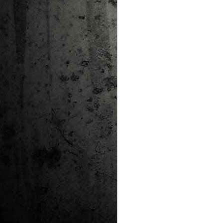
Ta
ha
tr
M
1
au
Se
pe
pr
cò
J