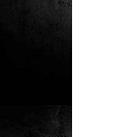
Club de lectura de
DEC
24
còmics: hivern 2026
Any nou, nou trimestre i noves
lectures al club de lectura de còmics
de la Biblioteca Pública de Tarragona,
gratuït i en línia amb l'aplicació Tellfy.
J
1
FM
de
tè
J
2