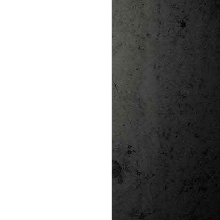
te natural de
le per a la