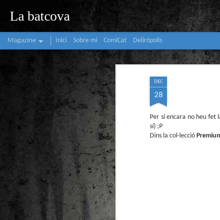
La batcova
Magazine
Inici
Sobre mi
ComiCat
Delirópolis
DEC
28
Per si encara no heu fet l
sí) ;P
Dins la col·lecció
Premium