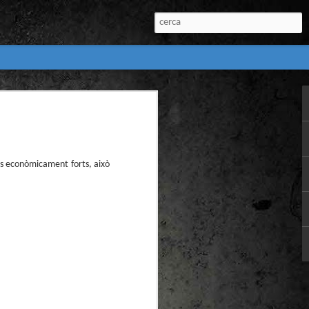
:
l) de còmics de la
nú:
is econòmicament forts, això
el Còmic 2018) i
Penyas torna amb
n blanc. L’obra no
igació profunda