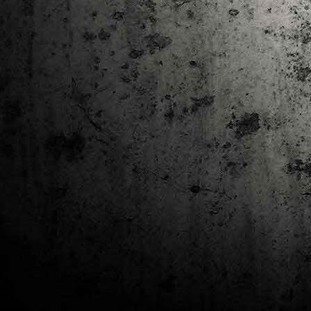
J
al
Co
Ta
M
Di
la
cò
ac
Es
de