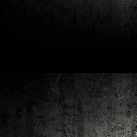
2
un
ca
av
to
ca
D
2
Pú
cl
im
Ge
Co
O