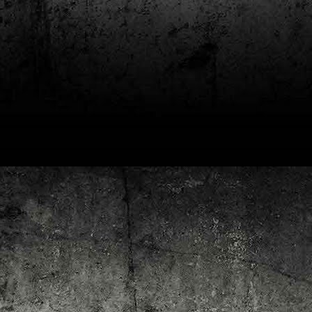
4
Lluís Recasens i Àngel Marí
Nascut a Barcelona l’any 1881 i mort a Blanes el 1948, Joan Junceda és
 dels noms més destacats entre els dibuixants, il·lustradors i caricaturistes
talans d’aquesta època. Tot i començar sense cap tipus de formació, ben
iat s’integrà dins la redacció del setmanari Cu-Cut!, participant activament en
tes les activitats organitzades des d’aquesta publicació i prenent partit pel
talanisme polític.
Club de lectura de còmics: hivern de 2025
EC
3
Abans de tancar el 2024, arriba l'hora de presentar les lectures del
primer trimestre del 2025 del club de lectura de còmics de la Biblioteca
blica de Tarragona, gratuït i virtual. El menú, ben variat: un personatge
àssic, l'adaptació d'una novel·la molt coneguda (i llegida) i una novetat molt
pactant. Aquí en teniu els detalls!
ner
rto Maltés.
Club de lectura de còmics: tardor de 2024
CT