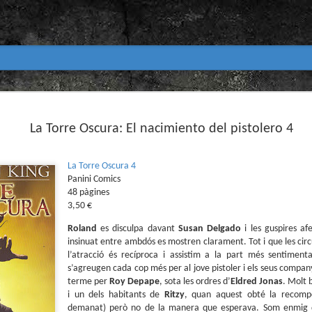
Club de lectura de còmics
MAR
31
La Torre Oscura: El nacimiento del pistolero 4
primavera 2026
Encetem nou trimestre al club de lectura (virtua
Biblioteca Pública de Tarragona i ho fem amb aquest me
La Torre Oscura 4
Panini Comics
Abril
48 pàgines
En vela / En blanc
3,50 €
Guió i dibuix d’Ana Penyas
Roland
es disculpa davant
Susan
Delgado
i les guspires af
insinuat entre ambdós es mostren clarament. Tot i que les c
Salamandra Graphic, 2025
l’atracció és recíproca i assistim a la part més sentiment
s’agreugen cada cop més per al jove pistoler i els seus compan
Després de l’èxit d’Estamos todas bien (Premi Nacional d
terme per
Roy
Depape
, sota les ordres d’
Eldred
Jonas
. Molt 
Todo bajo el sol (llegit el 2023 al club de lectura), Ana 
un assaig gràfic tan necessari com inquietant: En vela / E
i un dels habitants de
Ritzy
, quan aquest obté la recomp
és només un relat íntim sobre l’insomni, sinó una invest
demanat) però no de la manera que esperava. Som enmig de 