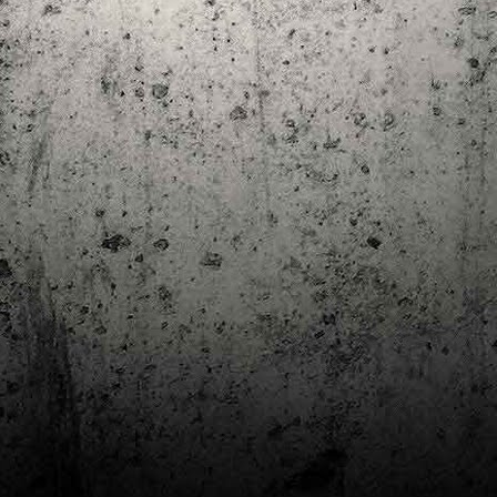
Club de lectura de còmics: estiu de 2024
UL
7
Arriba l'estiu i amb ell una nova edició del club de lectura per passar
aquests mesos de calor. En aquesta nova edició farem dues lectures: una
 juliol i l'altre al setembre!
m és habitual, les inscripcions es formalitzen a la Biblioteca Pública de
rragona i les lectures es podran llegir en edició digital.
Estudis en Comicologia al Còmic Barcelona
AY
1
Del 3 al 5 de maig la Fira Barcelona acull la 42a edició de Còmic
Barcelona (el Saló del Còmic de tota la vida).
vendres faré la visita anual i diumenge hi tornaré, aquest cop per participar a
 taula rodona Estudis en Comicologia: Els llibres de teoria i divulgació del
mic en els temps del podcast, a les 16 h, a la sala còmic 6, molt ben
ompanyat:
tudis en Comicologia: Els llibres de teoria i divulgació del còmic en els temps
l podcast.