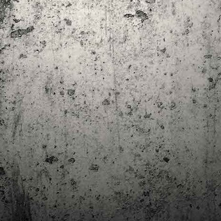
trimestre del club de lectura de còmics de la Biblioteca Pública de
rragona. I aquest és el menú ofert per als mesos d'abril, maig i juny. Com ja és
bitual, el club se segueix en modalitat virtual amb l'aplicació Tellfy i les
obades mensuals són per videoconferència.
Descobrint els orígens de la revista Spirou
AR
3
Ja tinc a les mans el resultat d'una feina que m'ha portat a capbussar-me
els darrers temps en la història del còmic europeu i dels seus grans
tors i personatges!
gur que coneixeu en Lucky Luke, els Barrufets, en Marsupilami o en Spirou,
rò sabíeu que van néixer en una revista? Le Journal de Spirou, publicada per
imera vegada el 21 d’abril de 1938, és una de les grans icones de l’escola de
mic franco-belga.
El compromís de Joan Junceda: ‘Somnis entre la boira’ de
AN