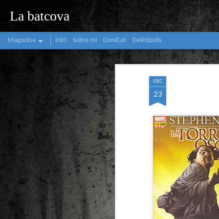
La batcova
Magazine
Inici
Sobre mi
ComiCat
Delirópolis
DEC
23