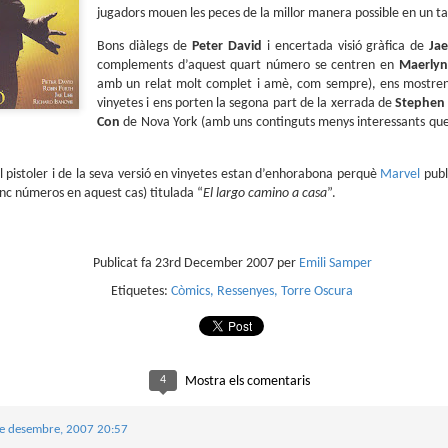
sobre com la societat contemporània ha transformat l’ac
jugadors mouen les peces de la millor manera possible en un tau
dormir en un bé de consum o, pitjor encara, en un obstac
productivitat.
Bons diàlegs de
Peter
David
i encertada visió gràfica de
Ja
complements d’aquest quart número se centren en
Maerlyn
amb un relat molt complet i amè, com sempre), ens mostren 
vinyetes i ens porten la segona part de la xerrada de
Stephen
Con
de Nova York (amb uns continguts menys interessants que
del pistoler i de la seva versió en vinyetes estan d’enhorabona perquè
Marvel
publ
inc números en aquest cas) titulada “
El largo camino a casa
”.
Publicat fa
23rd December 2007
per
Emili Samper
Etiquetes:
Còmics
Ressenyes
Torre Oscura
4
Mostra els comentaris
e desembre, 2007 20:57