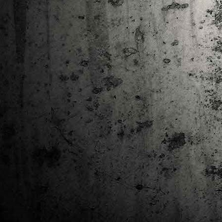
Ta
ha
tr
M
1
au
Se
pe
pr
cò
J