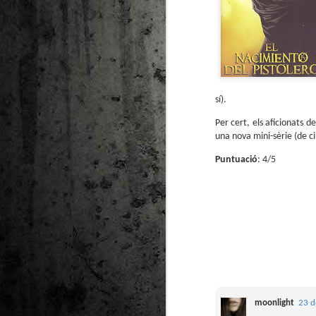
sí).
Per cert, els aficionats 
una nova mini-sèrie (de c
Puntuació
: 4/5
moonlight
23 d