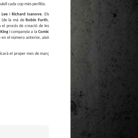
te natural de
lell cada cop més perillós.
le per a la
e
Lee
i
Richard
Isanove
. Els
(de la mà de
Robin
Furth
,
el procés de creació de les
King
i companyia a la
Comic
 en el número anterior, això
icarà el proper mes de març