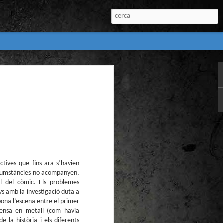
:
l) de còmics de la
nú:
ectives que fins ara s’havien
ircumstàncies no acompanyen,
al del còmic. Els problemes
ys amb la investigació duta a
el Còmic 2018) i
bona l’escena entre el primer
Penyas torna amb
n blanc. L’obra no
ensa en metall (com havia
igació profunda
la història i els diferents