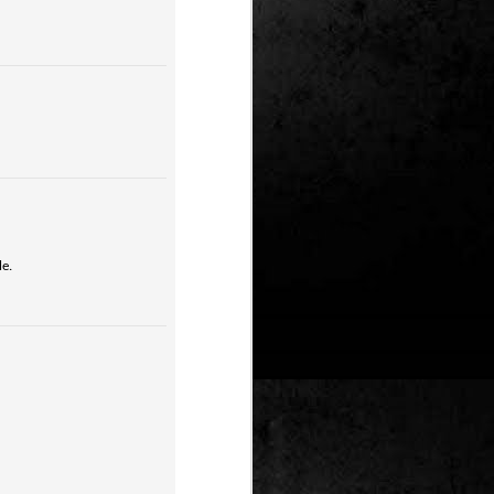
Un nou Corto Maltès
JUL
25
sense Hugo Pratt: ‘Sota
el sol de mitjanit’ de
Juan Díaz Canales i
Rubén Pellejero
Quan Hugo Pratt va morir l’any 1995,
semblava que també ho feia amb ell
l’inconfusible mariner de les
aventures romàntiques, filosòfiques i
aventureres, Corto Maltès. Tot i que el
mateix Pratt va arribar a insinuar que
no li faria res que algú altre prengués
el relleu –a diferència de l’intocable
le.
Tintín d’Hergé–, la idea de nous
àlbums sense la seva firma semblava
poc menys que una heretgia.