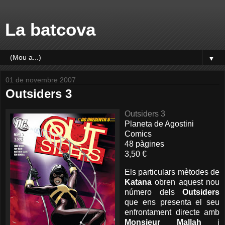
La batcova
▼
01 de novembre 2007
Outsiders 3
Outsiders 3
Planeta de Agostini
Comics
48 pàgines
3,50 €
Els particulars mètodes de
Katana
obren aquest nou
número dels
Outsiders
que ens presenta el seu
enfrontament directe amb
Monsieur Mallah
i