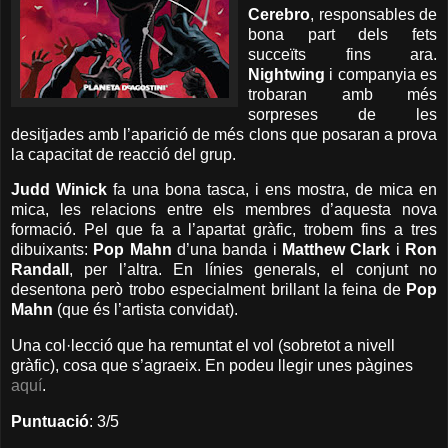
Cerebro
, responsables de
bona part dels fets
succeïts fins ara.
Nightwing
i companyia es
trobaran amb més
sorpreses de les
desitjades amb l’aparició de més clons que posaran a prova
la capacitat de reacció del grup.
Judd Winick
fa una bona tasca, i ens mostra, de mica en
mica, les relacions entre els membres d’aquesta nova
formació. Pel que fa a l’apartat gràfic, trobem fins a tres
dibuixants:
Pop Mahn
d’una banda i
Matthew Clark
i
Ron
Randall
, per l’altra. En línies generals, el conjunt no
desentona però trobo especialment brillant la feina de
Pop
Mahn
(que és l’artista convidat).
Una col·lecció que ha remuntat el vol (sobretot a nivell
gràfic), cosa que s’agraeix.
En podeu llegir unes pàgines
aquí
.
Puntuació
: 3/5