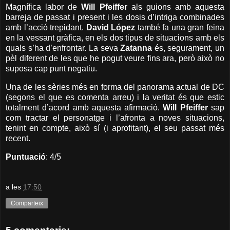
Magnífica labor de
Will Pfeiffer
als guions amb aquesta
barreja de passat i present i les dosis d’intriga combinades
amb l’acció trepidant.
David López
també fa una gran feina
en la vessant gràfica, en els dos tipus de situacions amb els
quals s’ha d’enfrontar. La seva
Zatanna
és, segurament, un
pèl diferent de les que he pogut veure fins ara, però això no
suposa cap punt negatiu.
Una de les sèries més en forma del panorama actual de DC
(segons el que es comenta arreu) i la veritat és que estic
totalment d’acord amb aquesta afirmació.
Will Pfeiffer
sap
com tractar el personatge i l’afronta a noves situacions,
tenint en compte, això sí (i aprofitant), el seu passat més
recent.
Puntuació
: 4/5
a les
17:50
Comparteix