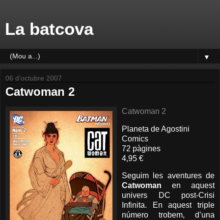
La batcova
▼
06 d’octubre 2007
Catwoman 2
Catwoman 2
Planeta de Agostini
Comics
72 pàgines
4,95 €
Seguim les aventures de
Catwoman
en aquest
univers DC post-Crisi
Infinita. En aquest triple
número trobem, d’una