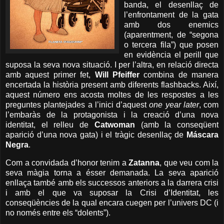
banda, el desenllaç de
l’enfrontament de la gata
amb dos enemics
(aparentment, de “segona
o tercera fila”) que posen
en evidència el perill que
suposa la seva nova situació. I per l’altra, en relació directa
amb aquest primer fet,
Will Pfeiffer
combina de manera
encertada la història present amb diferents flashbacks. Així,
aquest número ens acosta moltes de les respostes a les
preguntes plantejades a l’inici d’aquest
one year later
, com
l’embaràs de la protagonista i la creació d’una nova
identitat, el relleu de
Catwoman
(amb la conseqüent
aparició d’una nova gata) i el tràgic desenllaç de
Máscara
Negra
.
Com a convidada d’honor tenim a
Zatanna
, que veu com la
seva màgia torna a ésser demanada. La seva aparició
enllaça també amb els successos anteriors a la darrera crisi
i amb el que va suposar la Crisi d’Identitat, les
conseqüències de la qual encara cuegen per l’univers DC (i
no només entre els “dolents”).