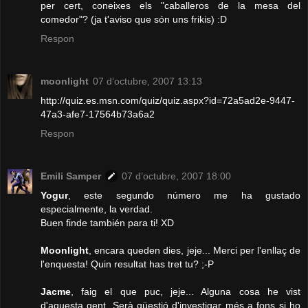
per cert, coneixes els "caballeros de la mesa del
comedor"? (ja t'aviso que són uns frikis) :D
Respon
moonlight
07 d’octubre, 2007 13:13
http://quiz.es.msn.com/quiz/quiz.aspx?id=72a5ad2e-9447-
47a3-afe7-17564b73a6a2
Respon
Emili Samper
07 d’octubre, 2007 18:00
Yogur
, este segundo número me ha gustado
especialmente, la verdad.
Buen finde también para ti! XD
Moonlight
, encara queden dies, jeje... Merci per l'enllaç de
l'enquesta! Quin resultat has tret tu? ;-P
Jacme
, faig el que puc, jeje... Alguna cosa he vist
d'aquesta gent. Serà qüestió d'investigar més a fons si ho