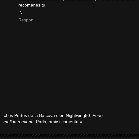
recomanes tu.
;-)
Respon
«Les Portes de la Batcova d’en Nightwing80.
Pedo
mellon a minno
: Parla, amic i comenta.»