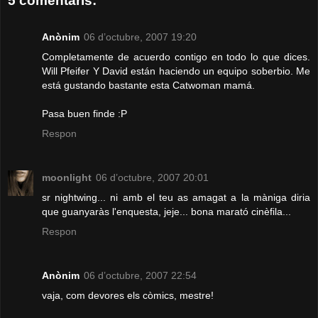
5 comentaris:
Anònim
06 d’octubre, 2007 19:20
Completamente de acuerdo contigo en todo lo que dices.
Will Pfeifer Y David están haciendo un equipo soberbio. Me
está gustando bastante esta Catwoman mamá.
Pasa buen finde :P
Respon
moonlight
06 d’octubre, 2007 20:01
sr nightwing... ni amb el teu as amagat a la màniga diria
que guanyaràs l'enquesta, jeje... bona marató cinèfila...
Respon
Anònim
06 d’octubre, 2007 22:54
vaja, com devores els còmics, mestre!