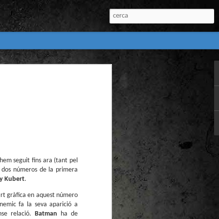
:
l) de còmics de la
nú:
em seguit fins ara (tant pel
e dos números de la primera
y Kubert
.
el Còmic 2018) i
rt gràfica en aquest número
Penyas torna amb
nemic fa la seva aparició a
n blanc. L’obra no
nse relació.
Batman
ha de
igació profunda