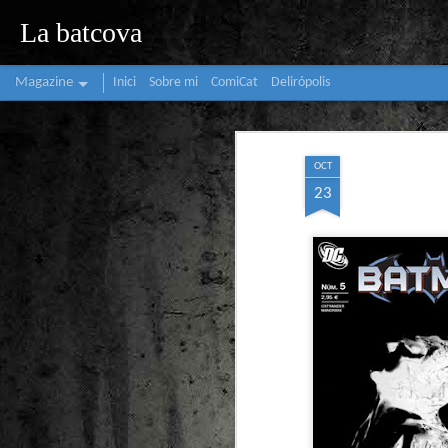
La batcova
Magazine
Inici
Sobre mi
ComiCat
Delirópolis
OCT
23