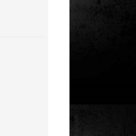
Un nou Corto Maltès
JUL
25
sense Hugo Pratt: ‘Sota
el sol de mitjanit’ de
Juan Díaz Canales i
Rubén Pellejero
Quan Hugo Pratt va morir l’any 1995,
semblava que també ho feia amb ell
l’inconfusible mariner de les
aventures romàntiques, filosòfiques i
aventureres, Corto Maltès. Tot i que el
mateix Pratt va arribar a insinuar que
no li faria res que algú altre prengués
el relleu –a diferència de l’intocable
Tintín d’Hergé–, la idea de nous
àlbums sense la seva firma semblava
poc menys que una heretgia.