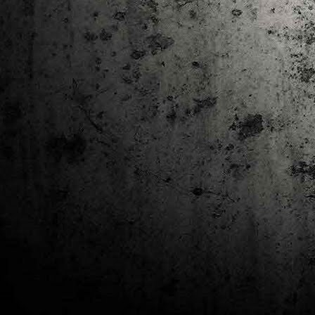
J
al
Co
Ta
M
Di
la
cò
ac
Es
de