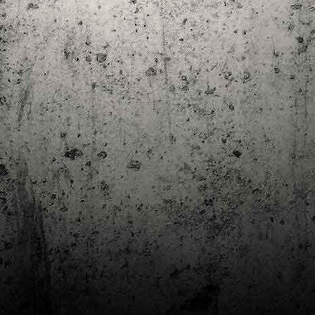
Club de lectura de còmics: estiu de 2024
UL
7
Arriba l'estiu i amb ell una nova edició del club de lectura per passar
aquests mesos de calor. En aquesta nova edició farem dues lectures: una
 juliol i l'altre al setembre!
m és habitual, les inscripcions es formalitzen a la Biblioteca Pública de
rragona i les lectures es podran llegir en edició digital.
Estudis en Comicologia al Còmic Barcelona
AY
1
Del 3 al 5 de maig la Fira Barcelona acull la 42a edició de Còmic
Barcelona (el Saló del Còmic de tota la vida).
vendres faré la visita anual i diumenge hi tornaré, aquest cop per participar a
 taula rodona Estudis en Comicologia: Els llibres de teoria i divulgació del
mic en els temps del podcast, a les 16 h, a la sala còmic 6, molt ben
ompanyat:
tudis en Comicologia: Els llibres de teoria i divulgació del còmic en els temps
l podcast.