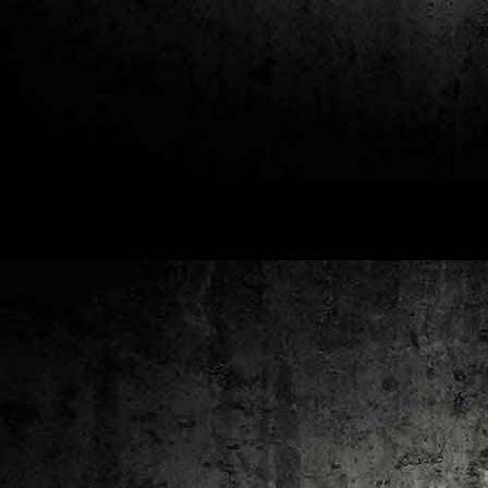
2
un
ca
av
to
ca
D
2
Pú
cl
im
Ge
Co
O