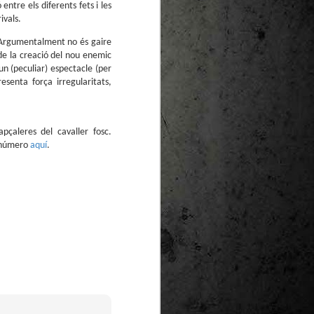
te natural de
 entre els diferents fets i les
le per a la
ivals.
. Argumentalment no és gaire
de la creació del nou enemic
 un (peculiar) espectacle (per
senta força irregularitats,
çaleres del cavaller fosc.
è número
aquí
.