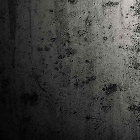
Ta
ha
tr
M
1
au
Se
pe
pr
cò
J