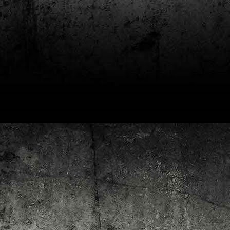
4
Lluís Recasens i Àngel Marí
Nascut a Barcelona l’any 1881 i mort a Blanes el 1948, Joan Junceda és
 dels noms més destacats entre els dibuixants, il·lustradors i caricaturistes
talans d’aquesta època. Tot i començar sense cap tipus de formació, ben
iat s’integrà dins la redacció del setmanari Cu-Cut!, participant activament en
tes les activitats organitzades des d’aquesta publicació i prenent partit pel
talanisme polític.
Club de lectura de còmics: hivern de 2025
EC
3
Abans de tancar el 2024, arriba l'hora de presentar les lectures del
primer trimestre del 2025 del club de lectura de còmics de la Biblioteca
blica de Tarragona, gratuït i virtual. El menú, ben variat: un personatge
àssic, l'adaptació d'una novel·la molt coneguda (i llegida) i una novetat molt
pactant. Aquí en teniu els detalls!
ner
rto Maltés.
Club de lectura de còmics: tardor de 2024
CT