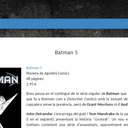
Club de lectura de còmics
MAR
31
Batman 5
primavera 2026
Encetem nou trimestre al club de lectura (virtua
Biblioteca Pública de Tarragona i ho fem amb aquest me
Batman 5
Planeta de Agostini Comics
Abril
48 pàgines
En vela / En blanc
2,95 €
Guió i dibuix d’Ana Penyas
Breu pausa en el contingut de la sèrie regular de
Batman
que h
que fa a
Batman
com a
Detective Comics
) amb la inclusió d
Salamandra Graphic, 2025
capçalera sense la presència, però de
Grant Morrison
ni d’
And
Després de l’èxit d’Estamos todas bien (Premi Nacional d
John Ostrander
s’encarrega del guió i
Tom Mandrake
de la pa
Todo bajo el sol (llegit el 2023 al club de lectura), Ana 
(i en el següent) presentant la història “
Grotesk”
. Un nou e
un assaig gràfic tan necessari com inquietant: En vela / E
Gotham cometent una sèrie d’assassinats, aparentment se
és només un relat íntim sobre l’insomni, sinó una invest