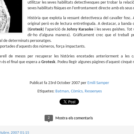
sobre com la societat contemporània ha transformat l’ac
utilitzar les seves habilitats detectivesques per trobar la relació
dormir en un bé de consum o, pitjor encara, en un obstac
seves habilitats físiques en l’enfrontament directe amb els seus r
productivitat.
Història que explota la vessant detectivesca del cavaller fosc
original però es de lectura entretinguda. A destacar, a banda 
(
Grotesk
) l’aparició de
Johny
Karaoke
i les seves geishes. Tot
dir-ho d’alguna manera). Gràficament crec que el treball pre
ial de determinats personatges.
 portades d’aquests dos números, força impactants.
ell de mesos per recuperar les històries encetades anteriorment a les cap
 és el final que espera a
Grotesk
. Podeu llegir algunes pàgines d’aquest cinqu
Publicat fa
23rd October 2007
per
Emili Samper
Etiquetes:
Batman
Còmics
Ressenyes
2
Mostra els comentaris
ctubre, 2007 01:15