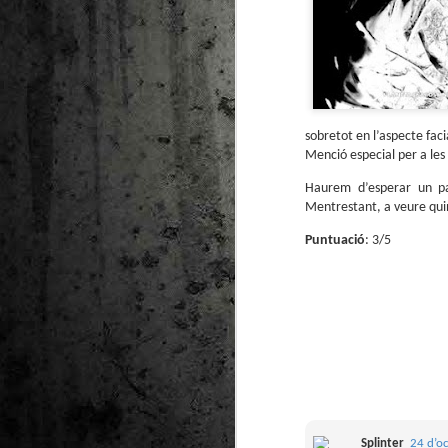
sobretot en l’aspecte fac
Menció especial per a les
Haurem d’esperar un par
Mentrestant, a veure quin
Puntuació
: 3/5
Splinter
24 d’o