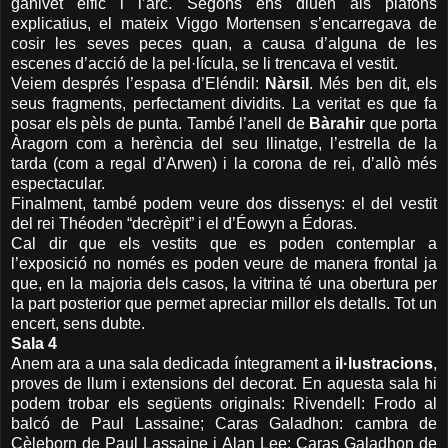
ganivet èlfic i l’arc. Segons ens diuen als plafons
explicatius, el mateix Viggo Mortensen s’encarregava de
cosir les seves peces quan, a causa d’alguna de les
escenes d’acció de la pel·lícula, se li trencava el vestit.
Veiem després l’espasa d’Eléndil:
Nàrsil
. Més ben dit, els
seus fragments, perfectament dividits. La veritat es que fa
posar els pèls de punta. També l’anell de
Bàrahir
que porta
Àragorn com a herència del seu llinatge, l’estrella de la
tarda (com a regal d’Arwen) i la corona de rei, d’allò més
espectacular.
Finalment, també podem veure dos dissenys: el del vestit
del rei Théoden “decrèpit” i el d’Éowyn a Édoras.
Cal dir que els vestits que es poden contemplar a
l’exposició no només es poden veure de manera frontal ja
que, en la majoria dels casos, la vitrina té una obertura per
la part posterior que permet apreciar millor els detalls. Tot un
encert, sens dubte.
Sala 4
Anem ara a una sala dedicada íntegrament a
il·lustracions
,
proves de llum i extensions del decorat. En aquesta sala hi
podem trobar els següents originals: Rivendell: Frodo al
balcó de Paul Lassaine; Caras Galadhon: cambra de
Cèleborn de Paul Lassaine i Alan Lee; Caras Galadhon de