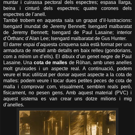
muntar i cuirassa pectoral dels espectres; espasa llarga,
beina i cinturó dels espectres; quatre corones dels
espectres de l’anell.
També trobem en aquesta sala un grapat d’il·lustracions:
Isengard inundat de Jeremy Bennett; Isengard malbaratat
de Jeremy Bennett; Isengard de Paul Lasaine; interior
d’Òrthanc d’Alan Lee; Isengard malbaratat de Gus Hunter.
El darrer espai d’aquesta cinquena sala està format per una
armadura de metall amb detalls en baix relleu (gondorians,
com a mínim un d’ells). El dibuix d’un genet negre de Paul
Lasaine. Una
cota de malles
de Ròhan, amb unes anelles
molt gruixudes i un aspecte real. A continuació, podem
veure el truc utilitzat per donar aquest aspecte a la cota de
malles: podem veure i tocar dues petites peces de cota de
malla i comprovar com, visualment, semblen reals però,
físicament, no pesen gens. Amb aquest material (PVC) i
aquest sistema es van crear uns dotze milions i mig
d’anelles.