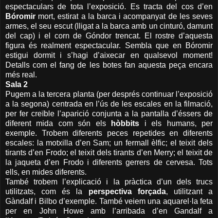
espectaculars de tota l’exposició. Es tracta del cos d’en
Bóromir
mort, estirat a la barca i acompanyat de les seves
armes, el seu escut (lligat a la barca amb un cinturó, damunt
del cap) i el corn de Góndor trencat. El rostre d’aquesta
figura és realment espectacular. Sembla que en Bóromir
estigui dormit i s’hagi d’aixecar en qualsevol moment!
Detalls com el fang de les botes fan aquesta peça encara
més real.
Sala 2
Pugem a la tercera planta (per després continuar l’exposició
a la segona) centrada en l’ús de les escales en la filmació,
per fer creïble l’aparició conjunta a la pantalla d’éssers de
diferent mida com són els
hòbbits
i els humans, per
exemple. Trobem diferents peces repetides en diferents
escales: la motxilla d’en Sam; un fermall èlfic; el teixit dels
tirants d’en Frodo; el teixit dels tirants d’en Merry; el teixit de
la jaqueta d’en Frodo i diferents gerrers de cervesa. Tots
ells, en mides diferents.
També trobem l’explicació i la pràctica d’un dels trucs
utilitzats, com és la
perspectiva forçada
, utilitzant a
Gàndalf i Bilbo d’exemple. També veiem una aquarel·la feta
per en John Howe amb l’arribada d’en Gandalf a