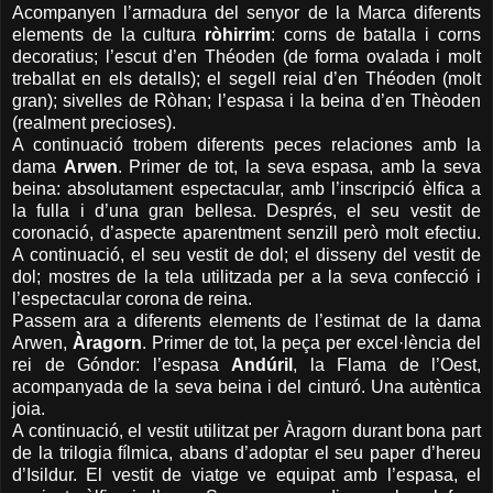
Acompanyen l’armadura del senyor de
la Marca
diferents
elements de la cultura
ròhirrim
: corns de batalla i corns
decoratius; l’escut d’en Théoden (de forma ovalada i molt
treballat en els detalls); el segell reial d’en Théoden (molt
gran); sivelles de Ròhan; l’espasa i la beina d’en Thèoden
(realment precioses).
A continuació trobem diferents peces relaciones amb la
dama
Arwen
. Primer de tot, la seva espasa, amb la seva
beina: absolutament espectacular, amb l’inscripció èlfica a
la fulla i d’una gran bellesa. Després, el seu vestit de
coronació, d’aspecte aparentment senzill però molt efectiu.
A continuació, el seu vestit de dol; el disseny del vestit de
dol; mostres de la tela utilitzada per a la seva confecció i
l’espectacular corona de reina.
Passem ara a diferents elements de l’estimat de la dama
Arwen,
Àragorn
. Primer de tot, la peça per excel·lència del
rei de Góndor: l’espasa
Andúril
,
la Flama
de l’Oest,
acompanyada de la seva beina i del cinturó. Una autèntica
joia.
A continuació, el vestit utilitzat per Àragorn durant bona part
de la trilogia fílmica, abans d’adoptar el seu paper d’hereu
d’Isildur. El vestit de viatge ve equipat amb l’espasa, el