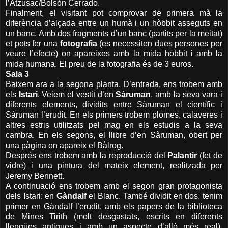
l’Atzusac/Bolsón Cerrado.
Finalment, el visitant pot comprovar de primera mà la
diferència d’alçada entre un humà i un hòbbit asseguts en
un banc. Amb dos fragments d’un banc (partits per la meitat)
et pots fer una
fotografia
(es necessiten dues persones per
veure l’efecte) on apareixes amb la mida hòbbit i amb la
mida humana. El preu de la fotografia és de 3 euros.
Sala 3
Baixem ara a la segona planta. D’entrada, ens trobem amb
els
Istari
. Veiem el vestit d’en
Sàruman
, amb la seva vara i
diferents elements, dividits entre Sàruman el científic i
Sàruman l’erudit. En els primers trobem plomes, calaveres i
altres estris utilitzats pel mag en els estudis a la seva
cambra. En els segons, el llibre d’en Sàruman, obert per
una pàgina on apareix el Bàlrog.
Després ens trobem amb la reproducció del
Palantir
(fet de
vidre) i una pintura del mateix element, realitzada per
Jeremy Bennett.
A continuació ens trobem amb el segon gran protagonista
dels Istari: en
Gàndalf
el Blanc. També dividit en dos, tenim
primer en Gàndalf l’erudit, amb els papers de la biblioteca
de Mines Tirith (molt desgastats, escrits en diferents
llengües antigues i amb un aspecte d’allò més real).