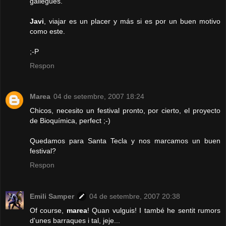
gallegues.
Javi
, viajar es un placer y más si es por un buen motivo
como este.
;-P
Respon
Marea
04 de setembre, 2007 18:24
Chicos, necesito un festival pronto, por cierto, el proyecto
de Bioquímica, perfect ;-)
Quedamos para Santa Tecla y nos marcamos un buen
festival?
Respon
Emili Samper
04 de setembre, 2007 20:38
Of course,
marea
! Quan vulguis! I també he sentit rumors
d'unes barraques i tal, jeje...