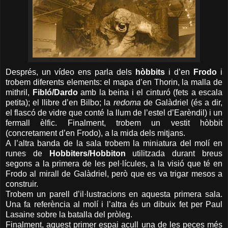
Després, un vídeo ens parla dels
hòbbits
i d’en
Frodo
i
trobem diferents elements: el mapa d’en Thorin, la malla de
mithril,
Fibló/Dardo
amb la beina i el cinturó (fets a escala
petita); el llibre d’en Bilbo; la
redoma
de Galàdriel (és a dir,
el flascó de vidre que conté la llum de l’estel d’Earèndil) i un
fermall èlfic. Finalment, trobem un vestit hòbbit
(concretament d’en Frodo), a la mida dels mitjans.
A l’altra banda de la sala trobem la miniatura del molí en
runes de
Hobbiters/Hobbiton
utilitzada durant breus
segons a la primera de les pel·lícules, a la visió que té en
Frodo al mirall de Galàdriel, però que es va trigar mesos a
construir.
Trobem un parell d’il·lustracions en aquesta primera sala.
Una fa referència al molí i l’altra és un dibuix fet per Paul
Lasaine sobre la batalla del pròleg.
Finalment, aquest primer espai acull una de les peces més