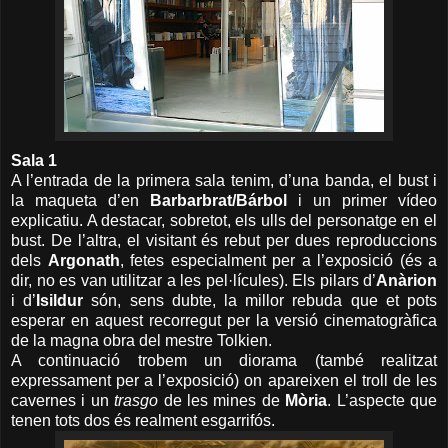
Sala 1
A l’entrada de la primera sala tenim, d’una banda, el bust i
la maqueta d’en
Barbarbrat/Bárbol
i un primer vídeo
explicatiu. A destacar, sobretot, els ulls del personatge en el
bust. De l’altra, el visitant és rebut per dues reproduccions
dels
Argonath
, fetes especialment per a l’exposició (és a
dir, no es van utilitzar a les pel·lícules). Els pilars d’
Anàrion
i d’
Isildur
són, sens dubte, la millor rebuda que et pots
esperar en aquest recorregut per la versió cinematogràfica
de la magna obra del mestre Tolkien.
A continuació trobem un diorama (també realitzat
expressament per a l’exposició) on apareixen el troll de les
cavernes i un
trasgo
de les mines de
Mòria
. L’aspecte que
tenen tots dos és realment esgarrifós.