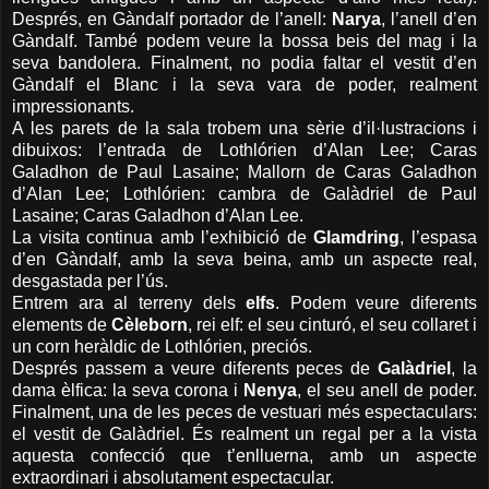
Després, en Gàndalf portador de l’anell:
Narya
, l’anell d’en
Gàndalf. També podem veure la bossa beis del mag i la
seva bandolera. Finalment, no podia faltar el vestit d’en
Gàndalf el Blanc i la seva vara de poder, realment
impressionants.
A les parets de la sala trobem una sèrie d’il·lustracions i
dibuixos: l’entrada de Lothlórien d’Alan Lee; Caras
Galadhon de Paul Lasaine; Mallorn de Caras Galadhon
d’Alan Lee; Lothlórien: cambra de Galàdriel de Paul
Lasaine; Caras Galadhon d’Alan Lee.
La visita continua amb l’exhibició de
Glamdring
, l’espasa
d’en Gàndalf, amb la seva beina, amb un aspecte real,
desgastada per l’ús.
Entrem ara al terreny dels
elfs
. Podem veure diferents
elements de
Cèleborn
, rei elf: el seu cinturó, el seu collaret i
un corn heràldic de Lothlórien, preciós.
Després passem a veure diferents peces de
Galàdriel
, la
dama èlfica: la seva corona i
Nenya
, el seu anell de poder.
Finalment, una de les peces de vestuari més espectaculars:
el vestit de Galàdriel. És realment un regal per a la vista
aquesta confecció que t’enlluerna, amb un aspecte
extraordinari i absolutament espectacular.