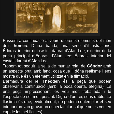
Passem a continuació a veure diferents elements del món
dels
homes
. D’una banda, una sèrie d’il·lustracions:
Édoras: interior del castell daurat d’Alan Lee; exterior de la
porta principal d’Édoras d’Alan Lee; Édoras: interior del
castell daurat d’Alan Lee.
Trobem tot seguit la sella de muntar reial de
Góndor
amb
un aspecte brut, amb fang, cosa que li dóna realisme i ens
mostra que és un element utilitzat en la filmació.
L’armadura del rei
Théoden
és la peça que podem
observar a continuació (amb la boca oberta, afegiria). És
una peça impressionant, es veu molt treballada i té
l’aspecte de ser molt pesant. Digna d’un rei, sens dubte. La
llàstima és que, evidentment, no podem contemplar el seu
interior (on van gravar un espectacular sol que no es veu en
cap de les pel·lícules).