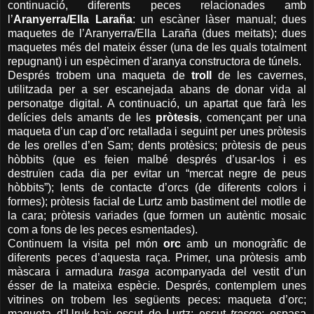
continuació, diferents peces relacionades amb
l’
Aranyerra/Ella Laraña
: un escàner làser manual; dues
maquetes de l’Aranyerra/Ella Laraña (dues meitats); dues
maquetes més del mateix ésser (una de les quals totalment
repugnant) i un espècimen d’aranya constructora de túnels.
Després trobem una maqueta de
troll
de les cavernes,
utilitzada per a ser escanejada abans de donar vida al
personatge digital. A continuació, un apartat que farà les
delícies dels amants de les
pròtesis
, començant per una
maqueta d’un cap d’orc retallada i seguint per unes pròtesis
de les orelles d’en Sam; dents protèsics; pròtesis de peus
hòbbits (que es feien malbé després d’usar-los i es
destruïen cada dia per evitar un “mercat negre de peus
hòbbits”); lents de contacte d’orcs (de diferents colors i
formes); pròtesis facial de Lurtz amb bastiment del motlle de
la cara; pròtesis variades (que formen un autèntic mosaic
com a fons de les peces esmentades).
Continuem la visita pel món
orc
amb un monogràfic de
diferents peces d’aquesta raça. Primer, una pròtesis amb
màscara i armadura
trasga
acompanyada del vestit d’un
ésser de la mateixa espècie. Després, contemplem unes
vitrines on trobem les següents peces: maqueta d’orc;
maqueta d’Uruk-hai; escut de Lurtz; escut
trasgo
; espasa