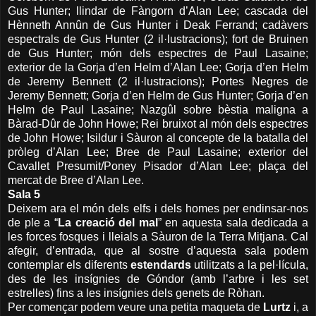
Gus Hunter; llindar de Fàngorn d’Alan Lee; cascada del
Hènneth Annûn de Gus Hunter i Deak Ferrand; cadàvers
espectrals de Gus Hunter (2 il·lustracions); fort de Bruinen
de Gus Hunter; món dels espectres de Paul Lasaine;
exterior de
la Gorja
d’en Helm d’Alan Lee; Gorja d’en Helm
de Jeremy Bennett (2 il·lustracions); Portes Negres de
Jeremy Bennett; Gorja d’en Helm de Gus Hunter; Gorja d’en
Helm de Paul Lasaine; Nazgûl sobre bèstia maligna a
Bàrad-Dûr de John Howe; Rei bruixot al món dels espectres
de John Howe; Isildur i Sàuron al concepte de la batalla del
pròleg d’Alan Lee; Bree de Paul Lasaine; exterior del
Cavallet Presumit/Poney Pisador d’Alan Lee; plaça del
mercat de Bree d’Alan Lee.
Sala 5
Deixem ara el món dels elfs i dels homes per endinsar-nos
de ple a “
La creació del mal
” en aquesta sala dedicada a
les forces fosques i lleials a Sàuron de
la Terra
Mitjana.
Cal
afegir, d’entrada, que al sostre d’aquesta sala podem
contemplar els diferents
estendards
utilitzats a la pel·lícula,
des de les insígnies de Góndor (amb l’arbre i les set
estrelles) fins a les insígnies dels genets de Ròhan.
Per començar podem veure una petita maqueta de
Lurtz
i, a