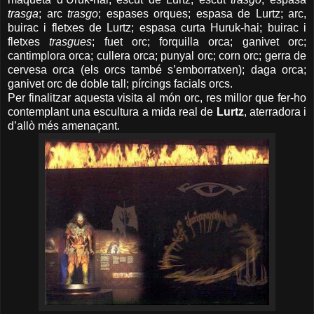
trasga
; arc
trasgo
; espases orques; espasa de Lurtz; arc,
buirac i fletxes de Lurtz; espasa curta Huruk-hai; buirac i
fletxes
trasgues
; fuet orc; forquilla orca; ganivet orc;
cantimplora orca; cullera orca; punyal orc; corn orc; gerra de
cervesa orca (els orcs també s’emborratxen); daga orca;
ganivet orc de doble tall; pírcings facials orcs.
Per finalitzar aquesta visita al món orc, res millor que fer-ho
contemplant una escultura a mida real de
Lurtz
, aterradora i
d’allò més amenaçant.