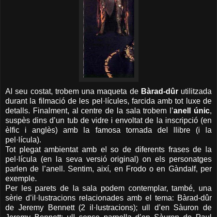
Al seu costat, trobem una maqueta de
Bàrad-dûr
utilitzada
durant la filmació de les pel·lícules, farcida amb tot luxe de
detalls. Finalment, al centre de la sala trobem l’
anell únic
,
suspès dins d’un tub de vidre i envoltat de la inscripció (en
èlfic i anglès) amb la famosa tornada del llibre (i la
pel·lícula).
Tot plegat ambientat amb el so de diferents frases de la
pel·lícula (en la seva versió original) on els personatges
parlen de l’anell. Sentim, així, en Frodo o en Gàndalf, per
exemple.
Per les parets de la sala podem contemplar, també, una
sèrie d’il·lustracions relacionades amb el tema: Bàrad-dûr
de Jeremy Bennett (2 il·lustracions); ull d’en Sàuron de