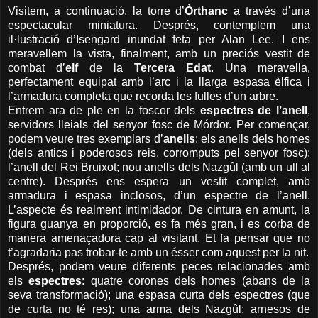
Visitem, a continuació, la torre d’
Òrthanc
a través d’una
espectacular miniatura. Després, contemplem una
il·lustració d’Isengard inundat feta per Alan Lee. I ens
meravellem la vista, finalment, amb un preciós vestit de
combat d’
elf
de
la
Tercera
Edat
.
Una meravella,
perfectament equipat amb l’arc i la llarga espasa èlfica i
l’armadura completa que recorda les fulles d’un arbre.
Entrem ara de ple en la foscor dels
espectres de l’anell
,
servidors lleials del senyor fosc de Mórdor. Per començar,
podem veure tres exemplars d’
anells
: els anells dels homes
(dels antics i poderosos reis, corromputs pel senyor fosc);
l’anell del Rei Bruixot; nou anells dels Nazgûl (amb un ull al
centre). Després ens espera un vestit complet, amb
armadura i espasa inclosos, d’un espectre de l’anell.
L’aspecte és realment intimidador. De cintura en amunt, la
figura guanya en proporció, es fa més gran, i es corba de
manera amenaçadora cap al visitant. Et fa pensar que no
t’agradaria pas trobar-te amb un ésser com aquest per la nit.
Després, podem veure diferents peces relacionades amb
els
espectres
: quatre corones dels homes (abans de la
seva transformació); una espasa curta dels espectres (que
de curta no té res); una arma dels Nazgûl; arnesos de