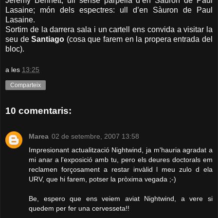
Jeremy Bennett; ull sense parpella d’en Sàuron de Paul
Lasaine; món dels espectres: ull d’en Sàuron de Paul
Lasaine.
Sortim de la darrera sala i un cartell ens convida a visitar la
seu de
Santiago
(cosa que farem en la propera entrada del
bloc).
a les
13:25
Comparteix
10 comentaris:
Marea
02 de setembre, 2007 13:58
Impresionant actualització Nightwind, ja m'hauria agradat a
mi anar a l'exposició amb tu, pero els deures doctorals em
reclamen forçosament a restar invàlid l meu zulo d ela
URV, que hi farem, potser la pròxima vegada ;-)
Be, espero que ens veiem aviat Nightwind, a vere si
quedem per fer una cervesseta!!