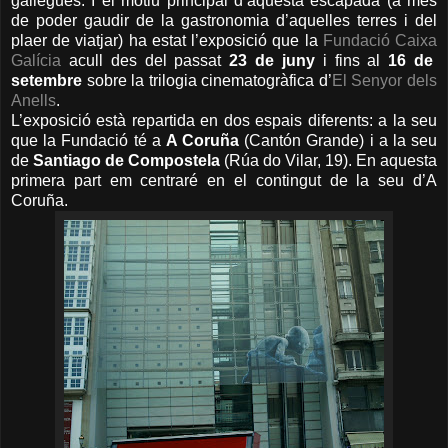
gallegues. I el motiu principal d’aquesta escapada (a més
de poder gaudir de la gastronomia d’aquelles terres i del
plaer de viatjar)
ha estat l’exposició que
la
Fundació
Caixa
Galícia
acull des del passat
23 de juny
i fins al
16 de
setembre
sobre la trilogia cinematogràfica d’
El Senyor dels
Anells
.
L’exposició està repartida en dos espais diferents: a la seu
que
la Fundació
té a
A Coruña
(Cantón Grande) i a la seu
de
Santiago de Compostela
(Rúa do Vilar, 19). En aquesta
primera part em centraré en el contingut de la seu d’A
Coruña.