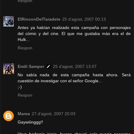
Respon
ElRinconDelTaradete
25 d’agost, 2007 00:13
Antes ya habían realizado esta campaña con personajes
del cómic y del cine. El que me gustaba más era el de
Hulk...
Respon
Emili Samper
25 d’agost, 2007 13:07
No sabía nada de esta campaña hasta ahora. Será
cuestión de investigar con el señor Google...
;-)
Respon
Marea
27 d’agost, 2007 20:03
Gaywiiinggg!!
Vaya bodorrio jejeje, bueno chaval, solo quería pasarme