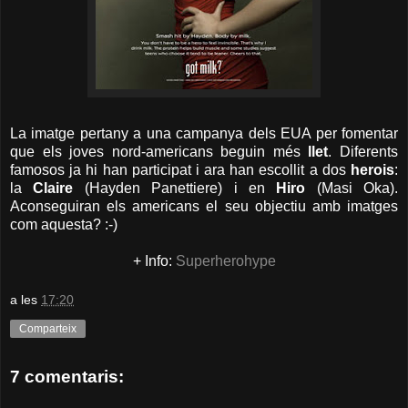
La imatge pertany a una campanya dels EUA per fomentar
que els joves nord-americans beguin més
llet
. Diferents
famosos ja hi han participat i ara han escollit a dos
herois
:
la
Claire
(Hayden Panettiere) i en
Hiro
(Masi Oka).
Aconseguiran els americans el seu objectiu amb imatges
com aquesta? :-)
+ Info:
Superherohype
a les
17:20
Comparteix
7 comentaris: