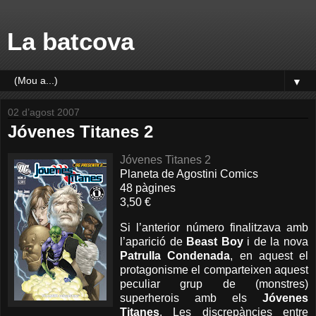
La batcova
▼
02 d’agost 2007
Jóvenes Titanes 2
Jóvenes Titanes 2
Planeta de Agostini Comics
48 pàgines
3,50 €
Si l’anterior número finalitzava amb
l’aparició de
Beast Boy
i de la nova
Patrulla Condenada
, en aquest el
protagonisme el comparteixen aquest
peculiar grup de (monstres)
superherois amb els
Jóvenes
Titanes
. Les discrepàncies entre