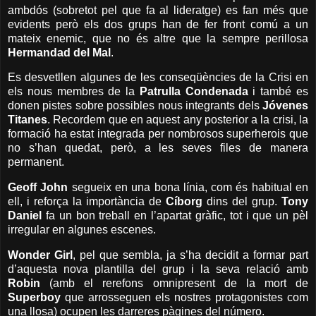
ambdós (sobretot pel que fa al lideratge) es fan més que
evidents però els dos grups han de fer front comú a un
mateix enemic, que no és altre que la sempre perillosa
Hermandad del Mal
.
Es desvetllen algunes de les conseqüències de
la Crisi
en
els nous membres de
la
Patrulla
Condenada
i també es
donen pistes sobre possibles nous integrants dels
Jóvenes
Titanes
. Recordem que en aquest any posterior a la crisi, la
formació ha estat integrada per nombrosos superherois que
no s’han quedat, però, a les seves files de manera
permanent.
Geoff John
segueix en una bona línia, com és habitual en
ell, i reforça la importància de
Cíborg
dins del grup.
Tony
Daniel
fa un bon treball en l’apartat gràfic, tot i que un pèl
irregular en algunes escenes.
Wonder Girl
, pel que sembla, ja s’ha decidit a formar part
d’aquesta nova plantilla del grup i la seva relació amb
Robin
(amb el rerefons omnipresent de la mort de
Superboy
que arrosseguen els nostres protagonistes com
una llosa) ocupen les darreres pàgines del número.