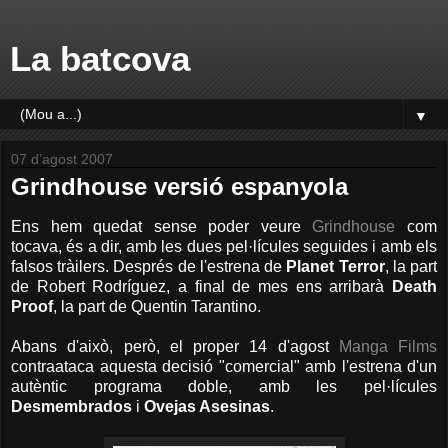
La batcova
▼
07 d’agost 2007
Grindhouse versió espanyola
Ens hem quedat sense poder veure
Grindhouse
com
tocava, és a dir, amb les dues pel·lícules seguides i amb els
falsos tràilers. Després de l'estrena de
Planet Terror
, la part
de Robert Rodríguez, a final de mes ens arribarà
Death
Proof
, la part de Quentin Tarantino.
Abans d'això, però, el proper 14 d'agost
Manga Films
contraataca aquesta decisió "comercial" amb l'estrena d'un
autèntic programa doble, amb les pel·lícules
Desmembrados
i
Ovejas Asesinas
.