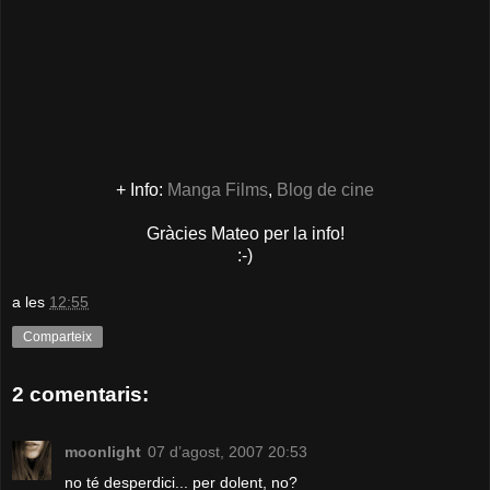
+ Info:
Manga Films
,
Blog de cine
Gràcies Mateo per la info!
:-)
a les
12:55
Comparteix
2 comentaris:
moonlight
07 d’agost, 2007 20:53
no té desperdici... per dolent, no?