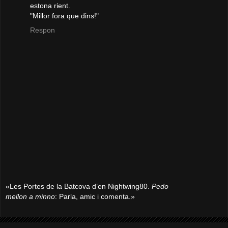
estona rient.
"Millor fora que dins!"
Respon
«Les Portes de la Batcova d’en Nightwing80.
Pedo
mellon a minno
: Parla, amic i comenta.»