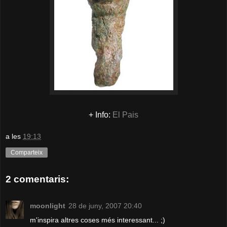
+ Info:
El Pais
a les
19:13
Comparteix
2 comentaris:
moonlight
28 de juny, 2007 20:40
m'inspira altres coses més interessant... ;)