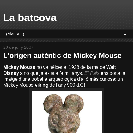
La batcova
▼
20 de juny 2007
L'origen autèntic de Mickey Mouse
Mickey Mouse
no va néixer el 1928 de la mà de
Walt
Disney
sinó que ja existia fa mil anys.
El Pais
ens porta la
imatge d'una troballa arqueològica d'allò més curiosa: un
Mickey Mouse
víking
de l'any 900 d.C!