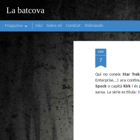
La batcova
Magazine
Inici
Sobre mi
ComiCat
Delirópolis
MAY
7
Qui no coneix
Star Trek
Enterprise...) ara contin
Spock
o capità
Kirk
i és
xarxa. La sèrie es titula:
S