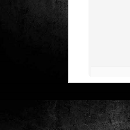
Club de lectura de
DEC
24
còmics: hivern 2026
Any nou, nou trimestre i noves
lectures al club de lectura de còmics
de la Biblioteca Pública de Tarragona,
gratuït i en línia amb l'aplicació Tellfy.
J
1
FM
de
tè
J
2