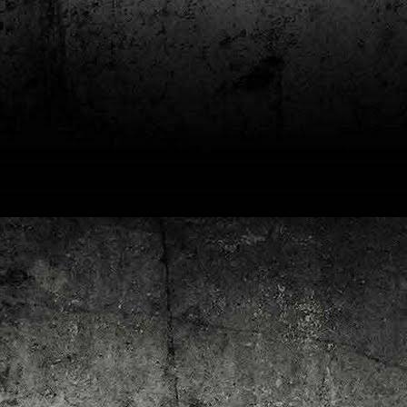
4
Lluís Recasens i Àngel Marí
Nascut a Barcelona l’any 1881 i mort a Blanes el 1948, Joan Junceda és
 dels noms més destacats entre els dibuixants, il·lustradors i caricaturistes
talans d’aquesta època. Tot i començar sense cap tipus de formació, ben
iat s’integrà dins la redacció del setmanari Cu-Cut!, participant activament en
tes les activitats organitzades des d’aquesta publicació i prenent partit pel
talanisme polític.
Club de lectura de còmics: hivern de 2025
EC
3
Abans de tancar el 2024, arriba l'hora de presentar les lectures del
primer trimestre del 2025 del club de lectura de còmics de la Biblioteca
blica de Tarragona, gratuït i virtual. El menú, ben variat: un personatge
àssic, l'adaptació d'una novel·la molt coneguda (i llegida) i una novetat molt
pactant. Aquí en teniu els detalls!
ner
rto Maltés.
Club de lectura de còmics: tardor de 2024
CT