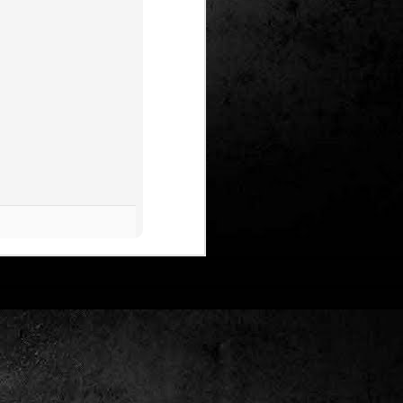
Un nou Corto Maltès
JUL
25
sense Hugo Pratt: ‘Sota
el sol de mitjanit’ de
Juan Díaz Canales i
Rubén Pellejero
Quan Hugo Pratt va morir l’any 1995,
semblava que també ho feia amb ell
l’inconfusible mariner de les
aventures romàntiques, filosòfiques i
aventureres, Corto Maltès. Tot i que el
mateix Pratt va arribar a insinuar que
no li faria res que algú altre prengués
el relleu –a diferència de l’intocable
Tintín d’Hergé–, la idea de nous
àlbums sense la seva firma semblava
poc menys que una heretgia.