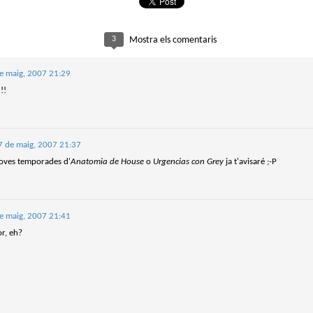
sobre com la societat contemporània ha transformat l’ac
dormir en un bé de consum o, pitjor encara, en un obstac
productivitat.
3
Mostra els comentaris
e maig, 2007 21:29
!!
7 de maig, 2007 21:37
noves temporades d'
Anatomia de House
o
Urgencias con Grey
ja t'avisaré ;-P
e maig, 2007 21:41
or, eh?