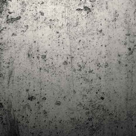
trimestre del club de lectura de còmics de la Biblioteca Pública de
rragona. I aquest és el menú ofert per als mesos d'abril, maig i juny. Com ja és
bitual, el club se segueix en modalitat virtual amb l'aplicació Tellfy i les
obades mensuals són per videoconferència.
Descobrint els orígens de la revista Spirou
AR
3
Ja tinc a les mans el resultat d'una feina que m'ha portat a capbussar-me
els darrers temps en la història del còmic europeu i dels seus grans
tors i personatges!
gur que coneixeu en Lucky Luke, els Barrufets, en Marsupilami o en Spirou,
rò sabíeu que van néixer en una revista? Le Journal de Spirou, publicada per
imera vegada el 21 d’abril de 1938, és una de les grans icones de l’escola de
mic franco-belga.
El compromís de Joan Junceda: ‘Somnis entre la boira’ de
AN