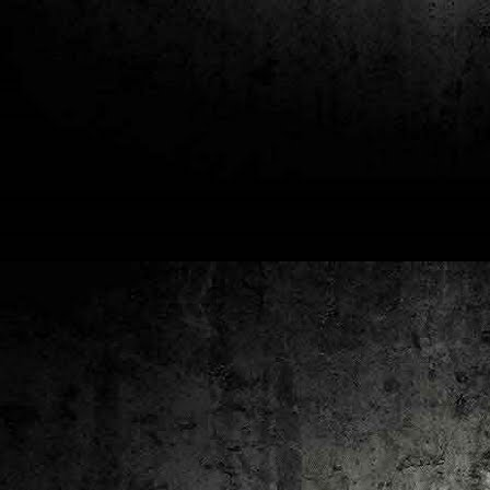
2
un
ca
av
to
ca
D
2
Pú
cl
im
Ge
Co
O