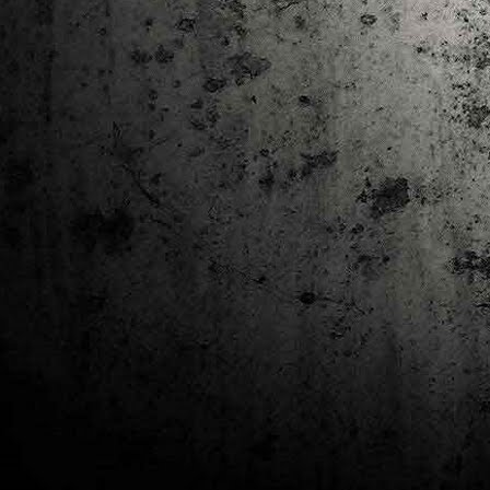
J
al
Co
Ta
M
Di
la
cò
ac
Es
de