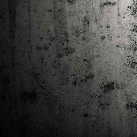
Ta
ha
tr
M
1
au
Se
pe
pr
cò
J