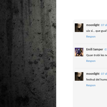
moonlight
07 d
uix si... que guai!
Respon
Emili Samper
0
Quan trobi les 
Respon
moonlight
07 d
festival del hum
Respon