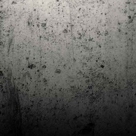
Club de lectura de còmics: estiu de 2024
UL
7
Arriba l'estiu i amb ell una nova edició del club de lectura per passar
aquests mesos de calor. En aquesta nova edició farem dues lectures: una
 juliol i l'altre al setembre!
m és habitual, les inscripcions es formalitzen a la Biblioteca Pública de
rragona i les lectures es podran llegir en edició digital.
Estudis en Comicologia al Còmic Barcelona
AY
1
Del 3 al 5 de maig la Fira Barcelona acull la 42a edició de Còmic
Barcelona (el Saló del Còmic de tota la vida).
vendres faré la visita anual i diumenge hi tornaré, aquest cop per participar a
 taula rodona Estudis en Comicologia: Els llibres de teoria i divulgació del
mic en els temps del podcast, a les 16 h, a la sala còmic 6, molt ben
ompanyat:
tudis en Comicologia: Els llibres de teoria i divulgació del còmic en els temps
l podcast.