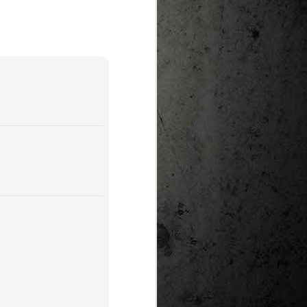
te natural de
le per a la