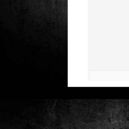
Club de lectura de
DEC
24
còmics: hivern 2026
Any nou, nou trimestre i noves
lectures al club de lectura de còmics
de la Biblioteca Pública de Tarragona,
gratuït i en línia amb l'aplicació Tellfy.
J
1
FM
de
tè
J
2