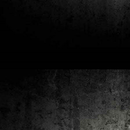
2
un
ca
av
to
ca
D
2
Pú
cl
im
Ge
Co
O