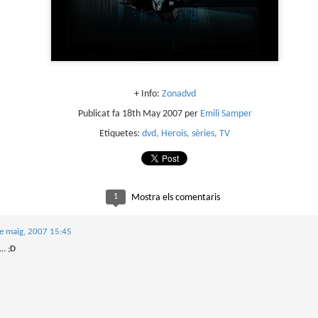
sobre com la societat contemporània ha transformat l’ac
dormir en un bé de consum o, pitjor encara, en un obstac
productivitat.
+ Info:
Zonadvd
Publicat fa
18th May 2007
per
Emili Samper
Etiquetes:
dvd
Herois
sèries
TV
1
Mostra els comentaris
e maig, 2007 15:45
.. ;D