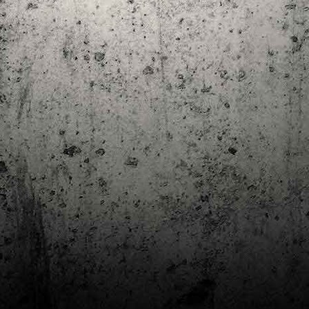
Club de lectura de còmics: estiu de 2024
UL
7
Arriba l'estiu i amb ell una nova edició del club de lectura per passar
aquests mesos de calor. En aquesta nova edició farem dues lectures: una
 juliol i l'altre al setembre!
m és habitual, les inscripcions es formalitzen a la Biblioteca Pública de
rragona i les lectures es podran llegir en edició digital.
Estudis en Comicologia al Còmic Barcelona
AY
1
Del 3 al 5 de maig la Fira Barcelona acull la 42a edició de Còmic
Barcelona (el Saló del Còmic de tota la vida).
vendres faré la visita anual i diumenge hi tornaré, aquest cop per participar a
 taula rodona Estudis en Comicologia: Els llibres de teoria i divulgació del
mic en els temps del podcast, a les 16 h, a la sala còmic 6, molt ben
ompanyat:
tudis en Comicologia: Els llibres de teoria i divulgació del còmic en els temps
l podcast.