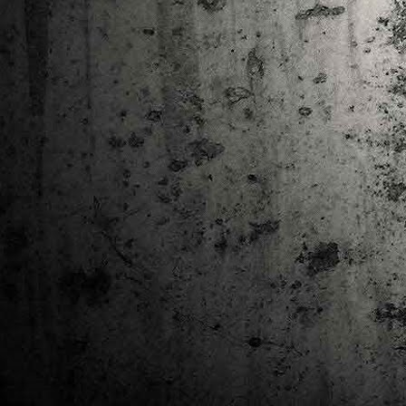
Ta
ha
tr
M
1
au
Se
pe
pr
cò
J