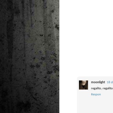
moonlight
18 d
regalito, regalito.
Respon