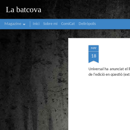
La batcova
Magazine
Inici
Sobre mi
ComiCat
Delirópolis
MAY
18
Universal ha anunciat el
de l'edició en qüestió (ex