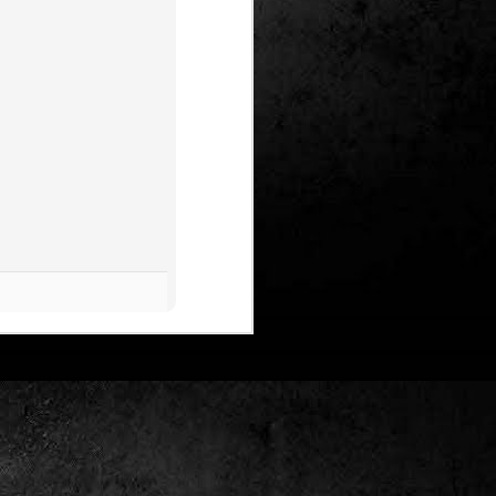
Un nou Corto Maltès
JUL
25
sense Hugo Pratt: ‘Sota
el sol de mitjanit’ de
Juan Díaz Canales i
Rubén Pellejero
Quan Hugo Pratt va morir l’any 1995,
semblava que també ho feia amb ell
l’inconfusible mariner de les
aventures romàntiques, filosòfiques i
aventureres, Corto Maltès. Tot i que el
mateix Pratt va arribar a insinuar que
no li faria res que algú altre prengués
el relleu –a diferència de l’intocable
Tintín d’Hergé–, la idea de nous
àlbums sense la seva firma semblava
poc menys que una heretgia.