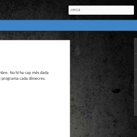
:
l) de còmics de la
nú:
mbre. No hi ha cap més dada
3
programa cada dimecres.
el Còmic 2018) i
Penyas torna amb
n blanc. L’obra no
igació profunda