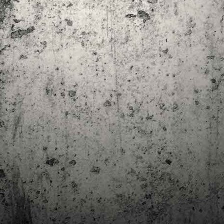
trimestre del club de lectura de còmics de la Biblioteca Pública de
rragona. I aquest és el menú ofert per als mesos d'abril, maig i juny. Com ja és
bitual, el club se segueix en modalitat virtual amb l'aplicació Tellfy i les
obades mensuals són per videoconferència.
Descobrint els orígens de la revista Spirou
AR
3
Ja tinc a les mans el resultat d'una feina que m'ha portat a capbussar-me
els darrers temps en la història del còmic europeu i dels seus grans
tors i personatges!
gur que coneixeu en Lucky Luke, els Barrufets, en Marsupilami o en Spirou,
rò sabíeu que van néixer en una revista? Le Journal de Spirou, publicada per
imera vegada el 21 d’abril de 1938, és una de les grans icones de l’escola de
mic franco-belga.
El compromís de Joan Junceda: ‘Somnis entre la boira’ de
AN