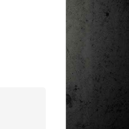
te natural de
le per a la