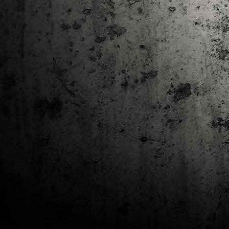
J
al
Co
Ta
M
Di
la
cò
ac
Es
de