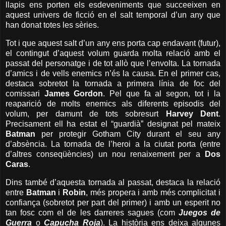
llapis ens porten els esdeveniments que succeeixen en
aquest univers de ficció en el salt temporal d’un any que
han donat totes les sèries.
Tot i que aquest salt d’un any ens porta cap endavant (futur),
el contingut d’aquest volum guarda molta relació amb el
passat del personatge i de tot allò que l’envolta. La tornada
d’amics i de vells enemics n’és la causa. En el primer cas,
destaca sobretot la tornada a primera línia de foc del
comissari
James Gordon
. Pel que fa al segon, tot i la
reaparició de molts enemics als diferents episodis del
volum, per damunt de tots sobresurt
Harvey Dent
.
Precisament ell ha estat el “guardià” designat pel mateix
Batman
per protegir Gotham City durant el seu any
d’absència. La tornada de l’heroi a la ciutat porta (entre
d’altres conseqüències) un nou renaixement per a
Dos
Caras
.
Dins també d’aquesta tornada al passat, destaca la relació
entre
Batman
i
Robin
, més propera i amb més complicitat i
confiança (sobretot per part del primer) i amb un esperit no
tan fosc com el de les darreres sagues (com
Juegos de
Guerra
o
Capucha Roja
). La història ens deixa algunes