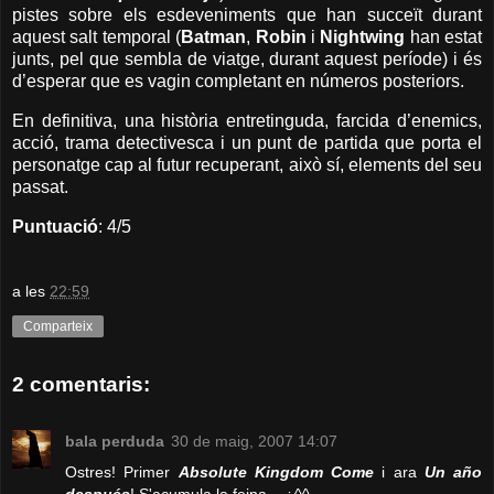
pistes sobre els esdeveniments que han succeït durant
aquest salt temporal (
Batman
,
Robin
i
Nightwing
han estat
junts, pel que sembla de viatge, durant aquest període) i és
d’esperar que es vagin completant en números posteriors.
En definitiva, una història entretinguda, farcida d’enemics,
acció, trama detectivesca i un punt de partida que porta el
personatge cap al futur recuperant, això sí, elements del seu
passat.
Puntuació
: 4/5
a les
22:59
Comparteix
2 comentaris:
bala perduda
30 de maig, 2007 14:07
Ostres! Primer
Absolute Kingdom Come
i ara
Un año