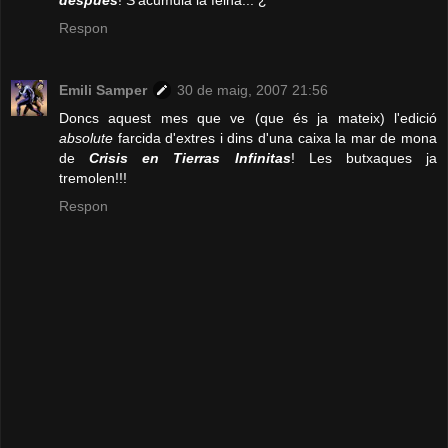
después
! S'acumula la feina... ¿^^
Respon
Emili Samper
30 de maig, 2007 21:56
Doncs aquest mes que ve (que és ja mateix) l'edició
absolute
farcida d'extres i dins d'una caixa la mar de mona
de
Crisis en Tierras Infinitas
! Les butxaques ja
tremolen!!!
Respon