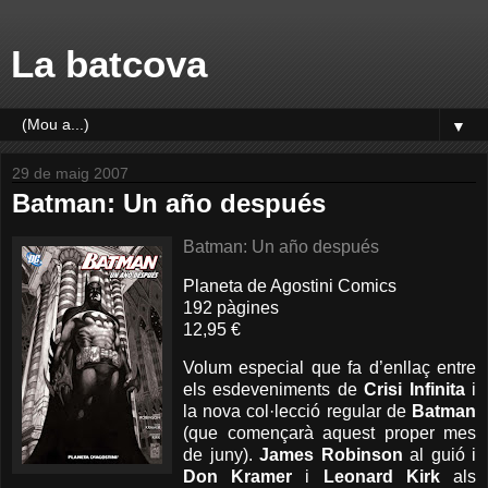
La batcova
▼
29 de maig 2007
Batman: Un año después
Batman: Un año después
Planeta de Agostini Comics
192 pàgines
12,95 €
Volum especial que fa d’enllaç entre
els esdeveniments de
Crisi Infinita
i
la nova col·lecció regular de
Batman
(que començarà aquest proper mes
de juny).
James Robinson
al guió i
Don Kramer
i
Leonard Kirk
als