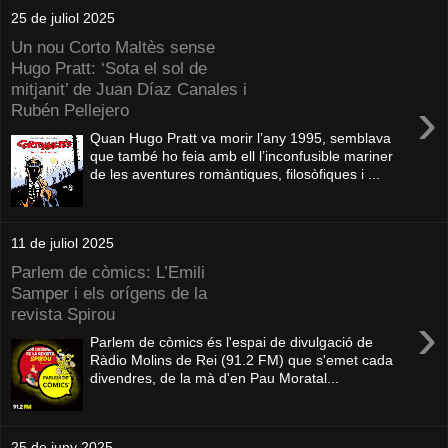
25 de juliol 2025
Un nou Corto Maltès sense
Hugo Pratt: ‘Sota el sol de
mitjanit’ de Juan Díaz Canales i
›
Rubén Pellejero
Quan Hugo Pratt va morir l’any 1995, semblava
que també ho feia amb ell l’inconfusible mariner
de les aventures romàntiques, filosòfiques i ...
11 de juliol 2025
Parlem de còmics: L’Emili
Samper i els orígens de la
revista Spirou
›
Parlem de còmics és l'espai de divulgació de
Ràdio Molins de Rei (91.2 FM) que s'emet cada
divendres, de la mà d'en Pau Moratal...
25 de juny 2025