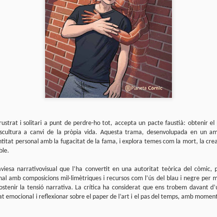
que farem aquest estiu al club de lectura de còmics de la Biblioteca
blica de Tarragona, virtualment, amb Tellfy.
 menú d'aquest estiu està format per dos plats que se serviran els mesos de
liol i de setembre:
liol
llanueva
ió i dibuix de Javi de Castro
Parlant de Spirou a No solo cine
AY
tiberri, 2021
5
El passat 2 de maig, Bruto Pomeroy em va convidar a participar al seu
llanueva ens submergeix en una atmosfera de terror rural, on el folklore i les
programa de Ràdio Puerto No Solo Cine per parlar de Los orígenes de la
lacions humanes esdevenen protagonistes.
vista Spirou.
rustrat i solitari a punt de perdre-ho tot, accepta un pacte faustià: obtenir 
scultura a canvi de la pròpia vida. Aquesta trama, desenvolupada en un a
deu recuperar el programa a YouTube.
titat personal amb la fugacitat de la fama, i explora temes com la mort, la creac
ble.
aviesa narrativovisual que l’ha convertit en una autoritat teòrica del còmic,
nal amb composicions mil·limètriques i recursos com l’ús del blau i negre per ma
ostenir la tensió narrativa. La crítica ha considerat que ens trobem davant d
t emocional i reflexionar sobre el paper de l’art i el pas del temps, amb moments
Club de lectura de còmics: primavera de 2025
AR
5
Superat el primer trimestre de 2025, és hora d'encetar el segon