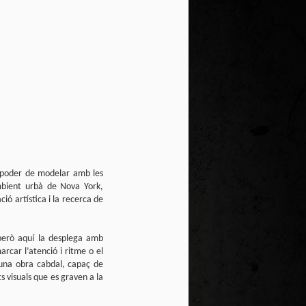
el poder de modelar amb les
mbient urbà de Nova York,
ió artística i la recerca de
 però aquí la desplega amb
rcar l’atenció i ritme o el
’una obra cabdal, capaç de
 visuals que es graven a la