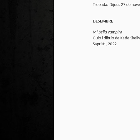
Trobada: Dijous 27 de nove
Ta
ha
tr
DESEMBRE
Mi bella vampira
Guió i dibuix de Katie Skelly
Sapristi, 2022
M
1
au
Se
pe
pr
cò
J