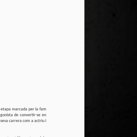
te natural de
le per a la
a etapa marcada per la fam
gonista de convertir-se en
seva carrera com a actriu i