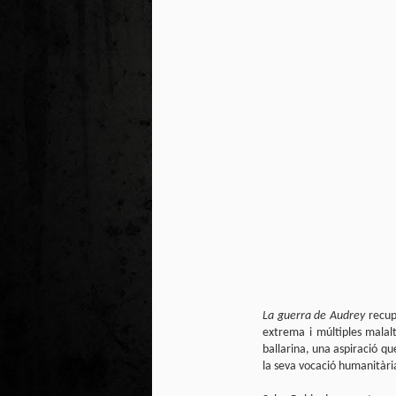
La guerra de Audrey
recup
extrema i múltiples malal
ballarina, una aspiració q
la seva vocació humanitàri