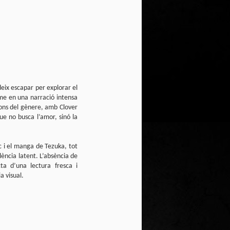
eix escapar per explorar el
me en una narració intensa
ions del gènere, amb Clover
ue no busca l’amor, sinó la
ic i el manga de Tezuka, tot
lència latent. L’absència de
ta d’una lectura fresca i
a visual.