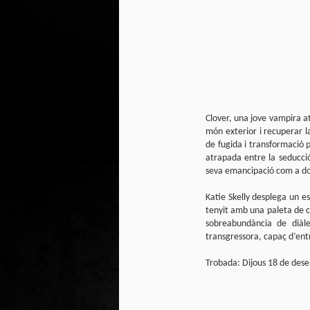
2
un
ca
av
to
ca
Clover, una jove vampira a
món exterior i recuperar l
de fugida i transformació 
D
atrapada entre la seducció
2
seva emancipació com a do
Pú
Katie Skelly desplega un es
cl
im
tenyit amb una paleta de co
sobreabundància de diàle
Ge
transgressora, capaç d’entr
Co
Trobada: Dijous 18 de dese
O