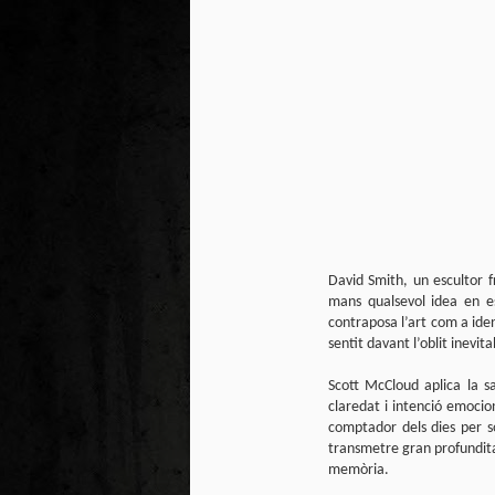
Pú
El
ju
Ju
Vi
Gu
M
As
Vi
re
re
David Smith, un escultor f
mans qualsevol idea en e
Po
contraposa l’art com a iden
sentit davant l’oblit inevita
Scott McCloud aplica la s
claredat i intenció emocio
comptador dels dies per s
transmetre gran profundita
memòria.
M
2