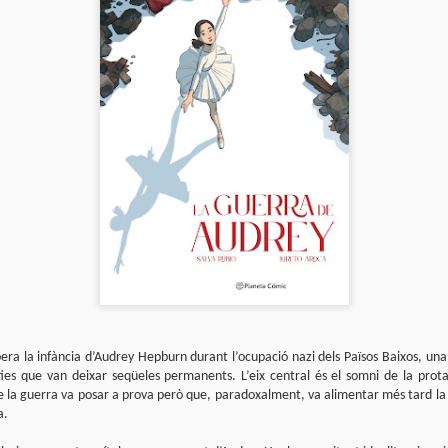
sobre com la societat contemporània ha transformat l’ac
dormir en un bé de consum o, pitjor encara, en un obstac
productivitat.
era la infància d’Audrey Hepburn durant l’ocupació nazi dels Països Baixos, un
ties que van deixar seqüeles permanents. L’eix central és el somni de la prota
ue la guerra va posar a prova però que, paradoxalment, va alimentar més tard la 
a.