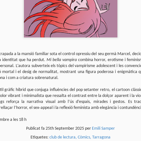
4
Lluís Recasens i Àngel Marí
Nascut a Barcelona l’any 1881 i mort a Blanes el 1948, Joan Junceda és
 dels noms més destacats entre els dibuixants, il·lustradors i caricaturistes
talans d’aquesta època. Tot i començar sense cap tipus de formació, ben
iat s’integrà dins la redacció del setmanari Cu-Cut!, participant activament en
tes les activitats organitzades des d’aquesta publicació i prenent partit pel
talanisme polític.
trapada a la mansió familiar sota el control opressiu del seu germà Marcel, decid
a identitat que ha perdut.
Mi bella vampira
combina horror, erotisme i feminis
personal. L’autora subverteix els tòpics del vampirisme adolescent i les convenc
Club de lectura de còmics: hivern de 2025
EC
 mortal i el desig de normalitat, mostrant una figura poderosa i enigmàtica q
3
Abans de tancar el 2024, arriba l'hora de presentar les lectures del
na i com a criatura sobrenatural.
primer trimestre del 2025 del club de lectura de còmics de la Biblioteca
blica de Tarragona, gratuït i virtual. El menú, ben variat: un personatge
til gràfic híbrid que conjuga influències del pop setanter retro, el cartoon clàss
àssic, l'adaptació d'una novel·la molt coneguda (i llegida) i una novetat molt
pactant. Aquí en teniu els detalls!
lor vibrant i minimalista que ressalta el contrast entre la dolçor aparent i la vio
gs reforça la narrativa visual amb l’ús d’espais, mirades i gestos. Es trac
ner
ellaçar l’horror, el sex‑appeal i la reflexió feminista amb elegància i contundènci
rto Maltés.
mbre a les 18 h
Publicat fa
25th September 2025
per
Emili Samper
Etiquetes:
club de lectura
Còmics
Tarragona
Club de lectura de còmics: tardor de 2024
CT