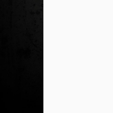
J
al
Co
Ta
M
Di
la
cò
ac
Es
de