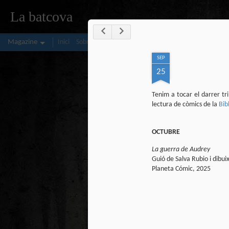
La batcova
Magazine
Inici
Sobre mi
ComiCat
Delirópolis
SEP
25
Tenim a tocar el darrer tr
lectura de còmics de la
Bib
OCTUBRE
La guerra de Audrey
Guió de Salva Rubio i dibui
Planeta Cómic, 2025