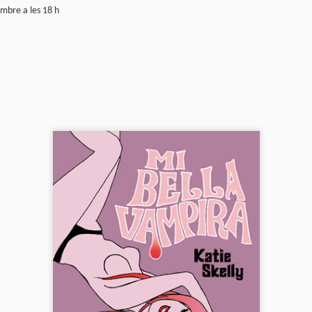
mbre a les 18 h
trimestre del club de lectura de còmics de la Biblioteca Pública de
rragona. I aquest és el menú ofert per als mesos d'abril, maig i juny. Com ja és
bitual, el club se segueix en modalitat virtual amb l'aplicació Tellfy i les
obades mensuals són per videoconferència.
Descobrint els orígens de la revista Spirou
AR
3
Ja tinc a les mans el resultat d'una feina que m'ha portat a capbussar-me
els darrers temps en la història del còmic europeu i dels seus grans
tors i personatges!
gur que coneixeu en Lucky Luke, els Barrufets, en Marsupilami o en Spirou,
rò sabíeu que van néixer en una revista? Le Journal de Spirou, publicada per
imera vegada el 21 d’abril de 1938, és una de les grans icones de l’escola de
mic franco-belga.
El compromís de Joan Junceda: ‘Somnis entre la boira’ de
AN