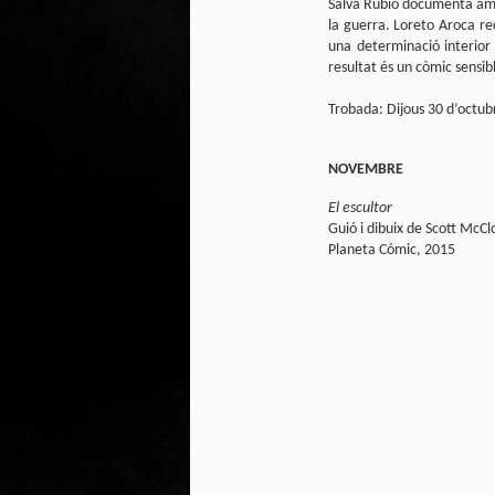
Salva Rubio documenta amb 
Club de lectura de
DEC
la guerra. Loreto Aroca re
24
còmics: hivern 2026
una determinació interior
Any nou, nou trimestre i noves
resultat és un còmic sensibl
lectures al club de lectura de còmics
de la Biblioteca Pública de Tarragona,
Trobada: Dijous 30 d’octubr
gratuït i en línia amb l'aplicació Tellfy.
NOVEMBRE
J
El escultor
1
Guió i dibuix de Scott McC
Planeta Cómic, 2015
FM
de
tè
J
2