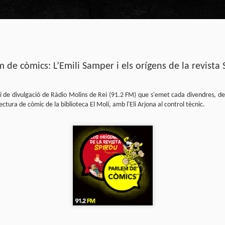
 de còmics: L’Emili Samper i els orígens de la revista
Club de lectura de còmics
MAR
31
primavera 2026
ai de divulgació de Ràdio Molins de Rei (91.2 FM) que s'emet cada divendres, d
ctura de còmic de la biblioteca El Molí, amb l'Eli Arjona al control tècnic.
Encetem nou trimestre al club de lectura (virtua
Biblioteca Pública de Tarragona i ho fem amb aquest me
Abril
En vela / En blanc
Guió i dibuix d’Ana Penyas
Salamandra Graphic, 2025
Després de l’èxit d’Estamos todas bien (Premi Nacional d
Todo bajo el sol (llegit el 2023 al club de lectura), Ana 
un assaig gràfic tan necessari com inquietant: En vela / E
és només un relat íntim sobre l’insomni, sinó una invest