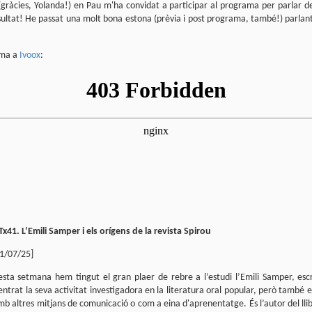
sobre com la societat contemporània ha transformat l’ac
gràcies, Yolanda!) en Pau m'ha convidat a participar al programa per parlar 
dormir en un bé de consum o, pitjor encara, en un obstac
resultat! He passat una molt bona estona (prèvia i post programa, també!) parlan
productivitat.
ama a
Ivoox
:
x41. L’Emili Samper i els orígens de la revista Spirou
1/07/25]
ta setmana hem tingut el gran plaer de rebre a l’estudi l’Emili Samper, escr
ntrat la seva activitat investigadora en la literatura oral popular, però també e
amb altres mitjans de comunicació o com a eina d'aprenentatge. És l’autor del lli