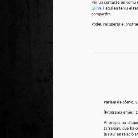
Per un contacte en comú (
Spirou
i aquí en teniu el 
compartim.
Podeu recuperar el progr
Parlem de còmic. 3T
[Programa emès l’1
Al programa d’aques
tarragoní, que ha ce
ja sigui en relació 