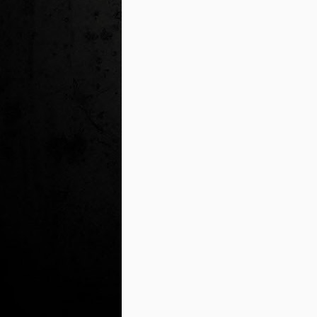
J
al
Co
Ta
M
Di
la
cò
ac
Es
de