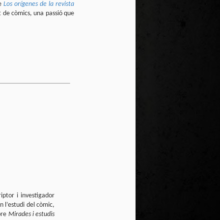
te natural de
de
Los orígenes de la revista
le per a la
t de còmics, una passió que
iptor i investigador
n l’estudi del còmic,
bre
Mirades i estudis