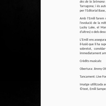
des de la Setmana
Club de lectura de
DEC
Tarragona; i és aut
24
còmics: hivern 2026
per l’Editorial Base
Any nou, nou trimestre i noves
lectures al club de lectura de còmics
Amb l’Emili farem 
de la Biblioteca Pública de Tarragona,
l’evolució de la mí
gratuït i en línia amb l'aplicació Tellfy.
Lucky Luke, el Mar
d’altres) o dels de
L’Emili ens assegur
J
il·lusió que li ha s
1
sobretot, convidar
immediatament amb 
FM
Crèdits musicals:
de
tè
Obertura: Jimmy Ol
Tancament: Live Fo
Imatge utilitzada am
©text, Emili Samper
J
2