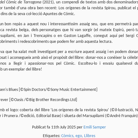
 del Còmic de Tarragona
(2021), un compendi de textos amb dos denominadors
Presentació de Los
Club de lectura de
OCT
SEP
or també d’una obra ben recent: Los orígenes de la revista Spirou, publicat e
6
25
orígenes de la revista
còmics: tardor 2025
, dins de la seva col·lecció Apuntes de Cómic.
Spirou a la llibreria El
Tenim a tocar el darrer
trimestre de l'any i això vol dir
Soterrani
un bon repàs a aquest nou i interessantíssim assaig seu, que ens permetrà par
lectures per als mesos d'octubre,
tica revista belga, dels personatges que hi van sorgir (el mateix Espirú, però 
Si voleu descobrir els secrets de la
novembre i desembre.
revista Spirou, teniu una oportunitat
supilami, en Jan i Trencapins o en Gaston Lagaffe, conegut aquí pel Sergi 
ideal el proper 23 d'octubre, a les set
scobriments i redescobriments que podem fer amb aquesta lectura.
de la tarda, a la llibreria El Soterran, al
carrer August 50 de Tarragona.
ava que ha xalat molt investigant per a escriure aquest assaig i en podem donar
Parlem de còmics: L’Emili Samper i els orígens de la
UL
uposat i aconsegueix amb això el propòsit del llibre: donar-nos a conèixer la cèlebr
Amb l'Eduard Baile, professor de la
1
revista Spirou
-nos a llegir i apassionar-nos pel Còmic. Escolteu-lo i esvaïu qualsevol 
Universitat d'Alacant i, sobretot, amic
un exemplar del llibre!
(i malalt dels còmics) conversaré
Parlem de còmics és l'espai de divulgació de Ràdio Molins de Rei (91.2
sobre els continguts del llibre. Segur
) que s'emet cada divendres, de la mà d'en Pau Moratalla, coresponsable
que passarem una bona estona.
l club de lectura de còmic de la biblioteca El Molí, amb l'Eli Arjona al control
cnic.
sen's Blues [©Spin Doctors/©Sony Music Entertainment]
rever [©Oasis /©Big Brother Recordings Ltd]
b el logo: coberta del llibre ‘Los orígenes de la revista Spirou’ (©il·lustració, N
 i Prunera /©edició, Editorial Base) i silueta del Marsupilami (©André Franquin)
Publicat fa
11th July 2025
per
Emili Samper
Club de lectura de còmics: estiu de 2025
UN
5
Arriba la caloreta i és un bon moment per endinsar-nos en les lectures
Etiquetes:
Còmics
ego
Llibres