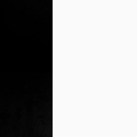
2
un
ca
av
to
ca
D
2
Pú
cl
im
Ge
Co
O