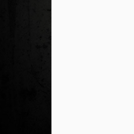
Ta
ha
tr
M
1
au
Se
pe
pr
cò
J