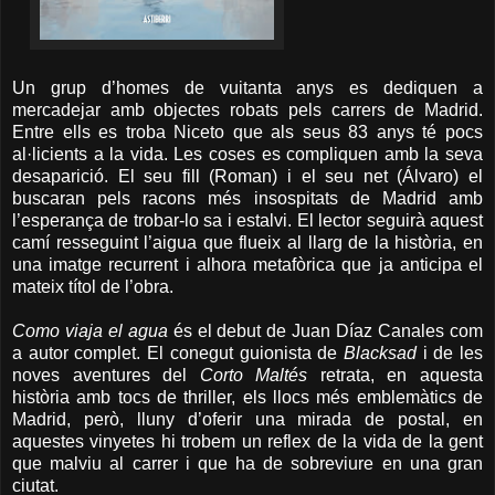
Un grup d’homes de vuitanta anys es dediquen a
mercadejar amb objectes robats pels carrers de Madrid.
Entre ells es troba Niceto que als seus 83 anys té pocs
al·licients a la vida. Les coses es compliquen amb la seva
desaparició. El seu fill (Roman) i el seu net (Álvaro) el
buscaran pels racons més insospitats de Madrid amb
l’esperança de trobar-lo sa i estalvi. El lector seguirà aquest
camí resseguint l’aigua que flueix al llarg de la història, en
una imatge recurrent i alhora metafòrica que ja anticipa el
mateix títol de l’obra.
Como viaja el agua
és el debut de Juan Díaz Canales com
a autor complet. El conegut guionista de
Blacksad
i de les
noves aventures del
Corto Maltés
retrata, en aquesta
història amb tocs de thriller, els llocs més emblemàtics de
Madrid, però, lluny d’oferir una mirada de postal, en
aquestes vinyetes hi trobem un reflex de la vida de la gent
que malviu al carrer i que ha de sobreviure en una gran
ciutat.