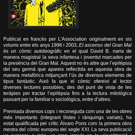
Publicat en francès per L’Association originalment en sis
volums entre els anys 1996 i 2003,
El ascenso del Gran Mal
és un còmic autobiogràfic en el qual David B. narra de
manera magistral la seva infantesa i joventut marcades per
la presència del Gran Mal. Aquest no és altre que l’epilèpsia
del seu germà que apareix reflectida en aquesta obra de
manera metafòrica mitjançant l’ús de diversos elements de
tipus fantàstic. Això fa que el còmic ofereixi al lector
diverses lectures possibles, des del punt de vista de les
teràpies per tractar l’epilèpsia fins a la lectura mitològica
passant per la familiar o sociològica, entre d’altres.
Premiada diversos cops i reconeguda com una de les obres
més importants (integrant llistes i rànquings variats), ha
estat qualificada pel crític Álvaro Pons com la primera obra
mestra del còmic europeu del segle XXI. La seva publicació