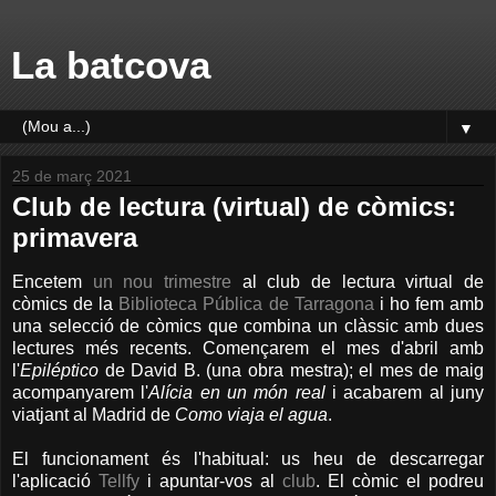
La batcova
▼
25 de març 2021
Club de lectura (virtual) de còmics:
primavera
Encetem
un nou trimestre
al club de lectura virtual de
còmics de la
Biblioteca Pública de Tarragona
i ho fem amb
una selecció de còmics que combina un clàssic amb dues
lectures més recents. Començarem el mes d'abril amb
l'
Epiléptico
de David B. (una obra mestra); el mes de maig
acompanyarem l'
Alícia en un món real
i acabarem al juny
viatjant al Madrid de
Como viaja el agua
.
El funcionament és l'habitual: us heu de descarregar
l'aplicació
Tellfy
i apuntar-vos al
club
. El còmic el podreu