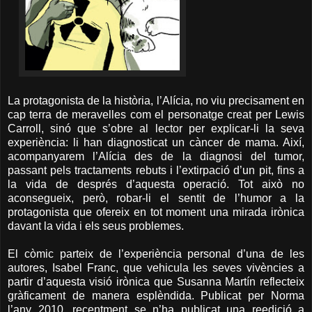
La protagonista de la història, l’Alícia, no viu precisament en
cap terra de meravelles com el personatge creat per Lewis
Carroll, sinó que s’obre al lector per explicar-li la seva
experiència: li han diagnosticat un càncer de mama. Així,
acompanyarem l’Alícia des de la diagnosi del tumor,
passant pels tractaments rebuts i l’extirpació d’un pit, fins a
la vida de després d’aquesta operació. Tot això no
aconsegueix, però, robar-li el sentit de l’humor a la
protagonista que ofereix en tot moment una mirada irònica
davant la vida i els seus problemes.
El còmic parteix de l’experiència personal d’una de les
autores, Isabel Franc, que vehicula les seves vivències a
partir d’aquesta visió irònica que Susanna Martín reflecteix
gràficament de manera esplèndida. Publicat per Norma
l’any 2010, recentment se n’ha publicat una reedició a