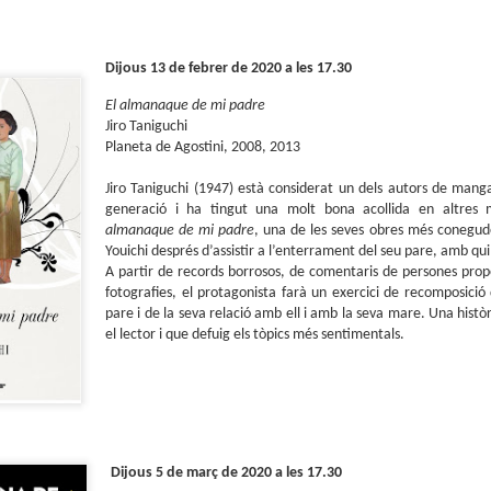
sobre com la societat contemporània ha transformat l’ac
dormir en un bé de consum o, pitjor encara, en un obstac
productivitat.
Dijous 13 de febrer de 2020 a les 17.30
El almanaque de mi padre
Jiro Taniguchi
Planeta de Agostini, 2008, 2013
Jiro Taniguchi (1947) està considerat un dels autors de man
generació i ha tingut una molt bona acollida en altres
almanaque de mi padre
, una de les seves obres més conegude
Youichi després d’assistir a l’enterrament del seu pare, amb qui
A partir de records borrosos, de comentaris de persones prop
fotografies, el protagonista farà un exercici de recomposició
pare i de la seva relació amb ell i amb la seva mare. Una his
el lector i que defuig els tòpics més sentimentals.
Dijous 5 de març de 2020 a les 17.30