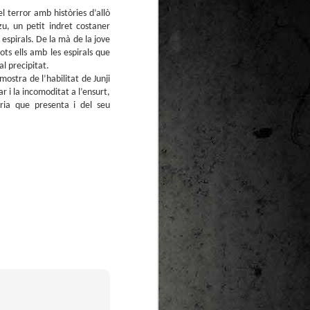
l terror amb històries d’allò
u, un petit indret costaner
 espirals. De la mà de la jove
ts ells amb les espirals que
al precipitat.
ostra de l’habilitat de Junji
r i la incomoditat a l’ensurt,
ria que presenta i del seu