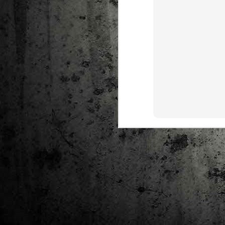
Ta
ha
tr
M
1
au
Se
pe
pr
cò
J