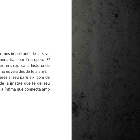
te natural de
le per a la
ga més importants de la seva
 mercats, com l’europeu.
El
s, ens explica la història de
 no es veia des de feia anys.
eres al seu pare així com de
 de la imatge que té del seu
tòria íntima que connecta amb