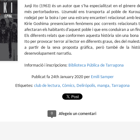
que farem aquest estiu al club de lectura de còmics de la Biblioteca
Junji Ito (1963) és un autor que s’ha especialitzat en el gènere de
blica de Tarragona, virtualment, amb Tellfy.
més pertorbadores.
Uzumaki
ens transporta al poble de Kurouz
 menú d'aquest estiu està format per dos plats que se serviran els mesos de
rodejat per la boira i per una estrany encanteri relacionat amb les
liol i de setembre:
Kirie Goshima presenciarem fenòmens poc corrents relacionats to
afectaran els habitants d’aquest poble i que ens conduiran a un fin
liol
Els diferents relats que conformen aquesta història són una bona m
Ito per provocar terror al lector en diferents graus, des del malesta
llanueva
a partir de la seva proposta gràfica, però també de la histò
ió i dibuix de Javi de Castro
desenvolupament narratiu.
Parlant de Spirou a No solo cine
AY
tiberri, 2021
Informació i inscripcions:
Biblioteca Pública de Tarragona
5
El passat 2 de maig, Bruto Pomeroy em va convidar a participar al seu
llanueva ens submergeix en una atmosfera de terror rural, on el folklore i les
programa de Ràdio Puerto No Solo Cine per parlar de Los orígenes de la
lacions humanes esdevenen protagonistes.
Publicat fa
24th January 2020
per
Emili Samper
vista Spirou.
Etiquetes:
club de lectura
Còmics
Delirópolis
manga
Tarragona
deu recuperar el programa a YouTube.
0
Afegeix un comentari
Club de lectura de còmics: primavera de 2025
AR
5
Superat el primer trimestre de 2025, és hora d'encetar el segon