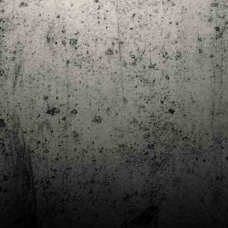
Club de lectura de còmics: estiu de 2024
UL
7
Arriba l'estiu i amb ell una nova edició del club de lectura per passar
aquests mesos de calor. En aquesta nova edició farem dues lectures: una
 juliol i l'altre al setembre!
m és habitual, les inscripcions es formalitzen a la Biblioteca Pública de
rragona i les lectures es podran llegir en edició digital.
Estudis en Comicologia al Còmic Barcelona
AY
1
Del 3 al 5 de maig la Fira Barcelona acull la 42a edició de Còmic
Barcelona (el Saló del Còmic de tota la vida).
vendres faré la visita anual i diumenge hi tornaré, aquest cop per participar a
 taula rodona Estudis en Comicologia: Els llibres de teoria i divulgació del
mic en els temps del podcast, a les 16 h, a la sala còmic 6, molt ben
ompanyat:
tudis en Comicologia: Els llibres de teoria i divulgació del còmic en els temps
l podcast.