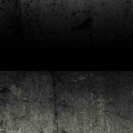
4
Lluís Recasens i Àngel Marí
Nascut a Barcelona l’any 1881 i mort a Blanes el 1948, Joan Junceda és
 dels noms més destacats entre els dibuixants, il·lustradors i caricaturistes
talans d’aquesta època. Tot i començar sense cap tipus de formació, ben
iat s’integrà dins la redacció del setmanari Cu-Cut!, participant activament en
tes les activitats organitzades des d’aquesta publicació i prenent partit pel
talanisme polític.
Club de lectura de còmics: hivern de 2025
EC
3
Abans de tancar el 2024, arriba l'hora de presentar les lectures del
primer trimestre del 2025 del club de lectura de còmics de la Biblioteca
blica de Tarragona, gratuït i virtual. El menú, ben variat: un personatge
àssic, l'adaptació d'una novel·la molt coneguda (i llegida) i una novetat molt
pactant. Aquí en teniu els detalls!
ner
rto Maltés.
Club de lectura de còmics: tardor de 2024
CT