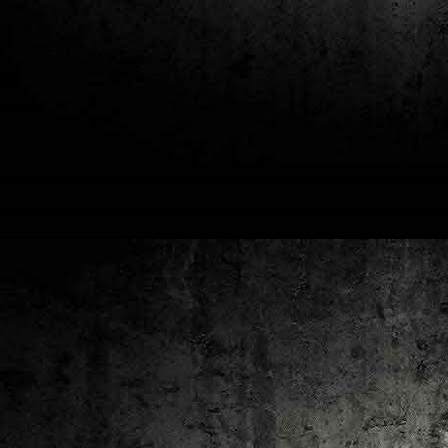
2
un
ca
av
to
ca
D
2
Pú
cl
im
Ge
Co
O