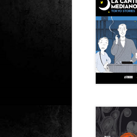
Club de lectura de
DEC
24
còmics: hivern 2026
Any nou, nou trimestre i noves
lectures al club de lectura de còmics
de la Biblioteca Pública de Tarragona,
gratuït i en línia amb l'aplicació Tellfy.
J
1
FM
de
tè
J
2