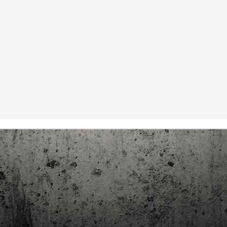
trimestre del club de lectura de còmics de la Biblioteca Pública de
rragona. I aquest és el menú ofert per als mesos d'abril, maig i juny. Com ja és
bitual, el club se segueix en modalitat virtual amb l'aplicació Tellfy i les
obades mensuals són per videoconferència.
Descobrint els orígens de la revista Spirou
AR
3
Ja tinc a les mans el resultat d'una feina que m'ha portat a capbussar-me
els darrers temps en la història del còmic europeu i dels seus grans
tors i personatges!
gur que coneixeu en Lucky Luke, els Barrufets, en Marsupilami o en Spirou,
rò sabíeu que van néixer en una revista? Le Journal de Spirou, publicada per
imera vegada el 21 d’abril de 1938, és una de les grans icones de l’escola de
mic franco-belga.
El compromís de Joan Junceda: ‘Somnis entre la boira’ de
AN