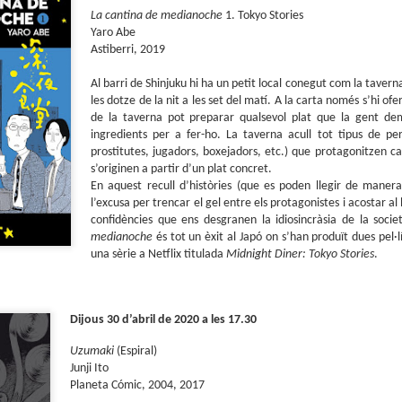
Presentació de Los
Club de lectura de
OCT
SEP
La cantina de medianoche
1. Tokyo Stories
6
25
orígenes de la revista
còmics: tardor 2025
Yaro Abe
Astiberri, 2019
Spirou a la llibreria El
Tenim a tocar el darrer
trimestre de l'any i això vol dir
Soterrani
lectures per als mesos d'octubre,
Al barri de Shinjuku hi ha un petit local conegut com la tavern
Si voleu descobrir els secrets de la
novembre i desembre.
les dotze de la nit a les set del matí. A la carta només s’hi of
revista Spirou, teniu una oportunitat
ideal el proper 23 d'octubre, a les set
de la taverna pot preparar qualsevol plat que la gent de
de la tarda, a la llibreria El Soterran, al
ingredients per a fer-ho. La taverna acull tot tipus de pe
carrer August 50 de Tarragona.
prostitutes, jugadors, boxejadors, etc.) que protagonitzen ca
Parlem de còmics: L’Emili Samper i els orígens de la
UL
s’originen a partir d’un plat concret.
Amb l'Eduard Baile, professor de la
1
revista Spirou
En aquest recull d’històries (que es poden llegir de maner
Universitat d'Alacant i, sobretot, amic
l’excusa per trencar el gel entre els protagonistes i acostar al 
(i malalt dels còmics) conversaré
Parlem de còmics és l'espai de divulgació de Ràdio Molins de Rei (91.2
sobre els continguts del llibre. Segur
) que s'emet cada divendres, de la mà d'en Pau Moratalla, coresponsable
confidències que ens desgranen la idiosincràsia de la soci
que passarem una bona estona.
l club de lectura de còmic de la biblioteca El Molí, amb l'Eli Arjona al control
medianoche
és tot un èxit al Japó on s’han produït dues pel·
cnic.
una sèrie a Netflix titulada
Midnight Diner: Tokyo Stories
.
Dijous 30 d’abril de 2020 a les 17.30
Uzumaki
(Espiral)
Junji Ito
Club de lectura de còmics: estiu de 2025
UN
Planeta Cómic, 2004, 2017
5
Arriba la caloreta i és un bon moment per endinsar-nos en les lectures