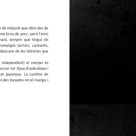
Un nou Corto Maltès
JUL
25
sense Hugo Pratt: ‘Sota
el sol de mitjanit’ de
Juan Díaz Canales i
a de mitjanit que obre des de
Rubén Pellejero
ereix brou de porc, però l’amo
Quan Hugo Pratt va morir l’any 1995,
mani, sempre que tingui els
semblava que també ho feia amb ell
rsonatges (actors, cantants,
l’inconfusible mariner de les
aventures romàntiques, filosòfiques i
dascuna de les històries que
aventureres, Corto Maltès. Tot i que el
mateix Pratt va arribar a insinuar que
a independent) el menjar és
no li faria res que algú altre prengués
lector tot tipus d’anècdotes i
el relleu –a diferència de l’intocable
etat japonesa.
La cantina de
Tintín d’Hergé–, la idea de nous
àlbums sense la seva firma semblava
lícules basades en el manga i
poc menys que una heretgia.