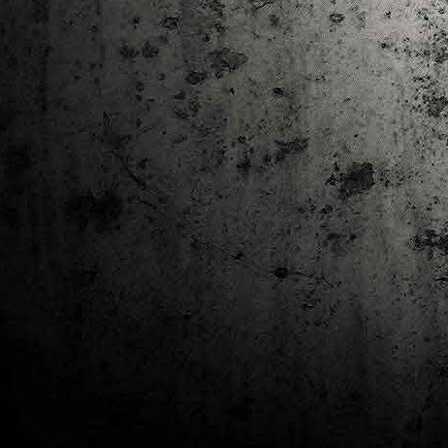
J
al
Co
Ta
M
Di
la
cò
ac
Es
de