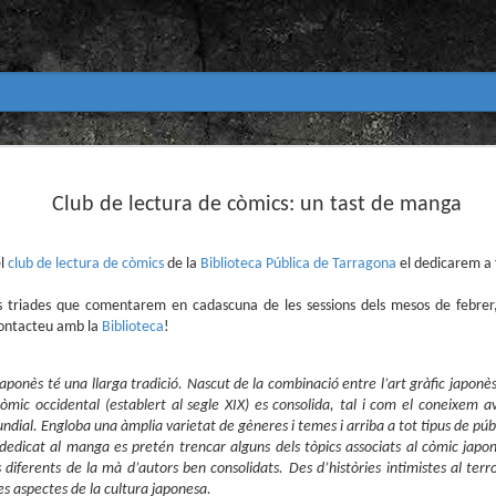
Club de lectura de còmics
MAR
31
Club de lectura de còmics: un tast de manga
primavera 2026
Encetem nou trimestre al club de lectura (virtua
Biblioteca Pública de Tarragona i ho fem amb aquest me
el
club de lectura de còmics
de la
Biblioteca Pública de Tarragona
el dedicarem a 
Abril
s triades que comentarem en cadascuna de les sessions dels mesos de febrer, 
En vela / En blanc
contacteu amb la
Biblioteca
!
Guió i dibuix d’Ana Penyas
japonès té una llarga tradició. Nascut de la combinació entre l’art gràfic japonès
Salamandra Graphic, 2025
 còmic occidental (establert al segle XIX) es consolida, tal i com el coneixem av
ial. Engloba una àmplia varietat de gèneres i temes i arriba a tot tipus de públ
Després de l’èxit d’Estamos todas bien (Premi Nacional d
dedicat al manga es pretén trencar alguns dels tòpics associats al còmic japonè
Todo bajo el sol (llegit el 2023 al club de lectura), Ana 
un assaig gràfic tan necessari com inquietant: En vela / E
s diferents de la mà d’autors ben consolidats. Des d’històries intimistes al terr
és només un relat íntim sobre l’insomni, sinó una invest
es aspectes de la cultura japonesa.