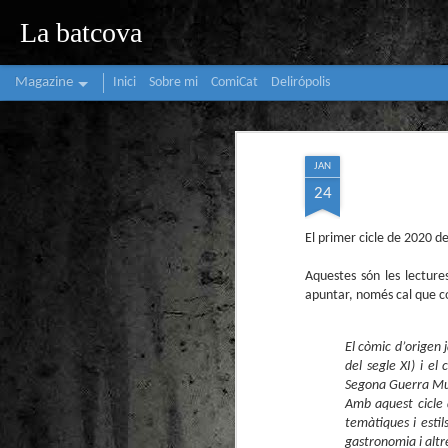
La batcova
Magazine
Inici
Sobre mi
ComiCat
Delirópolis
JAN
24
El primer cicle de 2020 d
Aquestes són les lecture
apuntar, només cal que 
El còmic d’origen 
del segle XI) i el
Segona Guerra Mund
Amb aquest cicle 
temàtiques i estil
gastronomia i altr