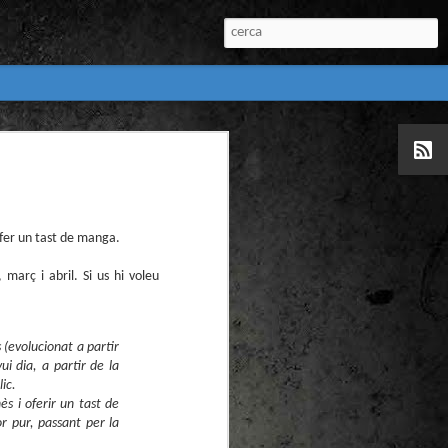
:
l) de còmics de la
nú:
fer un tast de manga.
març i abril. Si us hi voleu
 (evolucionat a partir
ui dia, a partir de la
ic.
el Còmic 2018) i
s i oferir un tast de
Penyas torna amb
n blanc. L’obra no
or pur, passant per la
igació profunda