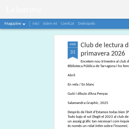
La batcova
Magazine
Inici
Sobre mi
ComiCat
Delirópolis
Club de lectura 
MAR
31
primavera 2026
Encetem nou trimestre al club de
Biblioteca Pública de Tarragona i ho f
Abril
En vela / En blanc
Guió i dibuix d’Ana Penyas
Salamandra Graphic, 2025
Després de l’èxit d’Estamos todas bien (
Todo bajo el sol (llegit el 2023 al club 
un assaig gràfic tan necessari com inquie
és només un relat íntim sobre l’insomni,