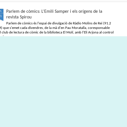
de la tarda, a la llibreria El Soterran, al
carrer August 50 de Tarragona.
Parlem de còmics: L’Emili Samper i els orígens de la
UL
Amb l'Eduard Baile, professor de la
1
revista Spirou
Universitat d'Alacant i, sobretot, amic
(i malalt dels còmics) conversaré
Parlem de còmics és l'espai de divulgació de Ràdio Molins de Rei (91.2
sobre els continguts del llibre. Segur
) que s'emet cada divendres, de la mà d'en Pau Moratalla, coresponsable
que passarem una bona estona.
l club de lectura de còmic de la biblioteca El Molí, amb l'Eli Arjona al control
cnic.
Club de lectura de còmics: estiu de 2025
UN
5
Arriba la caloreta i és un bon moment per endinsar-nos en les lectures
que farem aquest estiu al club de lectura de còmics de la Biblioteca
blica de Tarragona, virtualment, amb Tellfy.
 menú d'aquest estiu està format per dos plats que se serviran els mesos de
liol i de setembre:
liol
llanueva