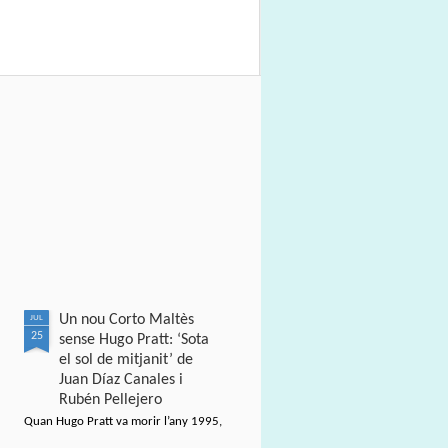
Un nou Corto Maltès
JUL
25
sense Hugo Pratt: ‘Sota
el sol de mitjanit’ de
Juan Díaz Canales i
Rubén Pellejero
Quan Hugo Pratt va morir l’any 1995,
semblava que també ho feia amb ell