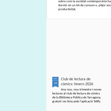
sobre com la societat contemporània ha 
dormir en un bé de consum o, pitjor enca
productivitat.
Club de lectura de
DEC
24
còmics: hivern 2026
Any nou, nou trimestre i noves
lectures al club de lectura de còmics
de la Biblioteca Pública de Tarragona,
gratuït i en línia amb l'aplicació Tellfy.