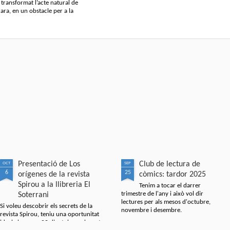
transformat l’acte natural de
ra, en un obstacle per a la
Presentació de Los
Club de lectura de
OCT
SEP
6
25
orígenes de la revista
còmics: tardor 2025
Spirou a la llibreria El
Tenim a tocar el darrer
trimestre de l'any i això vol dir
Soterrani
lectures per als mesos d'octubre,
Si voleu descobrir els secrets de la
novembre i desembre.
revista Spirou, teniu una oportunitat
ideal el proper 23 d'octubre, a les set