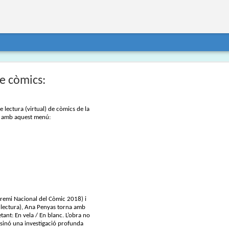
de còmics:
 lectura (virtual) de còmics de la
em amb aquest menú:
Premi Nacional del Còmic 2018) i
de lectura), Ana Penyas torna amb
tant: En vela / En blanc. L’obra no
 sinó una investigació profunda