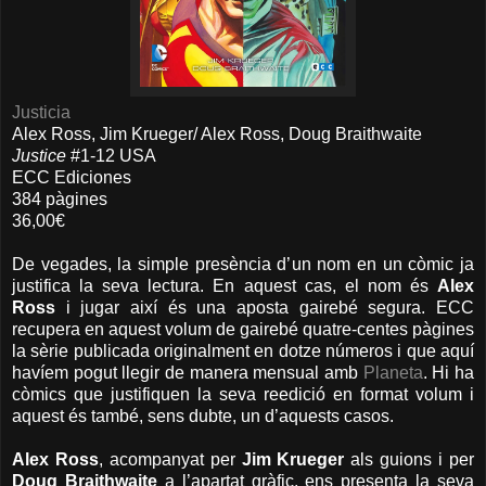
Justicia
Alex Ross, Jim Krueger/ Alex Ross, Doug Braithwaite
Justice
#1-12 USA
ECC Ediciones
384 pàgines
36,00€
De vegades, la simple presència d’un nom en un còmic ja
justifica la seva lectura. En aquest cas, el nom és
Alex
Ross
i jugar així és una aposta gairebé segura. ECC
recupera en aquest volum de gairebé quatre-centes pàgines
la sèrie publicada originalment en dotze números i que aquí
havíem pogut llegir de manera mensual amb
Planeta
. Hi ha
còmics que justifiquen la seva reedició en format volum i
aquest és també, sens dubte, un d’aquests casos.
Alex Ross
, acompanyat per
Jim Krueger
als guions i per
Doug Braithwaite
a l’apartat gràfic, ens presenta la seva