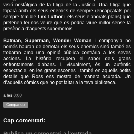
visió nostàlgica de la Lliga de la Justícia. Una Lliga que
toparà amb els seus enemics de sempre (encapçalats pel
sempre temible
Lex Luthor
i els seus elaborats plans) que
pretenen fer-nos veure que es podria viure millor sense la
presència d’aquests superherois.
Batman
,
Superman
,
Wonder Woman
i companyia no
només hauran de derrotar els seus enemics sinó també es
trobaran amb una opinió pública contrària a les seves
accions. La història recupera el sabor dels grans
enfrontaments d’abans. I, visualment, és un autèntic
espectacle, en les grans escenes i també en aquells petits
detalls que Ross ens mostra de manera acurada. Un
d’aquells còmics que no pot faltar a la teva biblioteca.
a les
8:00
Comparteix
Cap comentari:
Publica un comentari a l'entrada