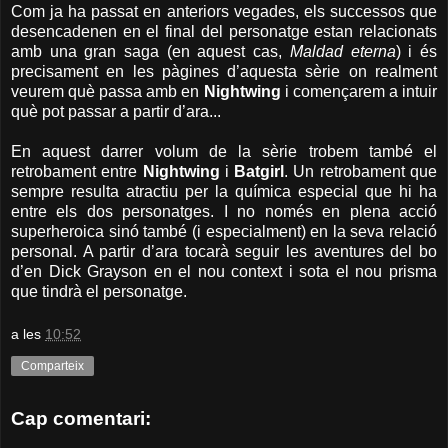
Com ja ha passat en anteriors vegades, els successos que
desencadenen en el final del personatge estan relacionats
amb una gran saga (en aquest cas,
Maldad eterna
) i és
precisament en les pàgines d’aquesta sèrie on realment
veurem què passa amb en
Nightwing
i començarem a intuir
què pot passar a partir d’ara...
En aquest darrer volum de la sèrie trobem també el
retrobament entre
Nightwing
i
Batgirl
. Un retrobament que
sempre resulta atractiu per la química especial que hi ha
entre els dos personatges. I no només en plena acció
superheroica sinó també (i especialment) en la seva relació
personal. A partir d’ara tocarà seguir les aventures del bo
d’en Dick Grayson en el nou context i sota el nou prisma
que tindrà el personatge.
a les
10:52
Comparteix
Cap comentari: