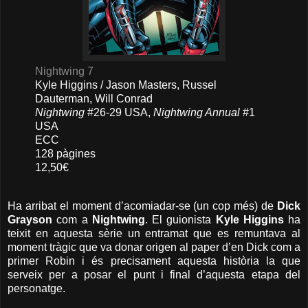
Nightwing 7
Kyle Higgins / Jason Masters, Russel
Dauterman, Will Conrad
Nightwing
#26-29 USA,
Nightwing Annual
#1
USA
ECC
128 pàgines
12,50€
Ha arribat el moment d’acomiadar-se (un cop més) de
Dick
Grayson
com a
Nightwing
. El guionista
Kyle Higgins
ha
teixit en aquesta sèrie un entramat que es remuntava al
moment tràgic que va donar origen al paper d’en Dick com a
primer Robin i és precisament aquesta història la que
serveix per a posar el punt i final d’aquesta etapa del
personatge.