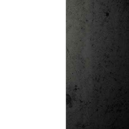
te natural de
le per a la