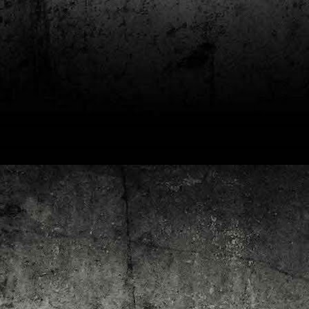
4
Lluís Recasens i Àngel Marí
Nascut a Barcelona l’any 1881 i mort a Blanes el 1948, Joan Junceda és
 dels noms més destacats entre els dibuixants, il·lustradors i caricaturistes
talans d’aquesta època. Tot i començar sense cap tipus de formació, ben
iat s’integrà dins la redacció del setmanari Cu-Cut!, participant activament en
tes les activitats organitzades des d’aquesta publicació i prenent partit pel
talanisme polític.
Club de lectura de còmics: hivern de 2025
EC
3
Abans de tancar el 2024, arriba l'hora de presentar les lectures del
primer trimestre del 2025 del club de lectura de còmics de la Biblioteca
blica de Tarragona, gratuït i virtual. El menú, ben variat: un personatge
àssic, l'adaptació d'una novel·la molt coneguda (i llegida) i una novetat molt
pactant. Aquí en teniu els detalls!
ner
rto Maltés.
Club de lectura de còmics: tardor de 2024
CT