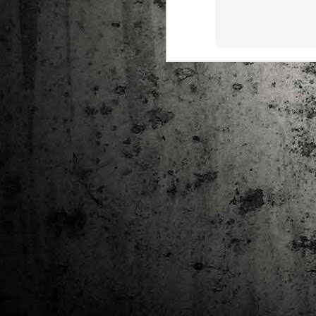
Ta
ha
tr
M
1
au
Se
pe
pr
cò
J