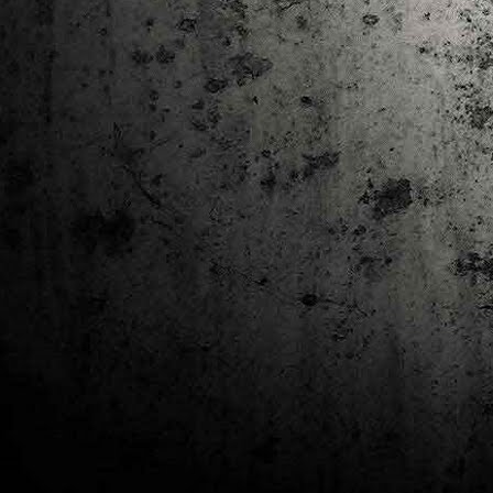
J
al
Co
Ta
M
Di
la
cò
ac
Es
de