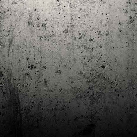
Club de lectura de còmics: estiu de 2024
UL
7
Arriba l'estiu i amb ell una nova edició del club de lectura per passar
aquests mesos de calor. En aquesta nova edició farem dues lectures: una
 juliol i l'altre al setembre!
m és habitual, les inscripcions es formalitzen a la Biblioteca Pública de
rragona i les lectures es podran llegir en edició digital.
Estudis en Comicologia al Còmic Barcelona
AY
1
Del 3 al 5 de maig la Fira Barcelona acull la 42a edició de Còmic
Barcelona (el Saló del Còmic de tota la vida).
vendres faré la visita anual i diumenge hi tornaré, aquest cop per participar a
 taula rodona Estudis en Comicologia: Els llibres de teoria i divulgació del
mic en els temps del podcast, a les 16 h, a la sala còmic 6, molt ben
ompanyat:
tudis en Comicologia: Els llibres de teoria i divulgació del còmic en els temps
l podcast.