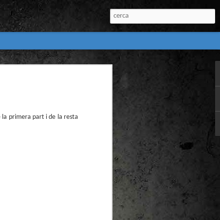
:
l) de còmics de la
nú:
la primera part i de la resta
el Còmic 2018) i
Penyas torna amb
n blanc. L’obra no
igació profunda