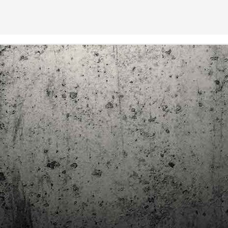
trimestre del club de lectura de còmics de la Biblioteca Pública de
rragona. I aquest és el menú ofert per als mesos d'abril, maig i juny. Com ja és
bitual, el club se segueix en modalitat virtual amb l'aplicació Tellfy i les
obades mensuals són per videoconferència.
Descobrint els orígens de la revista Spirou
AR
3
Ja tinc a les mans el resultat d'una feina que m'ha portat a capbussar-me
els darrers temps en la història del còmic europeu i dels seus grans
tors i personatges!
gur que coneixeu en Lucky Luke, els Barrufets, en Marsupilami o en Spirou,
rò sabíeu que van néixer en una revista? Le Journal de Spirou, publicada per
imera vegada el 21 d’abril de 1938, és una de les grans icones de l’escola de
mic franco-belga.
El compromís de Joan Junceda: ‘Somnis entre la boira’ de
AN