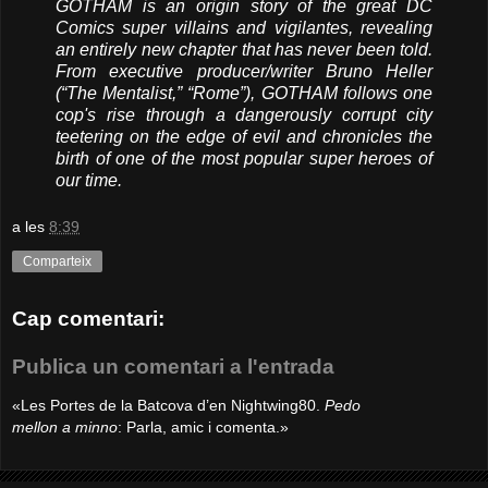
GOTHAM is an origin story of the great DC
Comics super villains and vigilantes, revealing
an entirely new chapter that has never been told.
From executive producer/writer Bruno Heller
(“The Mentalist,” “Rome”), GOTHAM follows one
cop's rise through a dangerously corrupt city
teetering on the edge of evil and chronicles the
birth of one of the most popular super heroes of
our time.
a les
8:39
Comparteix
Cap comentari:
Publica un comentari a l'entrada
«Les Portes de la Batcova d’en Nightwing80.
Pedo
mellon a minno
: Parla, amic i comenta.»