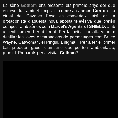
La sèrie
Gotham
ens presenta els primers anys del que
esdevindrà, amb el temps, el comissari
James Gordon
. La
ciutat del Cavaller Fosc es converteix, així, en la
protagonista d'aquesta nova aposta televisiva que pretén
competir amb sèries com
Marvel's Agents of SHIELD
, amb
un enfocament ben diferent. Per la petita pantalla veurem
desfilar les joves encarnacions de personatges com Bruce
Wayne, Catwoman, el Pingüí, Enigma... Per a fer el primer
tast, ja podem gaudir d'un
tràiler
que, pel to i l'ambientació,
promet. Preparats per a visitar
Gotham
?