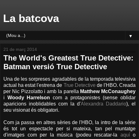
La batcova
▼
21 de març 2014
The World's Greatest True Detective:
Batman versió True Detective
Una de les sorpreses agradables de la temporada televisiva
actual ha estat l'estrena de
True Detective
de l'HBO. Creada
per Nic Pizzolatto i amb la parella
Matthew McConaughey
i
Woody Harrelson
com a protagonistes (sense oblidar
aparicions inoblidables com la d'
Alexandra Daddario
), el
seu visionat és obligatori.
Com ja passa en altres sèries de l'HBO, la intro de la sèrie
és tot un espectacle per si mateixa, tan pel muntatge
d'imatges com per la música (podeu rescatar-la
aquí
o