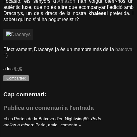
l’ocasió, els senyors d’
Amazon
han volgut oferir-nos un
autèntic luxe, que no és altre que acompanyar l’edició amb
Dracarys, un dels dracs de la nostra
khaleesi
preferida. I
sabeu qui no s’hi ha pogut resistir?
Efectivament, Dracarys ja és un membre més de la
batcova
.
:-)
a les
8:00
Comparteix
Cap comentari:
Publica un comentari a l'entrada
«Les Portes de la Batcova d’en Nightwing80.
Pedo
mellon a minno
: Parla, amic i comenta.»