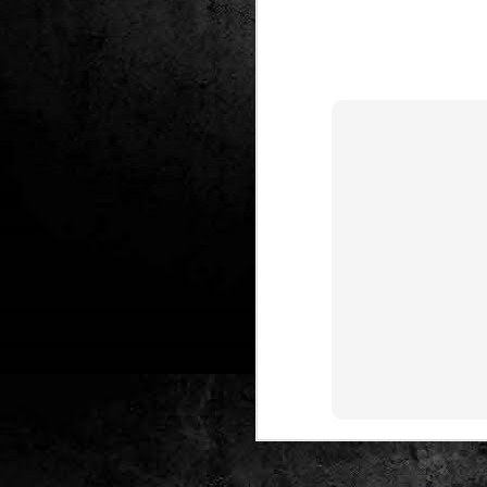
Club de lectura de
DEC
24
còmics: hivern 2026
Any nou, nou trimestre i noves
lectures al club de lectura de còmics
de la Biblioteca Pública de Tarragona,
gratuït i en línia amb l'aplicació Tellfy.
J
1
FM
de
tè
J
2