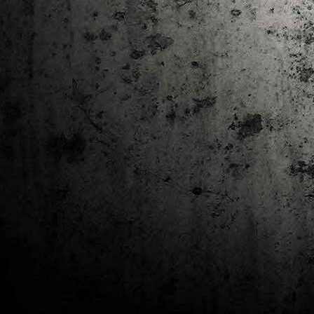
J
al
Co
Ta
M
Di
la
cò
ac
Es
de