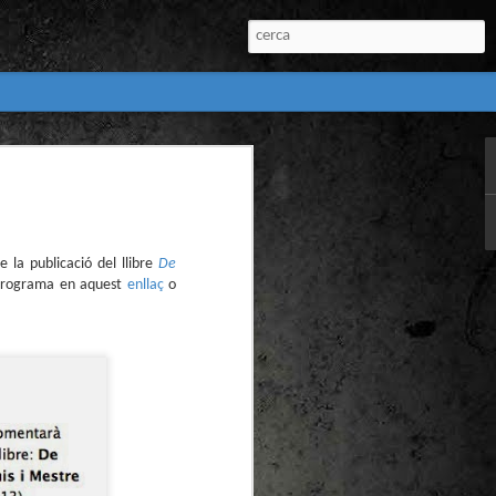
:
l) de còmics de la
nú:
 la publicació del llibre
De
 programa en aquest
enllaç
o
el Còmic 2018) i
Penyas torna amb
n blanc. L’obra no
igació profunda