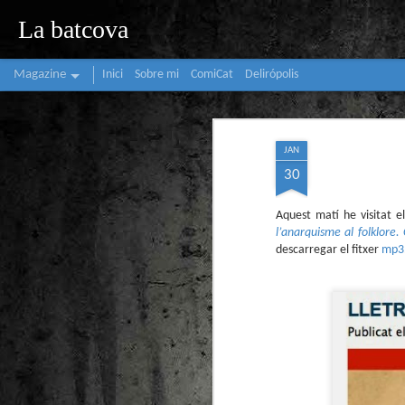
La batcova
Magazine
Inici
Sobre mi
ComiCat
Delirópolis
JAN
30
Aquest matí he visitat e
l’anarquisme al folklore
descarregar el fitxer
mp3