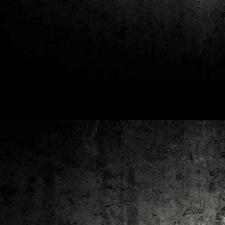
2
un
ca
av
to
ca
D
2
Pú
cl
im
Ge
Co
O