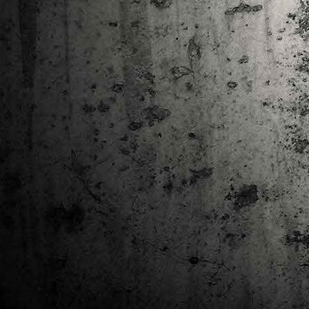
Ta
ha
tr
M
1
au
Se
pe
pr
cò
J