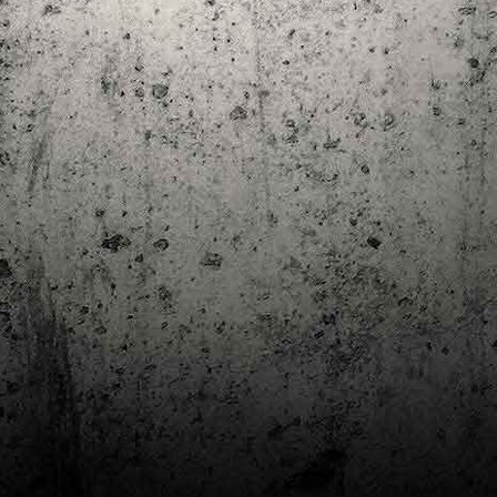
Club de lectura de còmics: estiu de 2024
UL
7
Arriba l'estiu i amb ell una nova edició del club de lectura per passar
aquests mesos de calor. En aquesta nova edició farem dues lectures: una
 juliol i l'altre al setembre!
m és habitual, les inscripcions es formalitzen a la Biblioteca Pública de
rragona i les lectures es podran llegir en edició digital.
Estudis en Comicologia al Còmic Barcelona
AY
1
Del 3 al 5 de maig la Fira Barcelona acull la 42a edició de Còmic
Barcelona (el Saló del Còmic de tota la vida).
vendres faré la visita anual i diumenge hi tornaré, aquest cop per participar a
 taula rodona Estudis en Comicologia: Els llibres de teoria i divulgació del
mic en els temps del podcast, a les 16 h, a la sala còmic 6, molt ben
ompanyat:
tudis en Comicologia: Els llibres de teoria i divulgació del còmic en els temps
l podcast.