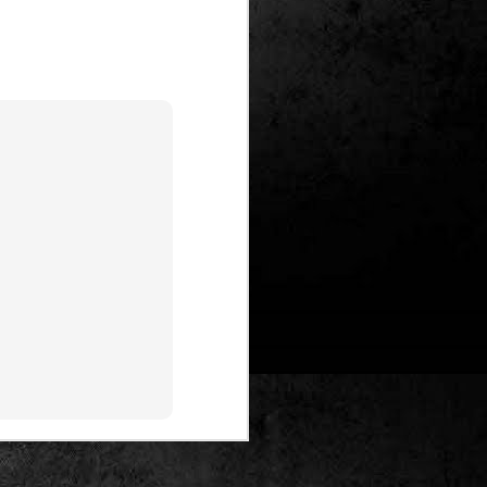
Un nou Corto Maltès
JUL
25
sense Hugo Pratt: ‘Sota
el sol de mitjanit’ de
Juan Díaz Canales i
Rubén Pellejero
Quan Hugo Pratt va morir l’any 1995,
semblava que també ho feia amb ell
l’inconfusible mariner de les
aventures romàntiques, filosòfiques i
aventureres, Corto Maltès. Tot i que el
mateix Pratt va arribar a insinuar que
no li faria res que algú altre prengués
el relleu –a diferència de l’intocable
Tintín d’Hergé–, la idea de nous
àlbums sense la seva firma semblava
poc menys que una heretgia.