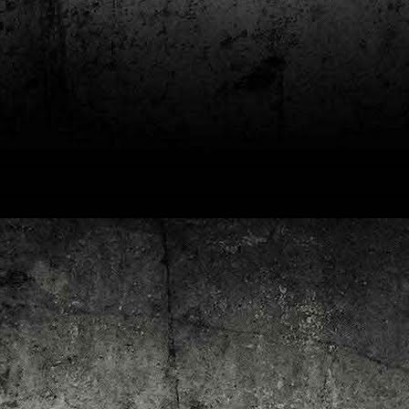
4
Lluís Recasens i Àngel Marí
Nascut a Barcelona l’any 1881 i mort a Blanes el 1948, Joan Junceda és
 dels noms més destacats entre els dibuixants, il·lustradors i caricaturistes
talans d’aquesta època. Tot i començar sense cap tipus de formació, ben
iat s’integrà dins la redacció del setmanari Cu-Cut!, participant activament en
tes les activitats organitzades des d’aquesta publicació i prenent partit pel
talanisme polític.
Club de lectura de còmics: hivern de 2025
EC
3
Abans de tancar el 2024, arriba l'hora de presentar les lectures del
primer trimestre del 2025 del club de lectura de còmics de la Biblioteca
blica de Tarragona, gratuït i virtual. El menú, ben variat: un personatge
àssic, l'adaptació d'una novel·la molt coneguda (i llegida) i una novetat molt
pactant. Aquí en teniu els detalls!
ner
rto Maltés.
Club de lectura de còmics: tardor de 2024
CT