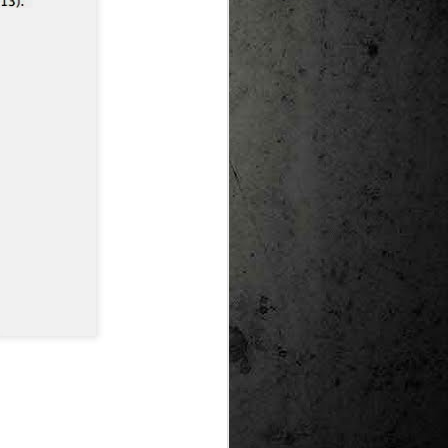
te natural de
le per a la