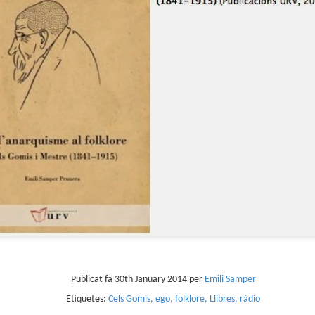
sobre com la societat contemporània ha transformat l’ac
dormir en un bé de consum o, pitjor encara, en un obstac
productivitat.
Publicat fa
30th January 2014
per
Emili Samper
Etiquetes:
Cels Gomis
ego
folklore
Llibres
ràdio