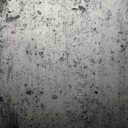
trimestre del club de lectura de còmics de la Biblioteca Pública de
rragona. I aquest és el menú ofert per als mesos d'abril, maig i juny. Com ja és
bitual, el club se segueix en modalitat virtual amb l'aplicació Tellfy i les
obades mensuals són per videoconferència.
Descobrint els orígens de la revista Spirou
AR
3
Ja tinc a les mans el resultat d'una feina que m'ha portat a capbussar-me
els darrers temps en la història del còmic europeu i dels seus grans
tors i personatges!
gur que coneixeu en Lucky Luke, els Barrufets, en Marsupilami o en Spirou,
rò sabíeu que van néixer en una revista? Le Journal de Spirou, publicada per
imera vegada el 21 d’abril de 1938, és una de les grans icones de l’escola de
mic franco-belga.
El compromís de Joan Junceda: ‘Somnis entre la boira’ de
AN