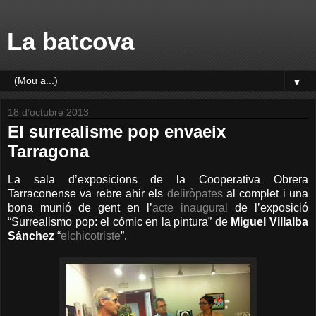
La batcova
▼
18 d’octubre 2013
El surrealisme pop envaeix
Tarragona
La sala d’exposicions de la Cooperativa Obrera
Tarraconense va rebre ahir els
deliròpates
al complet i una
bona munió de gent en l’
acte inaugural
de l’exposició
“Surrealismo pop: el cómic en la pintura” de
Miguel Villalba
Sánchez
“
elchicotriste
”.