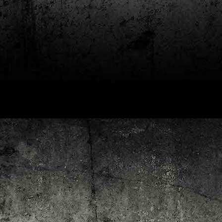
4
Lluís Recasens i Àngel Marí
Nascut a Barcelona l’any 1881 i mort a Blanes el 1948, Joan Junceda és
 dels noms més destacats entre els dibuixants, il·lustradors i caricaturistes
talans d’aquesta època. Tot i començar sense cap tipus de formació, ben
iat s’integrà dins la redacció del setmanari Cu-Cut!, participant activament en
tes les activitats organitzades des d’aquesta publicació i prenent partit pel
talanisme polític.
Club de lectura de còmics: hivern de 2025
EC
3
Abans de tancar el 2024, arriba l'hora de presentar les lectures del
primer trimestre del 2025 del club de lectura de còmics de la Biblioteca
blica de Tarragona, gratuït i virtual. El menú, ben variat: un personatge
àssic, l'adaptació d'una novel·la molt coneguda (i llegida) i una novetat molt
pactant. Aquí en teniu els detalls!
ner
rto Maltés.
Club de lectura de còmics: tardor de 2024
CT