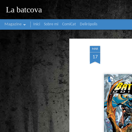
La batcova
Magazine
Inici
Sobre mi
ComiCat
Delirópolis
MAR
17