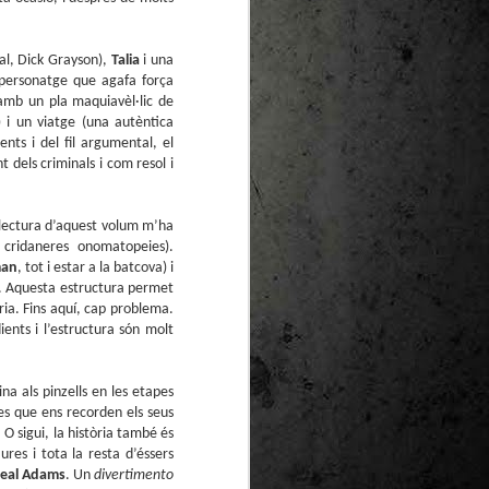
te natural de
le per a la
nal, Dick Grayson),
Talia
i una
 personatge que agafa força
 amb un pla maquiavèl·lic de
a) i un viatge (una autèntica
ents i del fil argumental, el
 dels criminals i com resol i
 lectura d’aquest volum m’ha
 cridaneres onomatopeies).
man
, tot i estar a la batcova) i
ria. Aquesta estructura permet
òria. Fins aquí, cap problema.
ients i l’estructura són molt
ina als pinzells en les etapes
es que ens recorden els seus
O sigui, la història també és
res i tota la resta d’éssers
eal Adams
. Un
divertimento