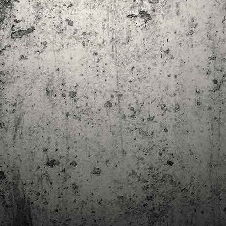
trimestre del club de lectura de còmics de la Biblioteca Pública de
rragona. I aquest és el menú ofert per als mesos d'abril, maig i juny. Com ja és
bitual, el club se segueix en modalitat virtual amb l'aplicació Tellfy i les
obades mensuals són per videoconferència.
Descobrint els orígens de la revista Spirou
AR
3
Ja tinc a les mans el resultat d'una feina que m'ha portat a capbussar-me
els darrers temps en la història del còmic europeu i dels seus grans
tors i personatges!
gur que coneixeu en Lucky Luke, els Barrufets, en Marsupilami o en Spirou,
rò sabíeu que van néixer en una revista? Le Journal de Spirou, publicada per
imera vegada el 21 d’abril de 1938, és una de les grans icones de l’escola de
mic franco-belga.
El compromís de Joan Junceda: ‘Somnis entre la boira’ de
AN