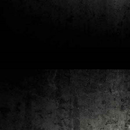
2
un
ca
av
to
ca
D
2
Pú
cl
im
Ge
Co
O