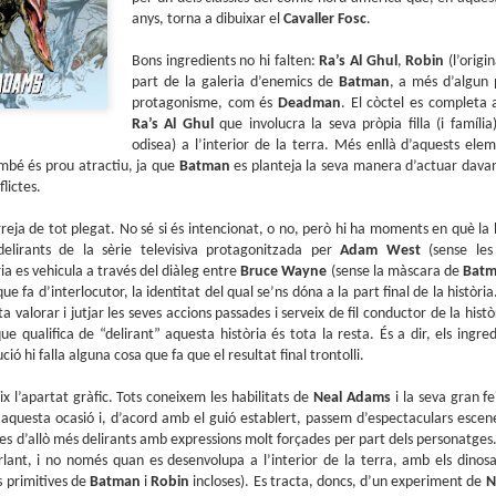
sobre com la societat contemporània ha transformat l’ac
anys, torna a dibuixar el
Cavaller Fosc
.
dormir en un bé de consum o, pitjor encara, en un obstac
productivitat.
Bons ingredients no hi falten:
Ra’s Al Ghul
,
Robin
(l’origi
part de la galeria d’enemics de
Batman
, a més d’algun
protagonisme, com és
Deadman
. El còctel es completa
Ra’s Al Ghul
que involucra la seva pròpia filla (i famíli
odisea) a l’interior de la terra. Més enllà d’aquests elem
ambé és prou atractiu, ja que
Batman
es planteja la seva manera d’actuar davant
lictes.
reja de tot plegat. No sé si és intencionat, o no, però hi ha moments en què la
elirants de la sèrie televisiva protagonitzada per
Adam West
(sense les
ia es vehicula a través del diàleg entre
Bruce Wayne
(sense la màscara de
Bat
e fa d’interlocutor, la identitat del qual se’ns dóna a la part final de la histò
 valorar i jutjar les seves accions passades i serveix de fil conductor de la hist
ue qualifica de “delirant” aquesta història és tota la resta. És a dir, els ingred
ió hi falla alguna cosa que fa que el resultat final trontolli.
 l’apartat gràfic. Tots coneixem les habilitats de
Neal Adams
i la seva gran fe
 aquesta ocasió i, d’acord amb el guió establert, passem d’espectaculars escen
s d’allò més delirants amb expressions molt forçades per part dels personatges. 
rlant, i no només quan es desenvolupa a l’interior de la terra, amb els dinosau
s primitives de
Batman
i
Robin
incloses). Es tracta, doncs, d’un experiment de
N