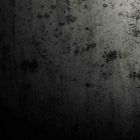
J
al
Co
Ta
M
Di
la
cò
ac
Es
de