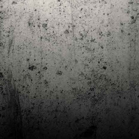
Club de lectura de còmics: estiu de 2024
UL
7
Arriba l'estiu i amb ell una nova edició del club de lectura per passar
aquests mesos de calor. En aquesta nova edició farem dues lectures: una
 juliol i l'altre al setembre!
m és habitual, les inscripcions es formalitzen a la Biblioteca Pública de
rragona i les lectures es podran llegir en edició digital.
Estudis en Comicologia al Còmic Barcelona
AY
1
Del 3 al 5 de maig la Fira Barcelona acull la 42a edició de Còmic
Barcelona (el Saló del Còmic de tota la vida).
vendres faré la visita anual i diumenge hi tornaré, aquest cop per participar a
 taula rodona Estudis en Comicologia: Els llibres de teoria i divulgació del
mic en els temps del podcast, a les 16 h, a la sala còmic 6, molt ben
ompanyat:
tudis en Comicologia: Els llibres de teoria i divulgació del còmic en els temps
l podcast.