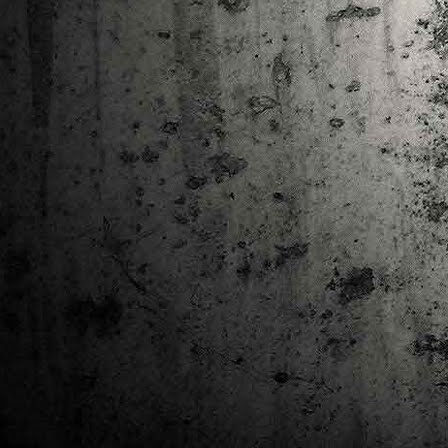
Ta
ha
tr
M
1
au
Se
pe
pr
cò
J