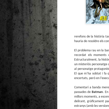
rerefons de la història t
hauria de resoldre els conf
El problema rau en la bar
recordat els moments d
Estructuralment, la històr
un misteriós personatge qu
al personatge protagonista
El que m’ha sobtat i fa q
encertats, però en l’execuc
Comentari a banda mereix
passades de
Batman
. En
millors moments, a escene
delirant, gràficament pa
estranys (amb les version