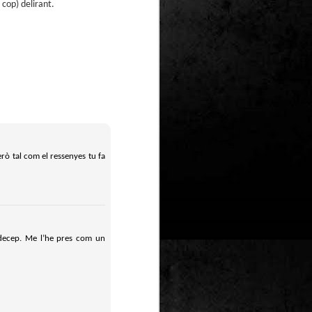
 cop) delirant.
Un nou Corto Maltès
JUL
25
sense Hugo Pratt: ‘Sota
el sol de mitjanit’ de
Juan Díaz Canales i
Rubén Pellejero
Quan Hugo Pratt va morir l’any 1995,
semblava que també ho feia amb ell
l’inconfusible mariner de les
aventures romàntiques, filosòfiques i
aventureres, Corto Maltès. Tot i que el
mateix Pratt va arribar a insinuar que
no li faria res que algú altre prengués
rò tal com el ressenyes tu fa
el relleu –a diferència de l’intocable
Tintín d’Hergé–, la idea de nous
àlbums sense la seva firma semblava
poc menys que una heretgia.
t decep. Me l’he pres com un