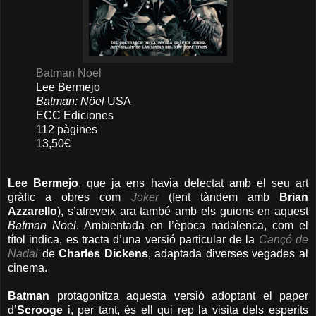
Batman Noel
Lee Bermejo
Batman: Nöel
USA
ECC Ediciones
112 pàgines
13,50€
Lee Bermejo
, que ja ens havia delectat amb el seu art
gràfic a obres com
Joker
(fent tàndem amb
Brian
Azzarello
), s’atreveix ara també amb els guions en aquest
Batman Noel
. Ambientada en l’època nadalenca, com el
títol indica, es tracta d’una versió particular de la
Cançó de
Nadal
de
Charles Dickens
, adaptada diverses vegades al
cinema.
Batman
protagonitza aquesta versió adoptant el paper
d’
Scrooge
i, per tant, és ell qui rep la visita dels esperits