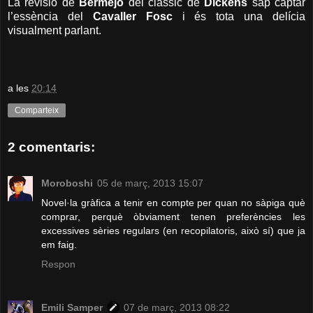
La revisió de
Bermejo
del clàssic de
Dickens
sap captar
l’essència del
Cavaller Fosc
i és tota una delícia
visualment parlant.
a les
20:14
Comparteix
2 comentaris:
Moroboshi
05 de març, 2013 15:07
Novel·la gràfica a tenir en compte per quan no sàpiga què
comprar, perquè òbviament tenen preferències les
excessives sèries regulars (en recopilatoris, això sí) que ja
em faig.
Respon
Emili Samper
07 de març, 2013 08:22