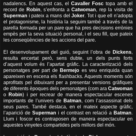
nadalencs. En aquest cas, el
Cavaller Fosc
topa amb el
record de
Robin
, s’enfronta a
Catwoman
, rep la visita de
Superman
i pateix a mans del
Joker
. Tot i que ell n’adopta
el protagonisme, la història la seguim també a través de la
parella formada per un pare que ha pres decisions errònies
empès per la seva situació personal, i el seu fill, que pateix
les conseqüències de les accions del pare.
El desenvolupament del guió, seguint l’obra de
Dickens
,
resulta encertat però, sens dubte, un dels punts forts
d’aquest volum és l’apartat gràfic. La caracterització dels
personatges per part de
Bermejo
es veu enriquida quan
apareixen en escena els flashbacks. Aquests moments són
aprofitats pel dibuixant per a presentar versions gràfiques
de diferents èpoques dels personatges (com ara
Catwoman
o
Robin
) i per recrear de manera espectacular escenes
importants de l’univers de
Batman
, com l’assassinat dels
seus pares. També destaca, en el mateix aspecte gràfic,
l’aparició de
Superman
i el contrast en relació a
Batman
.
Llum i foscor es contraposen de manera espectacular en
aquestes vinyetes compartides pels millors del món.