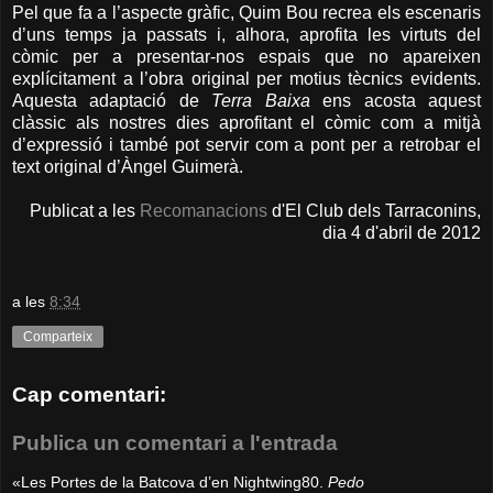
Pel que fa a l’aspecte gràfic, Quim Bou recrea els escenaris
d’uns temps ja passats i, alhora, aprofita les virtuts del
còmic per a presentar-nos espais que no apareixen
explícitament a l’obra original per motius tècnics evidents.
Aquesta adaptació de
Terra Baixa
ens acosta aquest
clàssic als nostres dies aprofitant el còmic com a mitjà
d’expressió i també pot servir com a pont per a retrobar el
text original d’Àngel Guimerà.
Publicat a les
Recomanacions
d'El Club dels Tarraconins,
dia 4 d'abril de 2012
a les
8:34
Comparteix
Cap comentari:
Publica un comentari a l'entrada
«Les Portes de la Batcova d’en Nightwing80.
Pedo