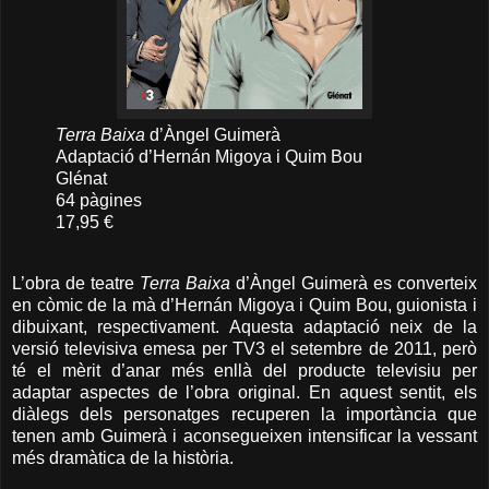
Terra Baixa
d’Àngel Guimerà
Adaptació d’Hernán Migoya i Quim Bou
Glénat
64 pàgines
17,95 €
L’obra de teatre
Terra Baixa
d’Àngel Guimerà es converteix
en còmic de la mà d’Hernán Migoya i Quim Bou, guionista i
dibuixant, respectivament. Aquesta adaptació neix de la
versió televisiva emesa per TV3 el setembre de 2011, però
té el mèrit d’anar més enllà del producte televisiu per
adaptar aspectes de l’obra original. En aquest sentit, els
diàlegs dels personatges recuperen la importància que
tenen amb Guimerà i aconsegueixen intensificar la vessant
més dramàtica de la història.