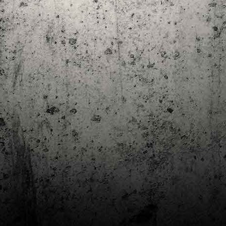
Club de lectura de còmics: estiu de 2024
UL
7
Arriba l'estiu i amb ell una nova edició del club de lectura per passar
aquests mesos de calor. En aquesta nova edició farem dues lectures: una
 juliol i l'altre al setembre!
m és habitual, les inscripcions es formalitzen a la Biblioteca Pública de
rragona i les lectures es podran llegir en edició digital.
Estudis en Comicologia al Còmic Barcelona
AY
1
Del 3 al 5 de maig la Fira Barcelona acull la 42a edició de Còmic
Barcelona (el Saló del Còmic de tota la vida).
vendres faré la visita anual i diumenge hi tornaré, aquest cop per participar a
 taula rodona Estudis en Comicologia: Els llibres de teoria i divulgació del
mic en els temps del podcast, a les 16 h, a la sala còmic 6, molt ben
ompanyat:
tudis en Comicologia: Els llibres de teoria i divulgació del còmic en els temps
l podcast.