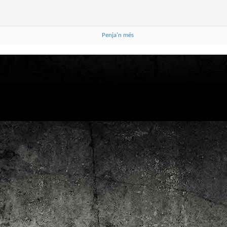
4
Lluís Recasens i Àngel Marí
Nascut a Barcelona l’any 1881 i mort a Blanes el 1948, Joan Junceda és
 dels noms més destacats entre els dibuixants, il·lustradors i caricaturistes
talans d’aquesta època. Tot i començar sense cap tipus de formació, ben
Penja'n més
iat s’integrà dins la redacció del setmanari Cu-Cut!, participant activament en
tes les activitats organitzades des d’aquesta publicació i prenent partit pel
talanisme polític.
Club de lectura de còmics: hivern de 2025
EC
3
Abans de tancar el 2024, arriba l'hora de presentar les lectures del
primer trimestre del 2025 del club de lectura de còmics de la Biblioteca
blica de Tarragona, gratuït i virtual. El menú, ben variat: un personatge
àssic, l'adaptació d'una novel·la molt coneguda (i llegida) i una novetat molt
pactant. Aquí en teniu els detalls!
ner
rto Maltés.
Club de lectura de còmics: tardor de 2024
CT