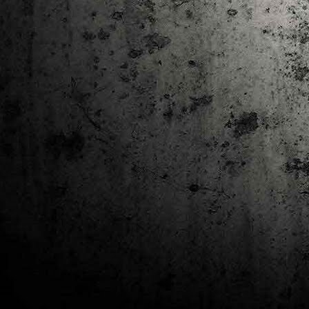
J
al
Co
Ta
M
Di
la
cò
ac
Es
de