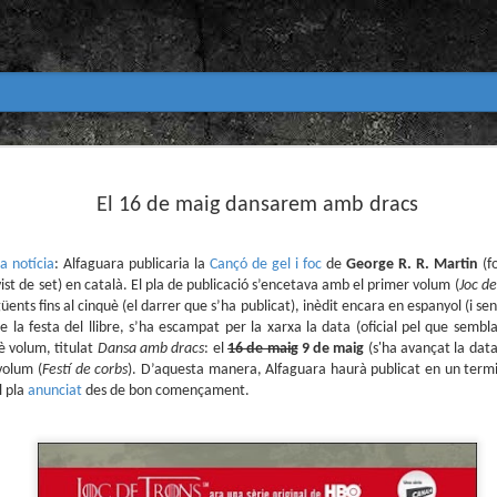
Club de lectura de còmics
MAR
31
El 16 de maig dansarem amb dracs
primavera 2026
Encetem nou trimestre al club de lectura (virtua
Biblioteca Pública de Tarragona i ho fem amb aquest me
la notícia
: Alfaguara publicaria la
Cançó de gel i foc
de
George R. R. Martin
(f
evist de set) en català. El pla de publicació s’encetava amb el primer volum (
Joc de
Abril
ents fins al cinquè (el darrer que s’ha publicat), inèdit encara en espanyol (i se
En vela / En blanc
de la festa del llibre, s’ha escampat per la xarxa la data (oficial pel que sembl
uè volum, titulat
Dansa amb dracs
: el
16 de maig
9 de maig
(s'ha avançat la data)
Guió i dibuix d’Ana Penyas
volum (
Festí de corbs
). D’aquesta manera, Alfaguara haurà publicat en un termin
l pla
anunciat
des de bon començament.
Salamandra Graphic, 2025
Després de l’èxit d’Estamos todas bien (Premi Nacional d
Todo bajo el sol (llegit el 2023 al club de lectura), Ana 
un assaig gràfic tan necessari com inquietant: En vela / E
és només un relat íntim sobre l’insomni, sinó una invest