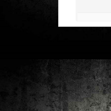
2
un
ca
av
to
ca
D
2
Pú
cl
im
Ge
Co
O