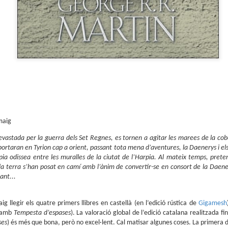
Presentació de Los
Club de lectura de
OCT
SEP
6
25
orígenes de la revista
còmics: tardor 2025
Spirou a la llibreria El
Tenim a tocar el darrer
trimestre de l'any i això vol dir
Soterrani
lectures per als mesos d'octubre,
Si voleu descobrir els secrets de la
novembre i desembre.
revista Spirou, teniu una oportunitat
ideal el proper 23 d'octubre, a les set
de la tarda, a la llibreria El Soterran, al
carrer August 50 de Tarragona.
Parlem de còmics: L’Emili Samper i els orígens de la
UL
Amb l'Eduard Baile, professor de la
1
revista Spirou
Universitat d'Alacant i, sobretot, amic
(i malalt dels còmics) conversaré
Parlem de còmics és l'espai de divulgació de Ràdio Molins de Rei (91.2
 maig
sobre els continguts del llibre. Segur
) que s'emet cada divendres, de la mà d'en Pau Moratalla, coresponsable
que passarem una bona estona.
l club de lectura de còmic de la biblioteca El Molí, amb l'Eli Arjona al control
evastada per la guerra dels Set Regnes, es tornen a agitar les marees de la cob
cnic.
 portaran en Tyrion cap a orient, passant tota mena d’aventures, la Daenerys i els 
òpia odissea entre les muralles de la ciutat de l’Harpia. Al mateix temps, pret
la terra s’han posat en camí amb l’ànim de convertir-se en consort de la Daener
ant...
 llegir els quatre primers llibres en castellà (en l’edició rústica de
Gigamesh
Club de lectura de còmics: estiu de 2025
UN
c amb
Tempesta d’espases
). La valoració global de l’edició catalana realitzada f
5
Arriba la caloreta i és un bon moment per endinsar-nos en les lectures
ses
) és més que bona, però no excel·lent. Cal matisar algunes coses. La primera d’