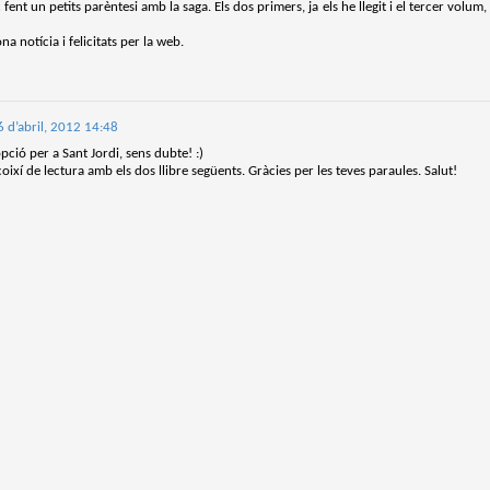
fent un petits parèntesi amb la saga. Els dos primers, ja els he llegit i el tercer volum
trimestre del club de lectura de còmics de la Biblioteca Pública de
rragona. I aquest és el menú ofert per als mesos d'abril, maig i juny. Com ja és
na notícia i felicitats per la web.
bitual, el club se segueix en modalitat virtual amb l'aplicació Tellfy i les
obades mensuals són per videoconferència.
6 d’abril, 2012 14:48
ció per a Sant Jordi, sens dubte! :)
ixí de lectura amb els dos llibre següents. Gràcies per les teves paraules. Salut!
Descobrint els orígens de la revista Spirou
AR
3
Ja tinc a les mans el resultat d'una feina que m'ha portat a capbussar-me
els darrers temps en la història del còmic europeu i dels seus grans
tors i personatges!
gur que coneixeu en Lucky Luke, els Barrufets, en Marsupilami o en Spirou,
rò sabíeu que van néixer en una revista? Le Journal de Spirou, publicada per
imera vegada el 21 d’abril de 1938, és una de les grans icones de l’escola de
mic franco-belga.
El compromís de Joan Junceda: ‘Somnis entre la boira’ de
AN