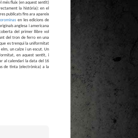
l més fluix (en aquest sentit)
ectament la història): en el
res publicats fins ara apareix
orominas
en les edicions de
originals anglesa i americana
oberta del primer llibre vol
t del tron de ferro en una
que es trenqui la uniformitat
 elm, un calze i un escut. Un
rmitat, en aquest sentit, i
r al calendari la data del 16
s de tinta (electrònica) a la