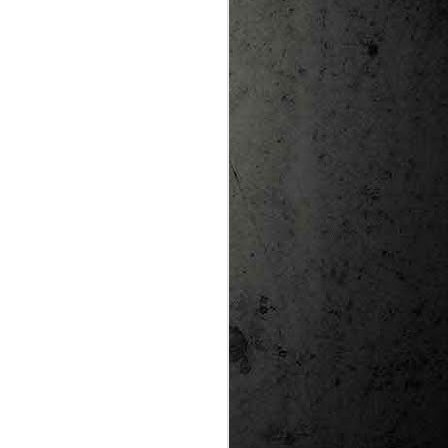
te natural de
le per a la