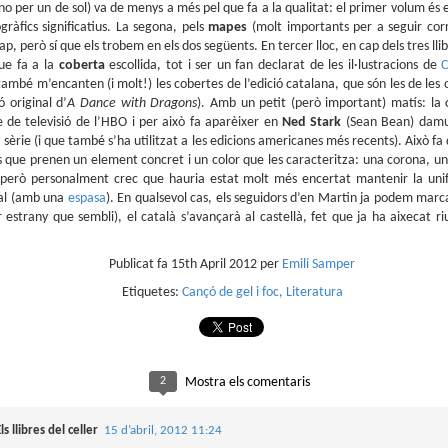
que farem aquest estiu al club de lectura de còmics de la Biblioteca
no per un de sol) va de menys a més pel que fa a la qualitat: el primer volum és e
blica de Tarragona, virtualment, amb Tellfy.
ràfics significatius. La segona, pels
mapes
(molt importants per a seguir corr
p, però sí que els trobem en els dos següents. En tercer lloc, en cap dels tres llib
 menú d'aquest estiu està format per dos plats que se serviran els mesos de
que fa a la
coberta
escollida, tot i ser un fan declarat de les il·lustracions de
C
liol i de setembre:
mbé m’encanten (i molt!) les cobertes de l’edició catalana, que són les de les 
liol
 original d’
A Dance with Dragons
). Amb un petit (però important) matís: la c
rie de televisió de l’HBO i per això fa aparèixer en
Ned Stark
(Sean Bean) damun
llanueva
sèrie (i que també s’ha utilitzat a les edicions americanes més recents). Això fa 
s que prenen un element concret i un color que les caracteritza: una corona, un
ió i dibuix de Javi de Castro
 però personalment crec que hauria estat molt més encertat mantenir la unifo
Parlant de Spirou a No solo cine
AY
tiberri, 2021
inal (amb una
espasa
). En qualsevol cas, els seguidors d’en Martin ja podem marca
5
estrany que sembli), el català s’avançarà al castellà, fet que ja ha aixecat riu
El passat 2 de maig, Bruto Pomeroy em va convidar a participar al seu
llanueva ens submergeix en una atmosfera de terror rural, on el folklore i les
programa de Ràdio Puerto No Solo Cine per parlar de Los orígenes de la
lacions humanes esdevenen protagonistes.
vista Spirou.
Publicat fa
15th April 2012
per
Emili Samper
deu recuperar el programa a YouTube.
Etiquetes:
Cançó de gel i foc
Literatura
2
Mostra els comentaris
Club de lectura de còmics: primavera de 2025
AR
ls llibres del celler
15 d’abril, 2012 11:24
5
Superat el primer trimestre de 2025, és hora d'encetar el segon