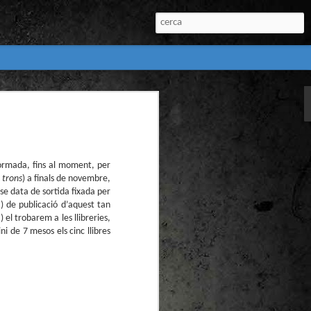
:
l) de còmics de la
nú:
ormada, fins al moment, per
 trons
) a finals de novembre,
nse data de sortida fixada per
a) de publicació d’aquest tan
 el trobarem a les llibreries,
i de 7 mesos els cinc llibres
el Còmic 2018) i
Penyas torna amb
n blanc. L’obra no
igació profunda