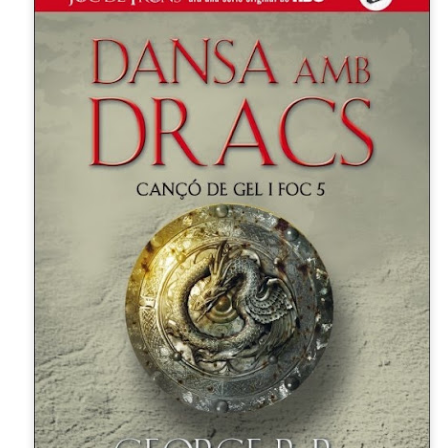
sobre com la societat contemporània ha transformat l’ac
dormir en un bé de consum o, pitjor encara, en un obstac
productivitat.