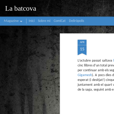
La batcova
Magazine
Inici
Sobre mi
ComiCat
Delirópolis
APR
15
L’octubre passat saltava
cinc llibres d’un total pr
per continuar amb els segü
Gigamesh
). A pocs dies 
esperat (i desitjat!) cinq
juntament amb el quart 
de la saga, seguint amb e