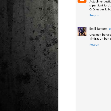
Actualment estic 
si per Sant Jordi.
Ta
Gràcies per la bo
ha
tr
Respon
Emili Samper
1
Una molt bona op
Tindràs un bon co
Respon
M
1
au
Se
pe
pr
cò
J