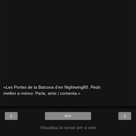
«Les Portes de la Batcova d’en Nightwing80.
Pedo
mellon a minno
: Parla, amic i comenta.»
‹
›
Inici
Visualitza la versió per a web