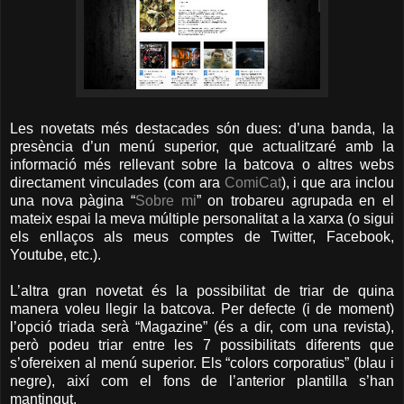
Les novetats més destacades són dues: d’una banda, la
presència d’un menú superior, que actualitzaré amb la
informació més rellevant sobre la batcova o altres webs
directament vinculades (com ara
ComiCat
), i que ara inclou
una nova pàgina “
Sobre mi
” on trobareu agrupada en el
mateix espai la meva múltiple personalitat a la xarxa (o sigui
els enllaços als meus comptes de Twitter, Facebook,
Youtube, etc.).
L’altra gran novetat és la possibilitat de triar de quina
manera voleu llegir la batcova. Per defecte (i de moment)
l’opció triada serà “Magazine” (és a dir, com una revista),
però podeu triar entre les 7 possibilitats diferents que
s’ofereixen al menú superior. Els “colors corporatius” (blau i
negre), així com el fons de l’anterior plantilla s’han
mantingut.