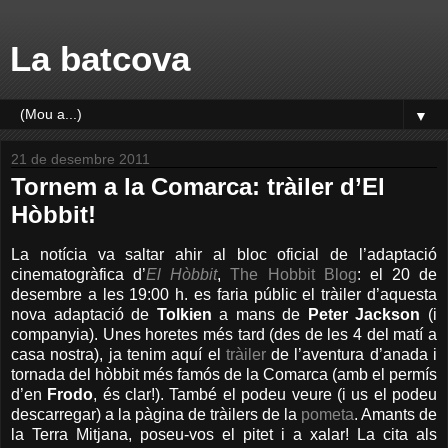
La batcova
▼
21 de desembre 2011
Tornem a la Comarca: tràiler d’El
Hòbbit!
La notícia va saltar ahir al bloc oficial de l’adaptació
cinematogràfica d’
El Hòbbit
,
The Hobbit Blog
: el 20 de
desembre a les 19:00 h. es faria públic el tràiler d’aquesta
nova adaptació de
Tolkien
a mans de
Peter Jackson
(i
companyia). Unes horetes més tard (des de les 4 del matí a
casa nostra), ja tenim aquí el
tràiler
de l’aventura d’anada i
tornada del hòbbit més famós de la Comarca (amb el permís
d’en
Frodo
, és clar!). També el podeu veure (i us el podeu
descarregar) a la pàgina de tràilers de la
pometa
. Amants de
la Terra Mitjana, poseu-vos el pitet i a xalar! La cita als