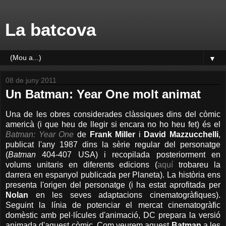
La batcova
▼
08 de juny 2011
Un Batman: Year One molt animat
Una de les obres considerades clàssiques dins del còmic
americà (i que heu de llegir si encara no ho heu fet) és el
Batman: Year One
de
Frank Miller
i
David Mazzucchelli
,
publicat l'any 1987 dins la sèrie regular del personatge
(
Batman
404-407 USA) i recopilada posteriorment en
volums unitaris en diferents edicions (
aquí
trobareu la
darrera en espanyol publicada per Planeta). La història ens
presenta l'origen del personatge (i ha estat aprofitada per
Nolan
en les seves adaptacions cinematogràfiques).
Seguint la línia de potenciar el mercat cinematogràfic
domèstic amb pel·lícules d'animació, DC prepara la versió
animada d'aquest còmic. Com veurem aquest
Batman
a les