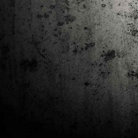
J
al
Co
Ta
M
Di
la
cò
ac
Es
de