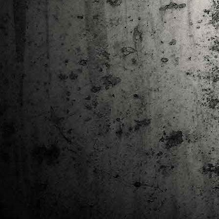
Ta
ha
tr
M
1
au
Se
pe
pr
cò
J