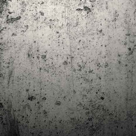
trimestre del club de lectura de còmics de la Biblioteca Pública de
rragona. I aquest és el menú ofert per als mesos d'abril, maig i juny. Com ja és
bitual, el club se segueix en modalitat virtual amb l'aplicació Tellfy i les
obades mensuals són per videoconferència.
Descobrint els orígens de la revista Spirou
AR
3
Ja tinc a les mans el resultat d'una feina que m'ha portat a capbussar-me
els darrers temps en la història del còmic europeu i dels seus grans
tors i personatges!
gur que coneixeu en Lucky Luke, els Barrufets, en Marsupilami o en Spirou,
rò sabíeu que van néixer en una revista? Le Journal de Spirou, publicada per
imera vegada el 21 d’abril de 1938, és una de les grans icones de l’escola de
mic franco-belga.
El compromís de Joan Junceda: ‘Somnis entre la boira’ de
AN