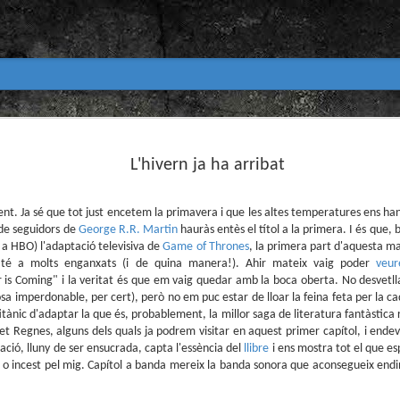
Club de lectura de còmics
MAR
31
L'hivern ja ha arribat
primavera 2026
Encetem nou trimestre al club de lectura (virtua
Biblioteca Pública de Tarragona i ho fem amb aquest me
t. Ja sé que tot just encetem la primavera i que les altes temperatures ens han 
 de seguidors de
George R.R. Martin
hauràs entès el títol a la primera. I és que, b
Abril
s a HBO) l'adaptació televisiva de
Game of Thrones
, la primera part d'aquesta
En vela / En blanc
é a molts enganxats (i de quina manera!). Ahir mateix vaig poder
veur
 is Coming" i la veritat és que em vaig quedar amb la boca oberta. No desvetlla
Guió i dibuix d’Ana Penyas
 cosa imperdonable, per cert), però no em puc estar de lloar la feina feta per la cad
titànic d'adaptar la que és, probablement, la millor saga de literatura fantàstic
Salamandra Graphic, 2025
et Regnes, alguns dels quals ja podrem visitar en aquest primer capítol, i ende
ació, lluny de ser ensucrada, capta l'essència del
Després de l’èxit d’Estamos todas bien (Premi Nacional d
llibre
i ens mostra tot el que es
Todo bajo el sol (llegit el 2023 al club de lectura), Ana 
e o incest pel mig. Capítol a banda mereix la banda sonora que aconsegueix endi
un assaig gràfic tan necessari com inquietant: En vela / E
és només un relat íntim sobre l’insomni, sinó una invest