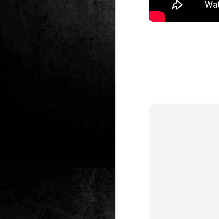
Club de lectura de
DEC
24
còmics: hivern 2026
Any nou, nou trimestre i noves
lectures al club de lectura de còmics
de la Biblioteca Pública de Tarragona,
gratuït i en línia amb l'aplicació Tellfy.
J
1
FM
de
tè
J
2