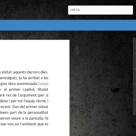
:
l) de còmics de la
nú:
visitat aquests darrers dies.
envolguts, ja ha arribat a les
 magna obra anomenada
Cançó
e
el primer capítol, titulat
ré res de l'argument (per si
ena i per tot l'equip tècnic i
a recent. Des del primer minut
vinem part de la personalitat
el Còmic 2018) i
perem veure a la pantalla, hi
Penyas torna amb
nsar-nos en l'ambient que es
n blanc. L’obra no
igació profunda