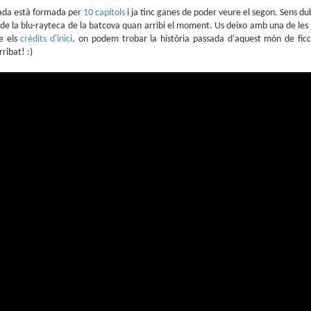
sobre com la societat contemporània ha transformat l’ac
ada està formada per
10 capítols
i ja tinc ganes de poder veure el segon. Sens du
dormir en un bé de consum o, pitjor encara, en un obstac
de la blu-rayteca de la batcova quan arribi el moment. Us deixo amb una de les j
productivitat.
e els
crèdits d'inici
, on podem trobar la història passada d'aquest món de ficc
ribat! :)