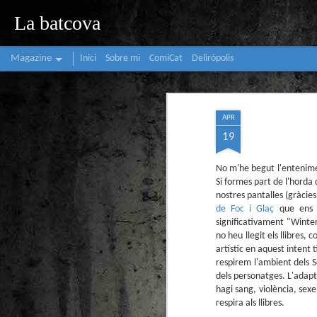
La batcova
Magazine
Inici
Sobre mi
ComiCat
Delirópolis
APR
19
No m'he begut l'entenimen
Si formes part de l'horda
nostres pantalles (gràcie
de Foc i Glaç
que ens t
significativament "Winter
no heu llegit els llibres,
artístic en aquest intent 
respirem l'ambient dels S
dels personatges. L'adapt
hagi sang, violència, sex
respira als llibres.