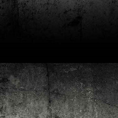
4
Lluís Recasens i Àngel Marí
Nascut a Barcelona l’any 1881 i mort a Blanes el 1948, Joan Junceda és
 dels noms més destacats entre els dibuixants, il·lustradors i caricaturistes
talans d’aquesta època. Tot i començar sense cap tipus de formació, ben
iat s’integrà dins la redacció del setmanari Cu-Cut!, participant activament en
tes les activitats organitzades des d’aquesta publicació i prenent partit pel
talanisme polític.
Club de lectura de còmics: hivern de 2025
EC
3
Abans de tancar el 2024, arriba l'hora de presentar les lectures del
primer trimestre del 2025 del club de lectura de còmics de la Biblioteca
blica de Tarragona, gratuït i virtual. El menú, ben variat: un personatge
àssic, l'adaptació d'una novel·la molt coneguda (i llegida) i una novetat molt
pactant. Aquí en teniu els detalls!
ner
rto Maltés.
Club de lectura de còmics: tardor de 2024
CT