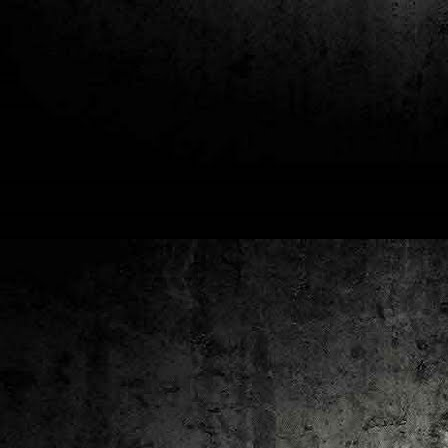
2
un
ca
av
to
ca
D
2
Pú
cl
im
Ge
Co
O