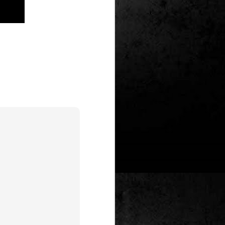
Un nou Corto Maltès
JUL
25
sense Hugo Pratt: ‘Sota
el sol de mitjanit’ de
Juan Díaz Canales i
Rubén Pellejero
Quan Hugo Pratt va morir l’any 1995,
semblava que també ho feia amb ell
l’inconfusible mariner de les
aventures romàntiques, filosòfiques i
aventureres, Corto Maltès. Tot i que el
mateix Pratt va arribar a insinuar que
no li faria res que algú altre prengués
el relleu –a diferència de l’intocable
Tintín d’Hergé–, la idea de nous
àlbums sense la seva firma semblava
poc menys que una heretgia.