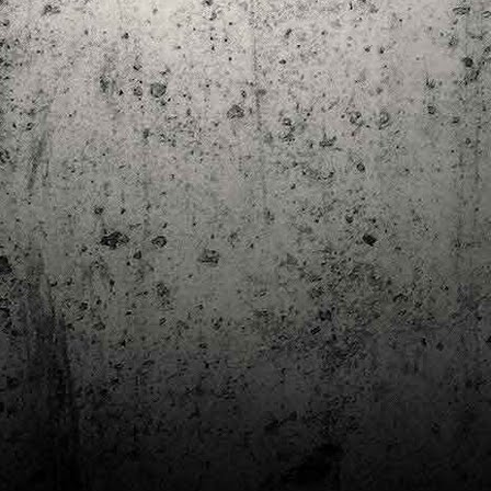
Club de lectura de còmics: estiu de 2024
UL
7
Arriba l'estiu i amb ell una nova edició del club de lectura per passar
aquests mesos de calor. En aquesta nova edició farem dues lectures: una
 juliol i l'altre al setembre!
m és habitual, les inscripcions es formalitzen a la Biblioteca Pública de
rragona i les lectures es podran llegir en edició digital.
Estudis en Comicologia al Còmic Barcelona
AY
1
Del 3 al 5 de maig la Fira Barcelona acull la 42a edició de Còmic
Barcelona (el Saló del Còmic de tota la vida).
vendres faré la visita anual i diumenge hi tornaré, aquest cop per participar a
 taula rodona Estudis en Comicologia: Els llibres de teoria i divulgació del
mic en els temps del podcast, a les 16 h, a la sala còmic 6, molt ben
ompanyat:
tudis en Comicologia: Els llibres de teoria i divulgació del còmic en els temps
l podcast.