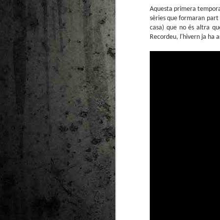
Aquesta primera tempor
sèries que formaran part 
casa) que no és altra qu
Recordeu, l'hivern ja ha ar