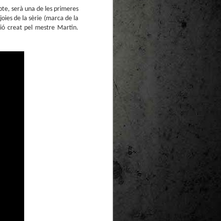
te natural de
bte, serà una de les primeres
le per a la
oies de la sèrie (marca de la
ió creat pel mestre Martin.