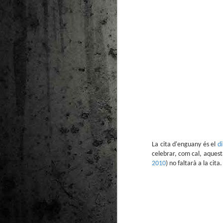
La cita d'enguany és el
d
celebrar, com cal, aquest
2010
) no faltarà a la ci