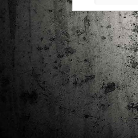
Ta
ha
tr
M
1
au
Se
pe
pr
cò
J