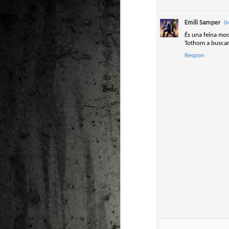
Pú
Emili Samper
0
El
És una feina moo
ju
Tothom a buscar
Ju
Respon
Vi
Gu
M
As
Vi
re
re
Po
M
2