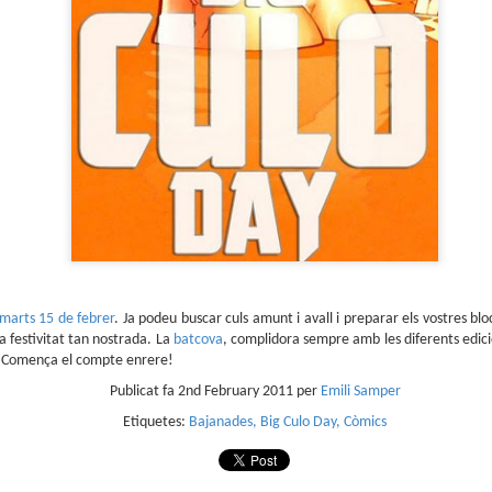
sobre com la societat contemporània ha transformat l’ac
dormir en un bé de consum o, pitjor encara, en un obstac
productivitat.
imarts 15 de febrer
. Ja podeu buscar culs amunt i avall i preparar els vostres blo
a festivitat tan nostrada. La
batcova
, complidora sempre amb les diferents edici
ta. Comença el compte enrere!
Publicat fa
2nd February 2011
per
Emili Samper
Etiquetes:
Bajanades
Big Culo Day
Còmics