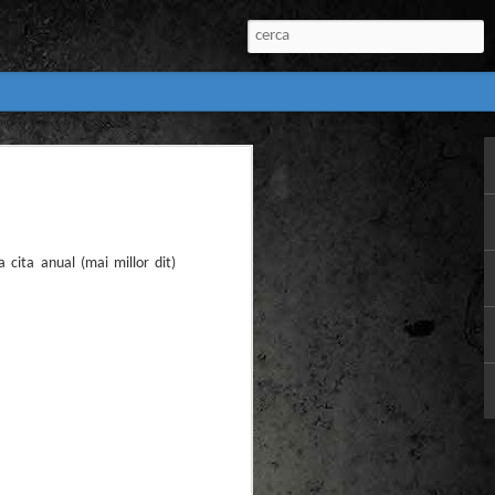
:
l) de còmics de la
nú:
 cita anual (mai millor dit)
el Còmic 2018) i
Penyas torna amb
n blanc. L’obra no
igació profunda