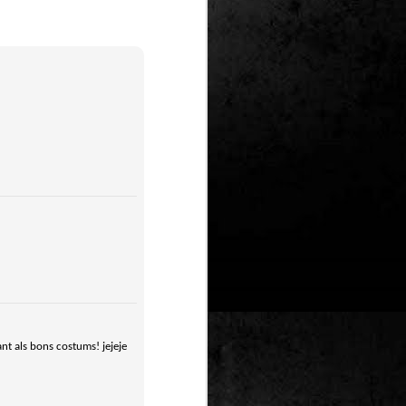
Un nou Corto Maltès
JUL
25
sense Hugo Pratt: ‘Sota
el sol de mitjanit’ de
Juan Díaz Canales i
Rubén Pellejero
Quan Hugo Pratt va morir l’any 1995,
semblava que també ho feia amb ell
l’inconfusible mariner de les
aventures romàntiques, filosòfiques i
aventureres, Corto Maltès. Tot i que el
mateix Pratt va arribar a insinuar que
no li faria res que algú altre prengués
el relleu –a diferència de l’intocable
Tintín d’Hergé–, la idea de nous
àlbums sense la seva firma semblava
poc menys que una heretgia.
ant als bons costums! jejeje