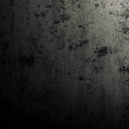
J
al
Co
Ta
M
Di
la
cò
ac
Es
de