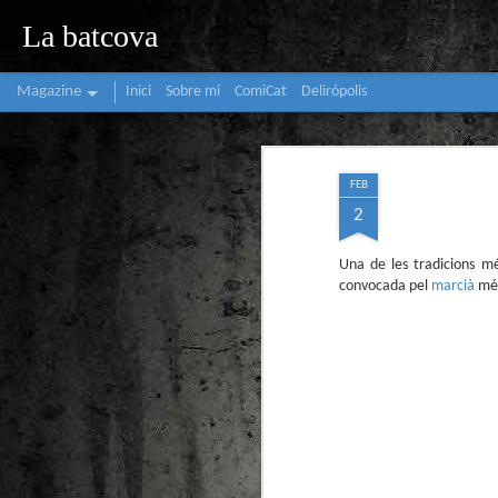
La batcova
Magazine
Inici
Sobre mi
ComiCat
Delirópolis
FEB
2
Una de les tradicions mé
convocada pel
marcià
més