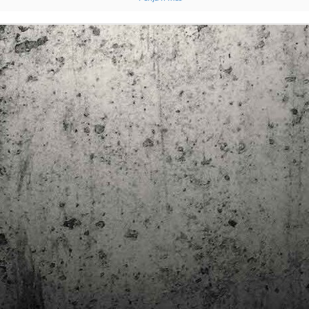
trimestre del club de lectura de còmics de la Biblioteca Pública de
rragona. I aquest és el menú ofert per als mesos d'abril, maig i juny. Com ja és
bitual, el club se segueix en modalitat virtual amb l'aplicació Tellfy i les
obades mensuals són per videoconferència.
Descobrint els orígens de la revista Spirou
AR
3
Ja tinc a les mans el resultat d'una feina que m'ha portat a capbussar-me
els darrers temps en la història del còmic europeu i dels seus grans
tors i personatges!
gur que coneixeu en Lucky Luke, els Barrufets, en Marsupilami o en Spirou,
rò sabíeu que van néixer en una revista? Le Journal de Spirou, publicada per
imera vegada el 21 d’abril de 1938, és una de les grans icones de l’escola de
mic franco-belga.
El compromís de Joan Junceda: ‘Somnis entre la boira’ de
AN