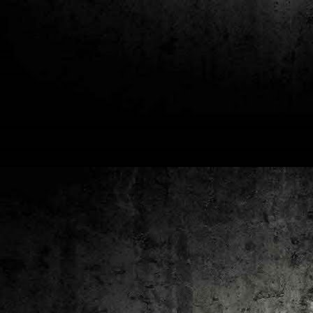
2
un
ca
av
to
ca
D
2
Pú
cl
im
Ge
Co
O