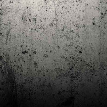
Club de lectura de còmics: estiu de 2024
UL
7
Arriba l'estiu i amb ell una nova edició del club de lectura per passar
aquests mesos de calor. En aquesta nova edició farem dues lectures: una
 juliol i l'altre al setembre!
m és habitual, les inscripcions es formalitzen a la Biblioteca Pública de
rragona i les lectures es podran llegir en edició digital.
Estudis en Comicologia al Còmic Barcelona
AY
1
Del 3 al 5 de maig la Fira Barcelona acull la 42a edició de Còmic
Barcelona (el Saló del Còmic de tota la vida).
vendres faré la visita anual i diumenge hi tornaré, aquest cop per participar a
 taula rodona Estudis en Comicologia: Els llibres de teoria i divulgació del
mic en els temps del podcast, a les 16 h, a la sala còmic 6, molt ben
ompanyat:
tudis en Comicologia: Els llibres de teoria i divulgació del còmic en els temps
l podcast.