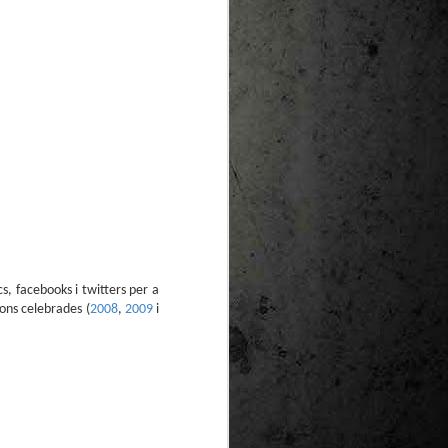
te natural de
le per a la
cs, facebooks i twitters per a
ons celebrades (
2008
,
2009
i