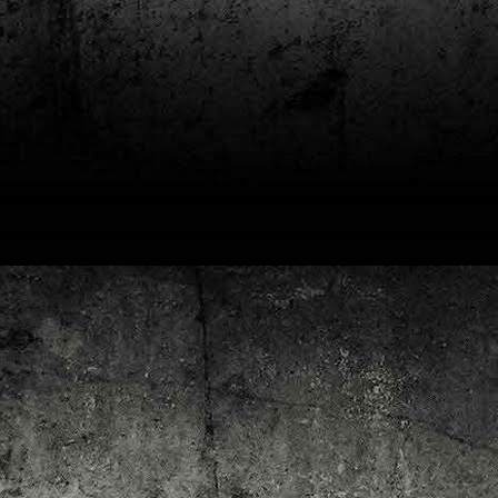
4
Lluís Recasens i Àngel Marí
Nascut a Barcelona l’any 1881 i mort a Blanes el 1948, Joan Junceda és
 dels noms més destacats entre els dibuixants, il·lustradors i caricaturistes
talans d’aquesta època. Tot i començar sense cap tipus de formació, ben
iat s’integrà dins la redacció del setmanari Cu-Cut!, participant activament en
tes les activitats organitzades des d’aquesta publicació i prenent partit pel
talanisme polític.
Club de lectura de còmics: hivern de 2025
EC
3
Abans de tancar el 2024, arriba l'hora de presentar les lectures del
primer trimestre del 2025 del club de lectura de còmics de la Biblioteca
blica de Tarragona, gratuït i virtual. El menú, ben variat: un personatge
àssic, l'adaptació d'una novel·la molt coneguda (i llegida) i una novetat molt
pactant. Aquí en teniu els detalls!
ner
rto Maltés.
Club de lectura de còmics: tardor de 2024
CT