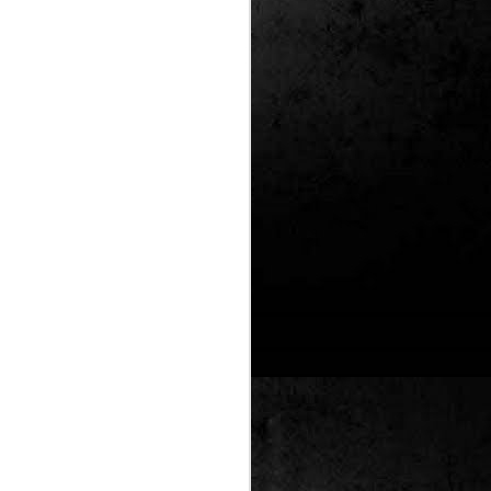
Un nou Corto Maltès
JUL
25
sense Hugo Pratt: ‘Sota
el sol de mitjanit’ de
Juan Díaz Canales i
Rubén Pellejero
Quan Hugo Pratt va morir l’any 1995,
semblava que també ho feia amb ell
l’inconfusible mariner de les
aventures romàntiques, filosòfiques i
aventureres, Corto Maltès. Tot i que el
mateix Pratt va arribar a insinuar que
no li faria res que algú altre prengués
el relleu –a diferència de l’intocable
Tintín d’Hergé–, la idea de nous
àlbums sense la seva firma semblava
poc menys que una heretgia.