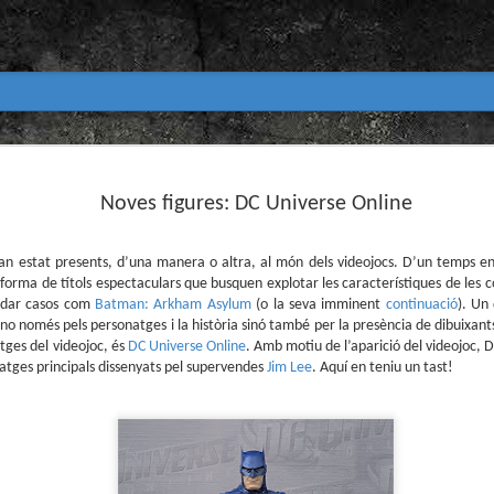
Club de lectura de còmics
MAR
31
Noves figures: DC Universe Online
primavera 2026
Encetem nou trimestre al club de lectura (virtua
Biblioteca Pública de Tarragona i ho fem amb aquest me
an estat presents, d’una manera o altra, al món dels videojocs. D’un temps enç
 forma de títols espectaculars que busquen explotar les característiques de les 
Abril
rdar casos com
Batman: Arkham Asylum
(o la seva imminent
continuació
). Un
En vela / En blanc
 no només pels personatges i la història sinó també per la presència de dibuixant
atges del videojoc, és
DC Universe Online
. Amb motiu de l’aparició del videojoc, D
Guió i dibuix d’Ana Penyas
tges principals dissenyats pel supervendes
Jim Lee
. Aquí en teniu un tast!
Salamandra Graphic, 2025
Després de l’èxit d’Estamos todas bien (Premi Nacional d
Todo bajo el sol (llegit el 2023 al club de lectura), Ana 
un assaig gràfic tan necessari com inquietant: En vela / E
és només un relat íntim sobre l’insomni, sinó una invest