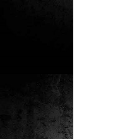
2
un
ca
av
to
ca
D
2
Pú
cl
im
Ge
Co
O