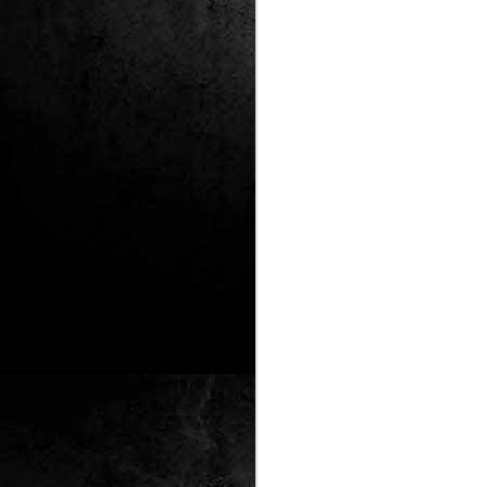
Club de lectura de
DEC
24
còmics: hivern 2026
Any nou, nou trimestre i noves
lectures al club de lectura de còmics
de la Biblioteca Pública de Tarragona,
gratuït i en línia amb l'aplicació Tellfy.
J
1
FM
de
tè
J
2