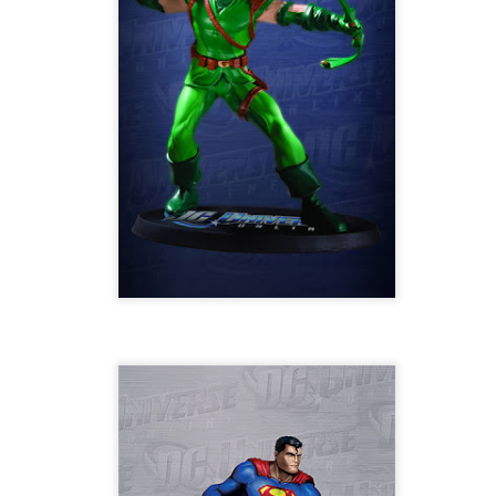
trimestre del club de lectura de còmics de la Biblioteca Pública de
rragona. I aquest és el menú ofert per als mesos d'abril, maig i juny. Com ja és
bitual, el club se segueix en modalitat virtual amb l'aplicació Tellfy i les
obades mensuals són per videoconferència.
Descobrint els orígens de la revista Spirou
AR
3
Ja tinc a les mans el resultat d'una feina que m'ha portat a capbussar-me
els darrers temps en la història del còmic europeu i dels seus grans
tors i personatges!
gur que coneixeu en Lucky Luke, els Barrufets, en Marsupilami o en Spirou,
rò sabíeu que van néixer en una revista? Le Journal de Spirou, publicada per
imera vegada el 21 d’abril de 1938, és una de les grans icones de l’escola de
mic franco-belga.
El compromís de Joan Junceda: ‘Somnis entre la boira’ de
AN