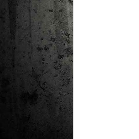
Ta
ha
tr
M
1
au
Se
pe
pr
cò
J