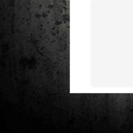
J
al
Co
Ta
M
Di
la
cò
ac
Es
de