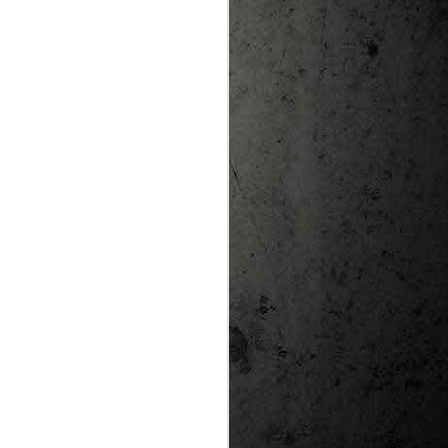
te natural de
le per a la