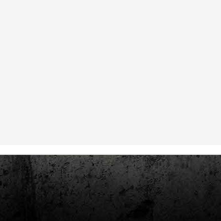
Club de lectura de còmics: estiu de 2024
UL
7
Arriba l'estiu i amb ell una nova edició del club de lectura per passar
aquests mesos de calor. En aquesta nova edició farem dues lectures: una
 juliol i l'altre al setembre!
m és habitual, les inscripcions es formalitzen a la Biblioteca Pública de
rragona i les lectures es podran llegir en edició digital.
Estudis en Comicologia al Còmic Barcelona
AY
1
Del 3 al 5 de maig la Fira Barcelona acull la 42a edició de Còmic
Barcelona (el Saló del Còmic de tota la vida).
vendres faré la visita anual i diumenge hi tornaré, aquest cop per participar a
 taula rodona Estudis en Comicologia: Els llibres de teoria i divulgació del
mic en els temps del podcast, a les 16 h, a la sala còmic 6, molt ben
ompanyat:
tudis en Comicologia: Els llibres de teoria i divulgació del còmic en els temps
l podcast.