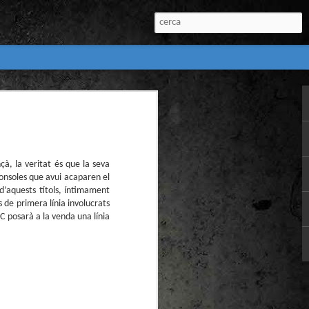
:
l) de còmics de la
nú:
à, la veritat és que la seva
consoles que avui acaparen el
 d’aquests títols, íntimament
s de primera línia involucrats
C posarà a la venda una línia
el Còmic 2018) i
Penyas torna amb
n blanc. L’obra no
igació profunda