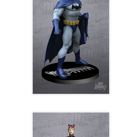
sobre com la societat contemporània ha transformat l’ac
dormir en un bé de consum o, pitjor encara, en un obstac
productivitat.