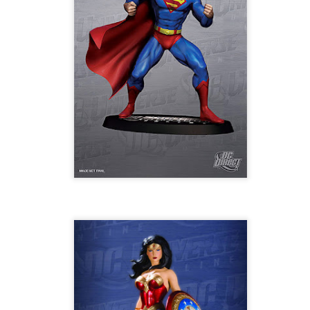
4
Lluís Recasens i Àngel Marí
Nascut a Barcelona l’any 1881 i mort a Blanes el 1948, Joan Junceda és
 dels noms més destacats entre els dibuixants, il·lustradors i caricaturistes
talans d’aquesta època. Tot i començar sense cap tipus de formació, ben
iat s’integrà dins la redacció del setmanari Cu-Cut!, participant activament en
tes les activitats organitzades des d’aquesta publicació i prenent partit pel
talanisme polític.
Club de lectura de còmics: hivern de 2025
EC
3
Abans de tancar el 2024, arriba l'hora de presentar les lectures del
primer trimestre del 2025 del club de lectura de còmics de la Biblioteca
blica de Tarragona, gratuït i virtual. El menú, ben variat: un personatge
àssic, l'adaptació d'una novel·la molt coneguda (i llegida) i una novetat molt
pactant. Aquí en teniu els detalls!
ner
rto Maltés.
Club de lectura de còmics: tardor de 2024
CT